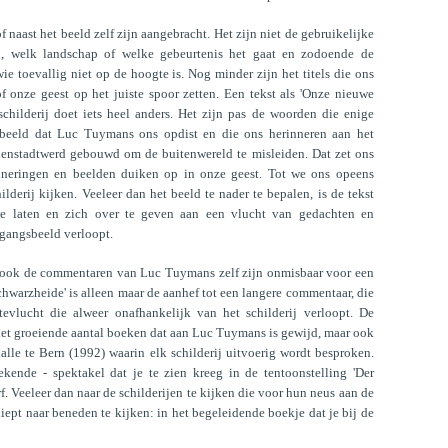
f naast het beeld zelf zijn aangebracht. Het zijn niet de gebruikelijke
n, welk landschap of welke gebeurtenis het gaat en zodoende de
e toevallig niet op de hoogte is. Nog minder zijn het titels die ons
f onze geest op het juiste spoor zetten. Een tekst als 'Onze nieuwe
schilderij doet iets heel anders. Het zijn pas de woorden die enige
 beeld dat Luc Tuymans ons opdist en die ons herinneren aan het
ienstadtwerd gebouwd om de buitenwereld te misleiden. Dat zet ons
inneringen en beelden duiken op in onze geest. Tot we ons opeens
ilderij kijken. Veeleer dan het beeld te nader te bepalen, is de tekst
te laten en zich over te geven aan een vlucht van gedachten en
tgangsbeeld verloopt.
ol, ook de commentaren van Luc Tuymans zelf zijn onmisbaar voor een
'Schwarzheide' is alleen maar de aanhef tot een langere commentaar, die
vlucht die alweer onafhankelijk van het schilderij verloopt. De
 het groeiende aantal boeken dat aan Luc Tuymans is gewijd, maar ook
alle te Bern (1992) waarin elk schilderij uitvoerig wordt besproken.
rekende - spektakel dat je te zien kreeg in de tentoonstelling 'Der
f. Veeleer dan naar de schilderijen te kijken die voor hun neus aan de
ept naar beneden te kijken: in het begeleidende boekje dat je bij de