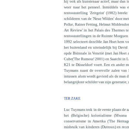
hij ook als kunstenaar actief, maar dan
weer naar het penseel. Inmiddels was 
tentoonstelling 'Zeitgeist' (1982) bre
schilderen van de 'Neue Wilden' door met
Polke, Rainer Fetting, Helmut Middendor
Art Review' in het Palais des Thermes te
tentoonstellingen in de Ruimte Morguen 
1992 selecteert dezelfde Jan Hoet hem 
het buitenland en uiteindelijk bij David
opde Biënnale in Venetië (met Jan Hoet a
Cube('The Rumour' 2001) en Saatchi in L
K21 te Düsseldorf voert. Een en ander mo
Tuymans naast de overvolle zalen van 
intussen alom wordt gevierd als de man die
belangrijkste schilder van zijn generatie
TER ZAKE
Luc Tuymans trok in de eerste plaats de a
het (Belgische) kolonialisme (Mwana 
conservatisme in Amerika ('The Heritage
misbruik van kinderen (Dutroux) en rece