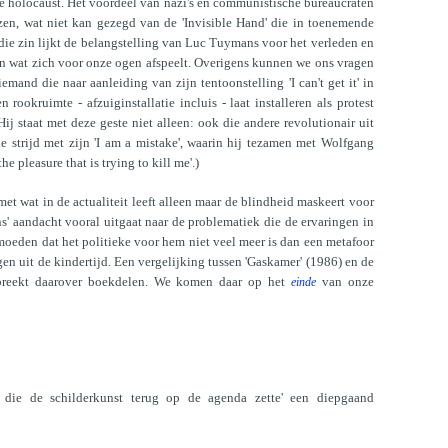
de holocaust. Het voordeel van nazi's en communistische bureaucraten
jzen, wat niet kan gezegd van de 'Invisible Hand' die in toenemende
die zin lijkt de belangstelling van Luc Tuymans voor het verleden en
 wat zich voor onze ogen afspeelt. Overigens kunnen we ons vragen
emand die naar aanleiding van zijn tentoonstelling 'I can't get it' in
ookruimte - afzuiginstallatie incluis - laat installeren als protest
j staat met deze geste niet alleen: ook die andere revolutionair uit
e strijd met zijn 'I am a mistake', waarin hij tezamen met Wolfgang
e pleasure that is trying to kill me'.)
met wat in de actualiteit leeft alleen maar de blindheid maskeert voor
s' aandacht vooral uitgaat naar de problematiek die de ervaringen in
rmoeden dat het politieke voor hem niet veel meer is dan een metafoor
gen uit de kindertijd. Een vergelijking tussen 'Gaskamer' (1986) en de
spreekt daarover boekdelen. We komen daar op het
van onze
einde
die de schilderkunst terug op de agenda zette' een diepgaand