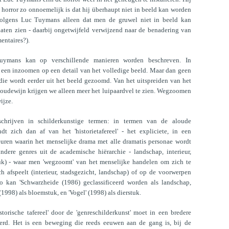
 horror zo onnoemelijk is dat hij überhaupt niet in beeld kan worden
volgens Luc Tuymans alleen dat men de gruwel niet in beeld kan
laten zien - daarbij ongetwijfeld verwijzend naar de benadering van
entaires?).
uymans kan op verschillende manieren worden beschreven. In
', een inzoomen op een detail van het volledige beeld. Maar dan geen
ie wordt eerder uit het beeld gezoomd. Van het uitspreiden van het
oudewijn krijgen we alleen meer het luipaardvel te zien. Wegzoomen
ijze.
hrijven in schilderkunstige termen: in termen van de aloude
zich dan af van het 'historietafereel' - het expliciete, in een
uren waarin het menselijke drama met alle dramatis personae wordt
ndere genres uit de academische hiërarchie - landschap, interieur,
stuk) - waar men 'wegzoomt' van het menselijke handelen om zich te
h afspeelt (interieur, stadsgezicht, landschap) of op de voorwerpen
 kan 'Schwarzheide (1986) geclassificeerd worden als landschap,
 (1998) als bloemstuk, en 'Vogel' (1998) als dierstuk.
storische tafereel' door de 'genreschilderkunst' moet in een bredere
eerd. Het is een beweging die reeds eeuwen aan de gang is, bij de