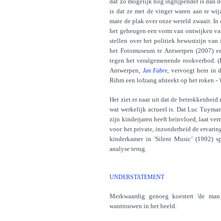
dat zo mogelijk nog ingrijpender is dan 
is dat ze met de vinger waren aan te wi
mate de plak over onze wereld zwaait. In 
het geheugen een vorm van ontwijken van
stellen over het politiek bewustzijn van i
het Fotomuseum te Antwerpen (2007) een r
tegen het veralgemenende rookverbod. (Hi
Antwerpen,
, vervoegt hem in d
Jan Fabre
Rihm een lofzang afsteekt op het roken - 'th
Het ziet er naar uit dat de betrokkenheid 
wat werkelijk actueel is. Dat Luc Tuyman
zijn kinderjaren heeft beïnvloed, laat ve
voor het private, inzonderheid de ervarin
kinderkamer in 'Silent Music’ (1992) 
analyse terug.
UNDERSTATEMENT
Merkwaardig genoeg koestert 'de man 
wantrouwen in het beeld.