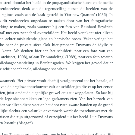
uisterd doordat het beeld in de propagandistische kunst en de media
erdoezelen: denk aan de tegenstelling tussen de beelden van de
egime, zoals aan de kaak gesteld in 'Our new Quarters' (1986). In
s dit verdoezelen ongedaan te maken door van het fotografische
king te maken, zoals wanneer hij een foto van Reinhard Heydrich
nal' met een zonnebril overschildert. Het beeld vertekent niet alleen
en achter misleidende glans en heroïsche poses. Vaker verlegt het
e naar de private sfeer. Ook hier probeert Tuymans de idylle te
 keren. We denken hier aan het schilderij naar een foto van een
e architect, 1998), of aan 'De wandeling' (1989), naar een foto waarop
 alledaagse wandeling in Berchtesgaden. We krijgen het gevoel dat er
ze schijnbaar banale, alledaagse snapshots.
aarmerk. Het private wordt daarbij veralgemeend tot het banale, of
 van de argeloze toeschouwer valt op schilderijen die er op het eerste
en, juist omdat de eigenlijke gruwel er is uit weggelaten. Zo laat hij
de lege slaapbarakken en lege gaskamers zien. Van het bezoek van
n we alleen diens voet op het door twee zwarte handen op de grond
blijkt slechts een valstrik: onverhoeds wordt de toeschouwer met de
nissen die zijn uitgezoomd of verwijderd uit het beeld. Luc Tuymans
n 'assault' (Aliaga*).
 Luc Tuymans erin de horror weer in het geheugen te installeren. Hij