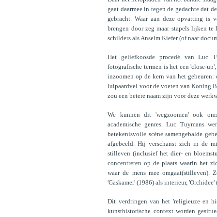
gaat daarmee in tegen de gedachte dat de
gebracht. Waar aan deze opvatting is 
brengen door zeg maar stapels lijken te 
schilders als Anselm Kiefer (of naar docum
Het geliefkoosde procedé van Luc T
fotografische termen is het een 'close-up
inzoomen op de kern van het gebeuren: d
luipaardvel voor de voeten van Koning B
zou een betere naam zijn voor deze werkw
We kunnen dit 'wegzoomen' ook omsc
academische genres. Luc Tuymans wendt 
betekenisvolle scène samengebalde gebe
afgebeeld. Hij verschanst zich in de mi
stilleven (inclusief het dier- en bloem
concentreren op de plaats waarin het zic
waar de mens mee omgaat(stilleven). Zo
'Gaskamer' (1986) als interieur, 'Orchidee'
Dit verdringen van het 'religieuze en hi
kunsthistorische context worden gesitu