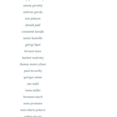
antony gormley
andreas gursky
tom johnson
donald judd
constantin kavafis
iannis kounellis
györgy ligeti
herman maes
kazimir malevitsj
thomas mann schnee
paul mccarthy
georges minne
otto mühl
ivana müller
hermann nitsch
nono prometeo
nono diario polacco
robert piccart