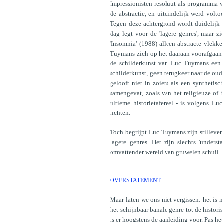
Impressionisten resoluut als programma 
de abstractie, en uiteindelijk werd voltoo
Tegen deze achtergrond wordt duidelijk
dag legt voor de 'lagere genres', maar 
'Insomnia' (1988) alleen abstracte vlekk
Tuymans zich op het daaraan voorafgaand
de schilderkunst van Luc Tuymans een 
schilderkunst, geen terugkeer naar de ou
gelooft niet in zoiets als een syntheti
samengevat, zoals van het religieuze of 
ultieme historietafereel - is volgens 
lichten.
Toch begrijpt Luc Tuymans zijn stillevens, i
lagere genres. Het zijn slechts 'unders
omvattender wereld van gruwelen schuil.
OVERSTATEMENT
Maar laten we ons niet vergissen: het is n
het schijnbaar banale genre tot de histor
is er hoogstens de aanleiding voor. Pas he