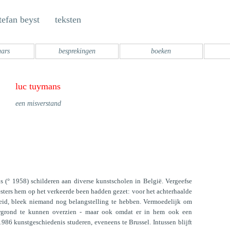
tefan beyst teksten
aars
besprekingen
boeken
luc tuymans
een misverstand
(° 1958) schilderen aan diverse kunstscholen in België. Vergeefse
eesters hem op het verkeerde been hadden gezet: voor het achterhaalde
d, bleek niemand nog belangstelling te hebben. Vermoedelijk om
ergrond te kunnen overzien - maar ook omdat er in hem ook een
-1986 kunstgeschiedenis studeren, eveneens te Brussel. Intussen blijft