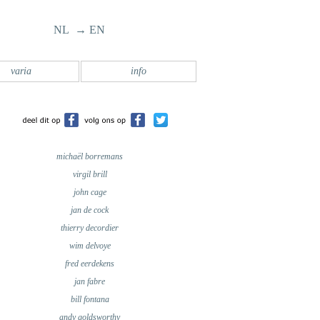
NL → EN
varia
info
michaël borremans
virgil brill
john cage
jan de cock
thierry decordier
wim delvoye
fred eerdekens
jan fabre
bill fontana
andy goldsworthy