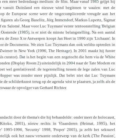
 in een meer hedendaags medium: de film. Maar vanaf 1985 grijpt hij
er vanuit Duitsland een nieuwe wind beginnen te waaien: met de
ekt op de Europese scene weer de ongecompliceerde vreugde aan het
 figuren als Georg Baselitz, Jörg Immendorf, Markus Lupertz, Sigmar
f en Salomé. Maar voor Luc Tuymans' eerste tentoonstelling 'Belgian
 Oostende (1985), is er niet de minste belangstelling. Na een aantal
en de Zeno X te Antwerpen koopt Jan Hoet in 1990 zijn 'Lichaam'. In
voor de Documenta. We zien Luc Tuymans dan ook weldra optreden in
 Zwirner in New York (1996, The Heritage). In 2001 maakt hij furore
ls curator). Dat is het begin van een zegetocht die hem via de White
onden (Display Room 2) uiteindelijk in 2004 naar de Tate Modern en
et wel gerelativeerd: de tegenstelling tussen de lege zalen van Luc
Hopper was zonder meer pijnlijk. Dat belet niet dat Luc Tuymans
 de schilderkunst terug op de agenda wist te plaatsen, ja zelfs als de
, zowaar de opvolger van Gerhard Richter.
andacht door de thema's die hij behandelde: onder meer de holocaust,
Kitoko, 2001), nieuw rechts in Vlaanderen (Heimat, 1995), het
' 1995-1996, 'Security' 1998, 'Proper' 2005), ja zelfs het seksueel
ntelijk ook het nauw verwante onderwerp van de kerk ('The Passion',