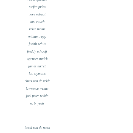
stefan prins
lore rabaut
neo rauch
reich trains
william ropp
judith schils
freddy schoofs
spencer tunick
james turrell
luc tuymans
rinus van de velde
lawrence weiner
joel peter witkin
w. b. yeats
beeld van de week