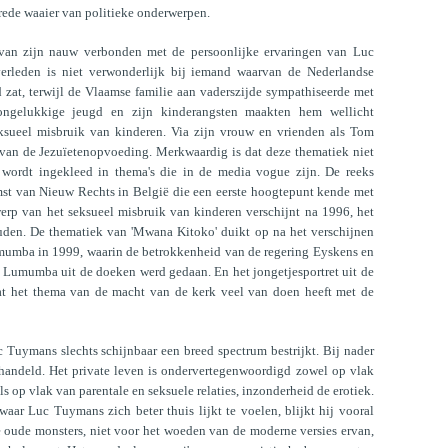
rede waaier van politieke onderwerpen.
rvan zijn nauw verbonden met de persoonlijke ervaringen van Luc
erleden is niet verwonderlijk bij iemand waarvan de Nederlandse
 zat, terwijl de Vlaamse familie aan vaderszijde sympathiseerde met
ongelukkige jeugd en zijn kinderangsten maakten hem wellicht
ksueel misbruik van kinderen. Via zijn vrouw en vrienden als Tom
 van de Jezuïetenopvoeding. Merkwaardig is dat deze thematiek niet
wordt ingekleed in thema's die in de media vogue zijn. De reeks
omst van Nieuw Rechts in België die een eerste hoogtepunt kende met
rp van het seksueel misbruik van kinderen verschijnt na 1996, het
den. De thematiek van 'Mwana Kitoko' duikt op na het verschijnen
mumba in 1999, waarin de betrokkenheid van de regering Eyskens en
p Lumumba uit de doeken werd gedaan. En het jongetjesportret uit de
at het thema van de macht van de kerk veel van doen heeft met de
 Tuymans slechts schijnbaar een breed spectrum bestrijkt. Bij nader
ehandeld. Het private leven is ondervertegenwoordigd zowel op vlak
ls op vlak van parentale en seksuele relaties, inzonderheid de erotiek.
waar Luc Tuymans zich beter thuis lijkt te voelen, blijkt hij vooral
oude monsters, niet voor het woeden van de moderne versies ervan,