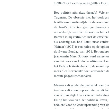
1998-99 en 'Les Revenants',(2007). Een b
Hoe politiek zijn deze thema's? Vele e
Tuymans. De obsessie met het oorlogsv
familie aan moederszijde in de weerstand
de Nazi's. Zijn ten gevolge daarvan 
ontvankelijk voor het thema van het se
Barman is hij vertrouwd met de effecten
als zodanig aan bod komt, maar eerder 
'Heimat' (1995) is een reflex op de opk
de Zwarte Zondag van 1991. Het onderwe
jaar waarin Marc Dutroux werd aangehou
van het boek van Ludo de Witte over Lu
het Belgisch Vorstenhuis bij de moord o
reeks 'Les Revenants' doet vermoeden d
recente pedofilieschandalen.
Meteen valt op dat de thematiek van Luc
toezien valt vooral op wat niet wordt b
van het innerlijk leven van het individu a
En op het vlak van het politieke leven, 
beducht voor de wederopstanding van de 