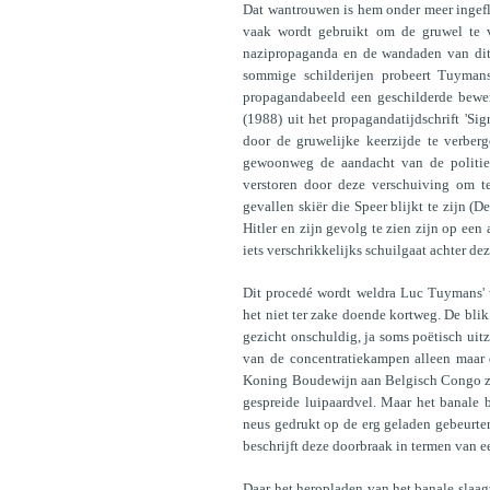
Dat wantrouwen is hem onder meer ingefl
vaak wordt gebruikt om de gruwel te v
nazipropaganda en de wandaden van dit r
sommige schilderijen probeert Tuyman
propagandabeeld een geschilderde bewer
(1988) uit het propagandatijdschrift 'Sig
door de gruwelijke keerzijde te verberg
gewoonweg de aandacht van de politiek
verstoren door deze verschuiving om te
gevallen skiër die Speer blijkt te zijn (D
Hitler en zijn gevolg te zien zijn op een
iets verschrikkelijks schuilgaat achter de
Dit procedé wordt weldra Luc Tuymans' w
het niet ter zake doende kortweg. De blik
gezicht onschuldig, ja soms poëtisch uitzi
van de concentratiekampen alleen maar 
Koning Boudewijn aan Belgisch Congo zie
gespreide luipaardvel. Maar het banale 
neus gedrukt op de erg geladen gebeurte
beschrijft deze doorbraak in termen van ee
Daar het heropladen van het banale slaagt