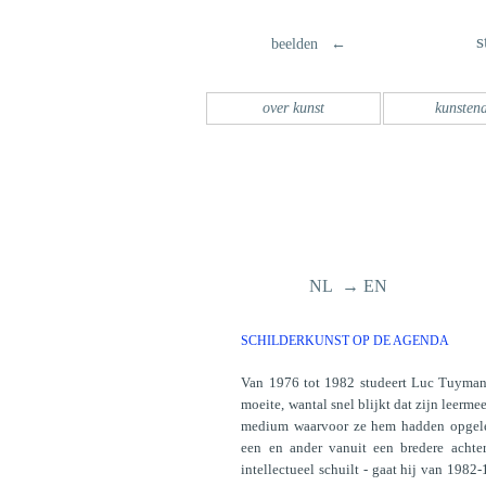
s
beelden ←
over kunst
kunsten
NL → EN
SCHILDERKUNST OP DE AGENDA
Van 1976 tot 1982 studeert Luc Tuymans 
moeite, wantal snel blijkt dat zijn leerm
medium waarvoor ze hem hadden opgelei
een en ander vanuit een bredere acht
intellectueel schuilt - gaat hij van 1982