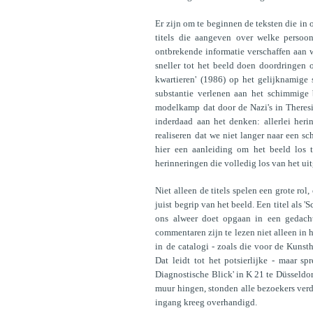
Er zijn om te beginnen de teksten die in o
titels die aangeven over welke persoo
ontbrekende informatie verschaffen aan wi
sneller tot het beeld doen doordringen o
kwartieren' (1986) op het gelijknamige 
substantie verlenen aan het schimmige
modelkamp dat door de Nazi's in Theres
inderdaad aan het denken: allerlei her
realiseren dat we niet langer naar een sch
hier een aanleiding om het beeld los 
herinneringen die volledig los van het ui
Niet alleen de titels spelen een grote r
juist begrip van het beeld. Een titel als 
ons alweer doet opgaan in een gedachte
commentaren zijn te lezen niet alleen in
in de catalogi - zoals die voor de Kunsth
Dat leidt tot het potsierlijke - maar sp
Diagnostische Blick' in K 21 te Düsseldor
muur hingen, stonden alle bezoekers verdi
ingang kreeg overhandigd.