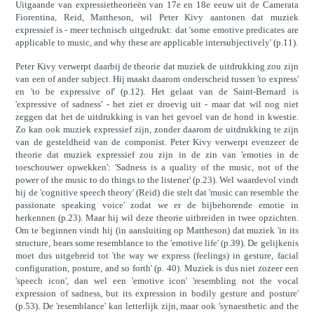
Uitgaande van expressietheorieën van 17e en 18e eeuw uit de Camerata
Fiorentina, Reid, Mattheson, wil Peter Kivy aantonen dat muziek
expressief is - meer technisch uitgedrukt: dat 'some emotive predicates are
applicable to music, and why these are applicable intersubjectively' (p.11).
Peter Kivy verwerpt daarbij de theorie dat muziek de uitdrukking zou zijn
van een of ander subject. Hij maakt daarom onderscheid tussen 'to express'
en 'to be expressive of' (p.12). Het gelaat van de Saint-Bernard is
'expressive of sadness' - het ziet er droevig uit - maar dat wil nog niet
zeggen dat het de uitdrukking is van het gevoel van de hond in kwestie.
Zo kan ook muziek expressief zijn, zonder daarom de uitdrukking te zijn
van de gesteldheid van de componist. Peter Kivy verwerpt evenzeer de
theorie dat muziek expressief zou zijn in de zin van 'emoties in de
toeschouwer opwekken': 'Sadness is a quality of the music, not of the
power of the music to do things to the listener' (p.23). Wel waardevol vindt
hij de 'cognitive speech theory' (Reid) die stelt dat 'music can resemble the
passionate speaking voice' zodat we er de bijbehorende emotie in
herkennen (p.23). Maar hij wil deze theorie uitbreiden in twee opzichten.
Om te beginnen vindt hij (in aansluiting op Mattheson) dat muziek 'in its
structure, bears some resemblance to the 'emotive life' (p.39). De gelijkenis
moet dus uitgebreid tot 'the way we express (feelings) in gesture, facial
configuration, posture, and so forth' (p. 40). Muziek is dus niet zozeer een
'speech icon', dan wel een 'emotive icon' 'resembling not the vocal
expression of sadness, but its expression in bodily gesture and posture'
(p.53). De 'resemblance' kan letterlijk zijn, maar ook 'synaesthetic and the