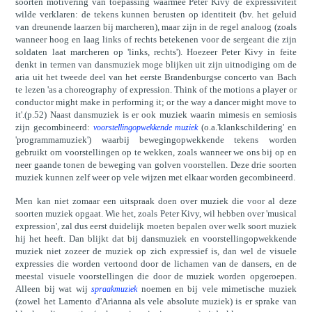
soorten motivering van toepassing waarmee Peter Kivy de expressiviteit
wilde verklaren: de tekens kunnen berusten op identiteit (bv. het geluid
van dreunende laarzen bij marcheren), maar zijn in de regel analoog (zoals
wanneer hoog en laag links of rechts betekenen voor de sergeant die zijn
soldaten laat marcheren op 'links, rechts'). Hoezeer Peter Kivy in feite
denkt in termen van dansmuziek moge blijken uit zijn uitnodiging om de
aria uit het tweede deel van het eerste Brandenburgse concerto van Bach
te lezen 'as a choreography of expression. Think of the motions a player or
conductor might make in performing it; or the way a dancer might move to
it'.(p.52) Naast dansmuziek is er ook muziek waarin mimesis en semiosis
zijn gecombineerd:
(o.a.'klankschildering' en
voorstellingopwekkende muziek
'programmamuziek') waarbij bewegingopwekkende tekens worden
gebruikt om voorstellingen op te wekken, zoals wanneer we ons bij op en
neer gaande tonen de beweging van golven voorstellen. Deze drie soorten
muziek kunnen zelf weer op vele wijzen met elkaar worden gecombineerd.
Men kan niet zomaar een uitspraak doen over muziek die voor al deze
soorten muziek opgaat. Wie het, zoals Peter Kivy, wil hebben over 'musical
expression', zal dus eerst duidelijk moeten bepalen over welk soort muziek
hij het heeft. Dan blijkt dat bij dansmuziek en voorstellingopwekkende
muziek niet zozeer de muziek op zich expressief is, dan wel de visuele
expressies die worden vertoond door de lichamen van de dansers, en de
meestal visuele voorstellingen die door de muziek worden opgeroepen.
Alleen bij wat wij
noemen en bij vele mimetische muziek
spraakmuziek
(zowel het Lamento d'Arianna als vele absolute muziek) is er sprake van