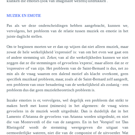
klanken die emoties (ook van imaginaire wezens) uitdrukken .
MUZIEK EN EMOTIE
Pas als we deze onderscheidingen hebben aangebracht, kunnen we,
vervolgens, het probleem van de relatie tussen muziek en emotie in het
juiste daglicht stellen.
Om te beginnen moeten we er dan op wijzen dat niet alleen muziek, maar
zowat de hele werkelijkheid 'expressief' is: van om het even wat gaat een
of andere stemming uit. Zeker, van al die werkelijkheden kunnen we niet
zeggen dat ze die stemmingen of gevoelens 'express', maar alleen dat ze er
'expressive of' van zijn. Het probleem van de Saint-Bernard is dus, net zo
min als de vraag waarom een dalend motief als klacht overkomt, geen
specifiek muzikaal probleem, maar, zoals al de Saint-Bernard zelf aangeeft,
een probleem van onze benadering van de werkelijkheid als zodanig - een
probleem dus dat geen muziektheoretisch probleem is.
Inzake emoties is er, vervolgens, wel degelijk een probleem dat strikt te
maken heeft met kunst (mimesis) in het algemeen: de vraag wiens
gevoelens in de muziek wordt uitgedrukt. Dan is duidelijk dat in het
Lamento d'Arianna de gevoelens van Arianna worden uitgedrukt, en niet
die van Monteverdi of die van de zangeres. En in het 'Vorspiel' tot 'Das
Rheingold' wordt de stemming weergegeven die uitgaat van
oermoederlijke wateren, niet die van de componist of de uitvoerder. Wat