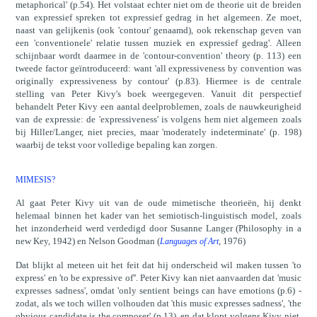
metaphorical' (p.54). Het volstaat echter niet om de theorie uit de breiden
van expressief spreken tot expressief gedrag in het algemeen. Ze moet,
naast van gelijkenis (ook 'contour' genaamd), ook rekenschap geven van
een 'conventionele' relatie tussen muziek en expressief gedrag'. Alleen
schijnbaar wordt daarmee in de 'contour-convention' theory (p. 113) een
tweede factor geïntroduceerd: want 'all expressiveness by convention was
originally expressiveness by contour' (p.83). Hiermee is de centrale
stelling van Peter Kivy's boek weergegeven. Vanuit dit perspectief
behandelt Peter Kivy een aantal deelproblemen, zoals de nauwkeurigheid
van de expressie: de 'expressiveness' is volgens hem niet algemeen zoals
bij Hiller/Langer, niet precies, maar 'moderately indeterminate' (p. 198)
waarbij de tekst voor volledige bepaling kan zorgen.
MIMESIS?
Al gaat Peter Kivy uit van de oude mimetische theorieën, hij denkt
helemaal binnen het kader van het semiotisch-linguistisch model, zoals
het inzonderheid werd verdedigd door Susanne Langer (Philosophy in a
new Key, 1942) en Nelson Goodman (
, 1976)
Languages of Art
Dat blijkt al meteen uit het feit dat hij onderscheid wil maken tussen 'to
express' en 'to be expressive of''. Peter Kivy kan niet aanvaarden dat 'music
expresses sadness', omdat 'only sentient beings can have emotions (p.6) -
zodat, als we toch willen volhouden dat 'this music expresses sadness', 'the
obvious candidate is the composer' (p.13), en dat klopt volgens Kivy niet,