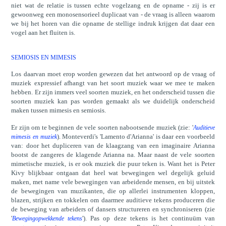
niet wat de relatie is tussen echte vogelzang en de opname - zij is er
gewoonweg een monosensorieel duplicaat van - de vraag is alleen waarom
we bij het horen van die opname de stellige indruk krijgen dat daar een
vogel aan het fluiten is.
SEMIOSIS EN MIMESIS
Los daarvan moet erop worden gewezen dat het antwoord op de vraag of
muziek expressief afhangt van het soort muziek waar we mee te maken
hebben. Er zijn immers veel soorten muziek, en het onderscheid tussen die
soorten muziek kan pas worden gemaakt als we duidelijk onderscheid
maken tussen mimesis en semiosis.
Er zijn om te beginnen de vele soorten nabootsende muziek (zie: '
Auditieve
). Monteverdi's 'Lamento d'Arianna' is daar een voorbeeld
mimesis en muziek
van: door het dupliceren van de klaagzang van een imaginaire Arianna
bootst de zangeres de klagende Arianna na. Maar naast de vele soorten
mimetische muziek, is er ook muziek die puur teken is. Want het is Peter
Kivy blijkbaar ontgaan dat heel wat bewegingen wel degelijk geluid
maken, met name vele bewegingen van arbeidende mensen, en bij uitstek
de bewegingen van muzikanten, die op allerlei instrumenten kloppen,
blazen, strijken en tokkelen om daarmee auditieve tekens produceren die
de beweging van arbeiders of dansers structureren en synchroniseren (zie
'
'). Pas op deze tekens is het continuüm van
Bewegingopwekkende tekens