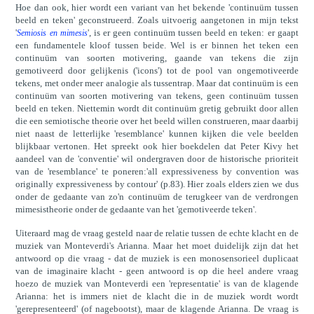
Hoe dan ook, hier wordt een variant van het bekende 'continuüm tussen
beeld en teken' geconstrueerd. Zoals uitvoerig aangetonen in mijn tekst
'
', is er geen continuüm tussen beeld en teken: er gaapt
Semiosis en mimesis
een fundamentele kloof tussen beide. Wel is er binnen het teken een
continuüm van soorten motivering, gaande van tekens die zijn
gemotiveerd door gelijkenis ('icons') tot de pool van ongemotiveerde
tekens, met onder meer analogie als tussentrap. Maar dat continuüm is een
continuüm van soorten motivering van tekens, geen continuüm tussen
beeld en teken. Niettemin wordt dit continuüm gretig gebruikt door allen
die een semiotische theorie over het beeld willen construeren, maar daarbij
niet naast de letterlijke 'resemblance' kunnen kijken die vele beelden
blijkbaar vertonen. Het spreekt ook hier boekdelen dat Peter Kivy het
aandeel van de 'conventie' wil ondergraven door de historische prioriteit
van de 'resemblance' te poneren:'all expressiveness by convention was
originally expressiveness by contour' (p.83). Hier zoals elders zien we dus
onder de gedaante van zo'n continuüm de terugkeer van de verdrongen
mimesistheorie onder de gedaante van het 'gemotiveerde teken'.
Uiteraard mag de vraag gesteld naar de relatie tussen de echte klacht en de
muziek van Monteverdi's Arianna. Maar het moet duidelijk zijn dat het
antwoord op die vraag - dat de muziek is een monosensorieel duplicaat
van de imaginaire klacht - geen antwoord is op die heel andere vraag
hoezo de muziek van Monteverdi een 'representatie' is van de klagende
Arianna: het is immers niet de klacht die in de muziek wordt wordt
'gerepresenteerd' (of nagebootst), maar de klagende Arianna. De vraag is