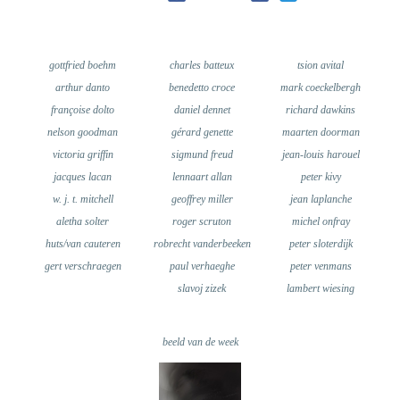
gottfried boehm
charles batteux
tsion avital
arthur danto
benedetto croce
mark coeckelbergh
françoise dolto
daniel dennet
richard dawkins
nelson goodman
gérard genette
maarten doorman
victoria griffin
sigmund freud
jean-louis harouel
jacques lacan
lennaart allan
peter kivy
w. j. t. mitchell
geoffrey miller
jean laplanche
aletha solter
roger scruton
michel onfray
huts/van cauteren
robrecht vanderbeeken
peter sloterdijk
gert verschraegen
paul verhaeghe
peter venmans
slavoj zizek
lambert wiesing
beeld van de week