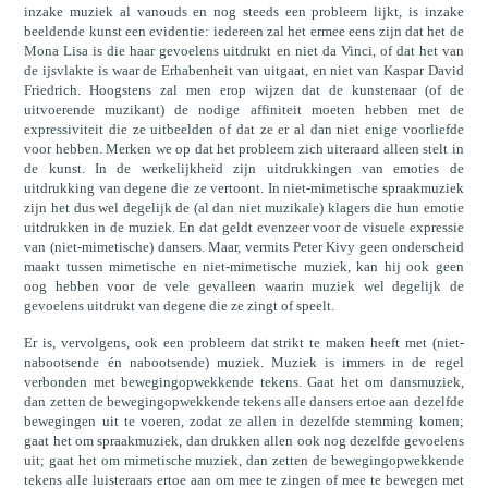
inzake muziek al vanouds en nog steeds een probleem lijkt, is inzake
beeldende kunst een evidentie: iedereen zal het ermee eens zijn dat het de
Mona Lisa is die haar gevoelens uitdrukt en niet da Vinci, of dat het van
de ijsvlakte is waar de Erhabenheit van uitgaat, en niet van Kaspar David
Friedrich. Hoogstens zal men erop wijzen dat de kunstenaar (of de
uitvoerende muzikant) de nodige affiniteit moeten hebben met de
expressiviteit die ze uitbeelden of dat ze er al dan niet enige voorliefde
voor hebben. Merken we op dat het probleem zich uiteraard alleen stelt in
de kunst. In de werkelijkheid zijn uitdrukkingen van emoties de
uitdrukking van degene die ze vertoont. In niet-mimetische spraakmuziek
zijn het dus wel degelijk de (al dan niet muzikale) klagers die hun emotie
uitdrukken in de muziek. En dat geldt evenzeer voor de visuele expressie
van (niet-mimetische) dansers. Maar, vermits Peter Kivy geen onderscheid
maakt tussen mimetische en niet-mimetische muziek, kan hij ook geen
oog hebben voor de vele gevalleen waarin muziek wel degelijk de
gevoelens uitdrukt van degene die ze zingt of speelt.
Er is, vervolgens, ook een probleem dat strikt te maken heeft met (niet-
nabootsende én nabootsende) muziek. Muziek is immers in de regel
verbonden met bewegingopwekkende tekens. Gaat het om dansmuziek,
dan zetten de bewegingopwekkende tekens alle dansers ertoe aan dezelfde
bewegingen uit te voeren, zodat ze allen in dezelfde stemming komen;
gaat het om spraakmuziek, dan drukken allen ook nog dezelfde gevoelens
uit; gaat het om mimetische muziek, dan zetten de bewegingopwekkende
tekens alle luisteraars ertoe aan om mee te zingen of mee te bewegen met