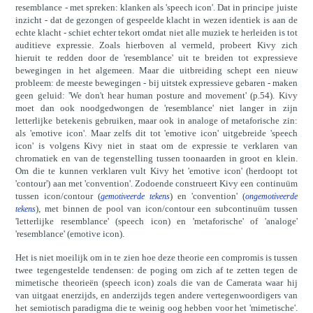
resemblance - met spreken: klanken als 'speech icon'. Dat in principe juiste
inzicht - dat de gezongen of gespeelde klacht in wezen identiek is aan de
echte klacht - schiet echter tekort omdat niet alle muziek te herleiden is tot
auditieve expressie. Zoals hierboven al vermeld, probeert Kivy zich
hieruit te redden door de 'resemblance' uit te breiden tot expressieve
bewegingen in het algemeen. Maar die uitbreiding schept een nieuw
probleem: de meeste bewegingen - bij uitstek expressieve gebaren - maken
geen geluid: 'We don't hear human posture and movement' (p.54). Kivy
moet dan ook noodgedwongen de 'resemblance' niet langer in zijn
letterlijke betekenis gebruiken, maar ook in analoge of metaforische zin:
als 'emotive icon'. Maar zelfs dit tot 'emotive icon' uitgebreide 'speech
icon' is volgens Kivy niet in staat om de expressie te verklaren van
chromatiek en van de tegenstelling tussen toonaarden in groot en klein.
Om die te kunnen verklaren vult Kivy het 'emotive icon' (herdoopt tot
'contour') aan met 'convention'. Zodoende construeert Kivy een continuüm
tussen icon/contour (
) en 'convention' (
gemotiveerde tekens
ongemotiveerde
), met binnen de pool van icon/contour een subcontinuüm tussen
tekens
'letterlijke resemblance' (speech icon) en 'metaforische' of 'analoge'
'resemblance' (emotive icon).
Het is niet moeilijk om in te zien hoe deze theorie een compromis is tussen
twee tegengestelde tendensen: de poging om zich af te zetten tegen de
mimetische theorieën (speech icon) zoals die van de Camerata waar hij
van uitgaat enerzijds, en anderzijds tegen andere vertegenwoordigers van
het semiotisch paradigma die te weinig oog hebben voor het 'mimetische'.