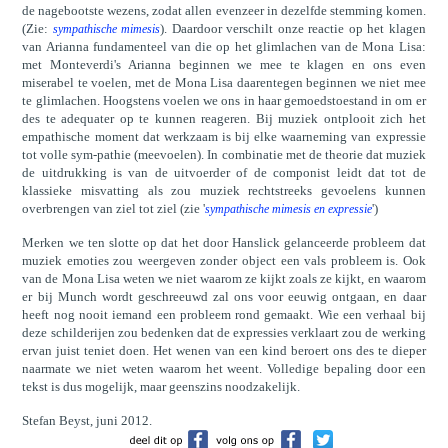
de nagebootste wezens, zodat allen evenzeer in dezelfde stemming komen.
(Zie:
). Daardoor verschilt onze reactie op het klagen
sympathische mimesis
van Arianna fundamenteel van die op het glimlachen van de Mona Lisa:
met Monteverdi's Arianna beginnen we mee te klagen en ons even
miserabel te voelen, met de Mona Lisa daarentegen beginnen we niet mee
te glimlachen. Hoogstens voelen we ons in haar gemoedstoestand in om er
des te adequater op te kunnen reageren. Bij muziek ontplooit zich het
empathische moment dat werkzaam is bij elke waarneming van expressie
tot volle sym-pathie (meevoelen). In combinatie met de theorie dat muziek
de uitdrukking is van de uitvoerder of de componist leidt dat tot de
klassieke misvatting als zou muziek rechtstreeks gevoelens kunnen
overbrengen van ziel tot ziel (zie '
')
sympathische mimesis en expressie
Merken we ten slotte op dat het door Hanslick gelanceerde probleem dat
muziek emoties zou weergeven zonder object een vals probleem is. Ook
van de Mona Lisa weten we niet waarom ze kijkt zoals ze kijkt, en waarom
er bij Munch wordt geschreeuwd zal ons voor eeuwig ontgaan, en daar
heeft nog nooit iemand een probleem rond gemaakt. Wie een verhaal bij
deze schilderijen zou bedenken dat de expressies verklaart zou de werking
ervan juist teniet doen. Het wenen van een kind beroert ons des te dieper
naarmate we niet weten waarom het weent. Volledige bepaling door een
tekst is dus mogelijk, maar geenszins noodzakelijk.
Stefan Beyst, juni 2012.