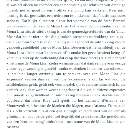
al was het alleen maar omdat een componist bij het schrijven van droevige
muziek net zo goed in een vrolijke stemming kan verkeren. Naar mijn
mening is dat geenszins een reden om te ontkennen dat 'music expresses
sadness'. Dat blijkt al meteen als we het voorbeeld van de Saint-Bernard
vervangen door dat van de Mona Lisa. Het is waar dat de glimlach van de
Mona Lisa niet de uitdrukking is van de gemoedgesteldheid van da Vinci.
Maar dat houdt niet in dat die glimlach niemands uitdrukking zou zijn -
dat hij zomaar 'expressive of ...' is: hij is integendeel de uitdrukking van de
gemoedsgesteldheid van de Mona Lisa. Beweren dat het schilderij van de
Mona Lisa alleen maar 'expressive of' is omdat het geen 'sentient being is',
komt dus neer op de ontkenning dat er op dat doek meer is te zien dan verf
- met name de Mona Lisa. Zodra we aannemen dat daar een niet-aanwezige
vrouw tegenwoordig is gesteld - zodra we denken in termen van mimesis -
is het niet langer onzinnig om te spreken over een Mona Lisa die
'expresses' veeleer dan van verf die 'expressive is of'. En wat voor de
schilderkunst geldt, geldt ook voor muziek (in zoverre ze mimetisch is: zie
verder): ook daar worden wezens nagebootst die via auditieve expressies
hun innerlijke gesteldheid tot uitdrukking brengen - denk slechts aan het
voorbeeld dat Peter Kivy zelf geeft: in het Lamento d'Arianna van
Monteverdi zijn het niet de klanken die klagen, maar Arianna. De muziek
als klacht verschilt dus alleen qua zintuiglijke modaliteit van de verf als
glimlach, en voor beide geldt wel degelijk dat ze de innerlijke gesteldheid
van een 'sentient being' uitdrukken - met name van de Mona Lisa en van
Arianna.