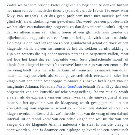
Zodra we het semiotische kader opgeven en beginnen te denken binnen
het raam van de mimetische theorie (zoals die uit de 17e en 18e eeuw waar
Kivy van uitgaat) is er dus geen probleem meer met muziek (of een
glimlach) als uitdrukking van gevoelens. Dat wordt pas een probleem als
we het idee van nabootsing opgeven, en dan de verkeerde indruk krijgen
dat we alleen maar een klacht horen of een glimlach zien zonder de
bijbehorende suggestie van een 'sentient being' dat zich daarin uitdrukt.
De vraag is dan niet langer hoezo een glimlachend gelaat op doek of een
klagende klank uit een instrument de indruk wekken de uitdrukking te
zijn van wezens die bij nader toezien nergens te bespeuren vallen, maar
wel hoe het komt dat een bepaalde vorm (een glimlachende mond) of
klank (een klagend interval) 'expressive' kunnen zijn van een emotie. En
die vraag heeft niets met schilderkunst of (mimetische) muziek van doen,
maar met expressiviteit als zodanig: ze stelt zich evenzeer inzake het
klagen van een echte wanhopige minnares als inzake het klagen van de
imaginaire Arianna. Net zoals
belandt Peter Kivy dan ook
Nelson Goodman
ongemerkt van een kunstfilosofische vraagstelling - hoezo muziek wordt
ervaren als de expressie van een wezen waarvan de aanwezigheid alleen
maar via het opvoeren van de klaagzang wordt gesuggereerd - in een
vraagstelling van algemene semiotiek - hoezo een dalend interval als
klagen overkomt. Gesteld dat zo'n theorie - los van de vraag of een dalend
interval uit de mond komt van een echte klager, dan wel uit die van een
zanger die de klagende Arianna nabootst - in staat is om die vraag te
beantwoorden, dan is daarmee een bijdrage geleverd tot een semiotisch