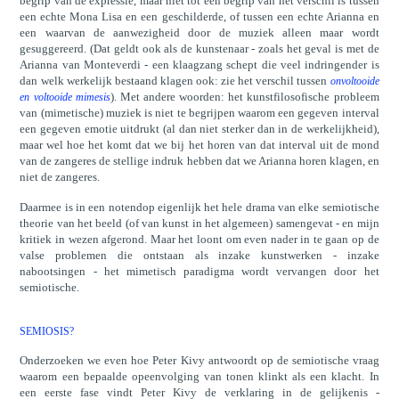
begrip van de expressie, maar niet tot een begrip van het verschil is tussen
een echte Mona Lisa en een geschilderde, of tussen een echte Arianna en
een waarvan de aanwezigheid door de muziek alleen maar wordt
gesuggereerd. (Dat geldt ook als de kunstenaar - zoals het geval is met de
Arianna van Monteverdi - een klaagzang schept die veel indringender is
dan welk werkelijk bestaand klagen ook: zie het verschil tussen
onvoltooide
). Met andere woorden: het kunstfilosofische probleem
en voltooide mimesis
van (mimetische) muziek is niet te begrijpen waarom een gegeven interval
een gegeven emotie uitdrukt (al dan niet sterker dan in de werkelijkheid),
maar wel hoe het komt dat we bij het horen van dat interval uit de mond
van de zangeres de stellige indruk hebben dat we Arianna horen klagen, en
niet de zangeres.
Daarmee is in een notendop eigenlijk het hele drama van elke semiotische
theorie van het beeld (of van kunst in het algemeen) samengevat - en mijn
kritiek in wezen afgerond. Maar het loont om even nader in te gaan op de
valse problemen die ontstaan als inzake kunstwerken - inzake
nabootsingen - het mimetisch paradigma wordt vervangen door het
semiotische.
SEMIOSIS?
Onderzoeken we even hoe Peter Kivy antwoordt op de semiotische vraag
waarom een bepaalde opeenvolging van tonen klinkt als een klacht. In
een eerste fase vindt Peter Kivy de verklaring in de gelijkenis -