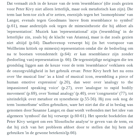
Dat verraadt zich in de keuze van de term 'resemblance' (die zoals gezien
voor Peter Kivy niet alleen letterlijk, maar ook metaforisch kan zijn). Die
term laat hem toe zich af te zetten, enerzijds tegen het 'isomorphisme' van
Langer, evenals tegen Goodmans 'move from resemblance to symbol'
(p.61), maar anderzijds ook tegen de mimesistheorie die hij afdoet als
'representation'. Muziek kan 'representational' zijn ('resembling' in de
letterlijke zin, zoals bij de klacht van Arianna), maar is dat zoals gezien
niet altiijd (p.64). Daarbovenop verwerpt hij (in het voetspoor van
Wollheims kritiek op mimesis) representation omdat die de bedoeling om
na te bootsen veronderstelt (p.64): er kan resemblance zijn zonder
(bedoeling van) representation (p. 66). De tegenstrijdige neigingen die ten
grondslag liggen aan de keuze voor de term 'resemblance' verklaren ook
de onzorgvuldigheid in het gebruik ervan: Peter Kivy heeft het nu eens
over 'the musical line' 'as a kind of musical icon, resembling a piece of
human emotive expression' (p.20), dan weer over 'analogy to the
impassioned speaking voice' (p.27), over 'analogue to rapid bodily
movement' (p.69), over 'formal analogy' (p.40), over 'congruentie' (77), tot
uiteindelijk over metafoor en synesthesie (p.55-56). Hij zou ook nog de
term 'isomorfisme' willen gebruiken, ware het niet dat die al in beslag was
genomen door Susanne Langer, en daar wordt verbonden met het idee van
algemeen 'symbool' dat hij verwerpt (p.60-61). Het spreekt boekdelen dat
Peter Kivy weigert om een 'filosofische analyse' te geven van de term, en
dat hij zich van het probleem afdoet door te stellen dat hij hem zal
gebruiken 'in de gewone betekenis'(p.66).