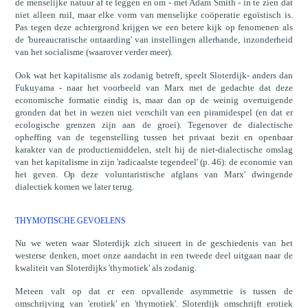
de menselijke natuur af te leggen en om - met Adam Smith - in te zien dat
niet alleen ruil, maar elke vorm van menselijke coöperatie egoïstisch is.
Pas tegen deze achtergrond krijgen we een betere kijk op fenomenen als
de 'bureaucratische ontaarding' van instellingen allerhande, inzonderheid
van het socialisme (waarover verder meer).
Ook wat het kapitalisme als zodanig betreft, speelt Sloterdijk- anders dan
Fukuyama - naar het voorbeeld van Marx met de gedachte dat deze
economische formatie eindig is, maar dan op de weinig overtuigende
gronden dat het in wezen niet verschilt van een piramidespel (en dat er
ecologische grenzen zijn aan de groei). Tegenover de dialectische
opheffing van de tegenstelling tussen het privaat bezit en openbaar
karakter van de productiemiddelen, stelt hij de niet-dialectische omslag
van het kapitalisme in zijn 'radicaalste tegendeel' (p. 46): de economie van
het geven. Op deze voluntaristische afglans van Marx' dwingende
dialectiek komen we later terug.
THYMOTISCHE GEVOELENS
Nu we weten waar Sloterdijk zich situeert in de geschiedenis van het
westerse denken, moet onze aandacht in een tweede deel uitgaan naar de
kwaliteit van Sloterdijks 'thymotiek' als zodanig.
Meteen valt op dat er een opvallende asymmetrie is tussen de
omschrijving van 'erotiek' en 'thymotiek'. Sloterdijk omschrijft erotiek