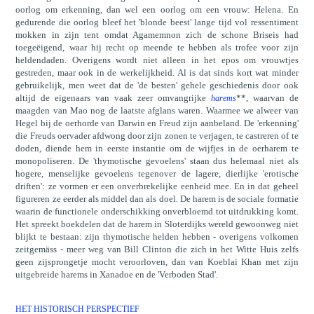
oorlog om erkenning, dan wel een oorlog om een vrouw: Helena. En
gedurende die oorlog bleef het 'blonde beest' lange tijd vol ressentiment
mokken in zijn tent omdat Agamemnon zich de schone Briseis had
toegeëigend, waar hij recht op meende te hebben als trofee voor zijn
heldendaden. Overigens wordt niet alleen in het epos om vrouwtjes
gestreden, maar ook in de werkelijkheid. Al is dat sinds kort wat minder
gebruikelijk, men weet dat de 'de besten' gehele geschiedenis door ook
altijd de eigenaars van vaak zeer omvangrijke
**, waarvan de
harems
maagden van Mao nog de laatste afglans waren. Waarmee we alweer van
Hegel bij de oerhorde van Darwin en Freud zijn aanbeland. De 'erkenning'
die Freuds oervader afdwong door zijn zonen te verjagen, te castreren of te
doden, diende hem in eerste instantie om de wijfjes in de oerharem te
monopoliseren. De 'thymotische gevoelens' staan dus helemaal niet als
hogere, menselijke gevoelens tegenover de lagere, dierlijke 'erotische
driften': ze vormen er een onverbrekelijke eenheid mee. En in dat geheel
figureren ze eerder als middel dan als doel. De harem is de sociale formatie
waarin de functionele onderschikking onverbloemd tot uitdrukking komt.
Het spreekt boekdelen dat de harem in Sloterdijks wereld gewoonweg niet
blijkt te bestaan: zijn thymotische helden hebben - overigens volkomen
zeitgemäss - meer weg van Bill Clinton die zich in het Witte Huis zelfs
geen zijsprongetje mocht veroorloven, dan van Koeblai Khan met zijn
uitgebreide harems in Xanadoe en de 'Verboden Stad'.
HET HISTORISCH PERSPECTIEF