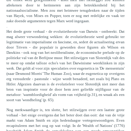
afrekenen door te herinneren aan zijn betrokkenheid bij het
nationaalsocialisme. Men zou met heimwee terugdenken naar de tijden
van Hayek, von Mises en Popper, toen er nog met redelijke en vaak ter
zake doende argumenten tegen Marx werd ingegaan.
.
Het derde grote verhaal - de evolutietheorie van Darwin - ontbreekt. Dat
mag alweer verwondering wekken: de evolutietheorie werd gebruikt ter
legitimatie van imperialisme en fascisme, en, sedert de actualisering ervan
door Trivers - die populair is geworden door figuren als Wilson en
Dawkins - ook nog van het neoliberalisme, de economische prelude op de
politieke val van de Berlijnse muur. Het stilzwijgen van Sloterdijk valt des
te meer op omdat talloze echo's van het Darwinisme weerklinken in zijn
werk. Dat geldt al voor zijn speculaties over eugenetica in 'De mensentuin'
(naar Desmond Morris' 'The Human Zoo), waar de eugenetica op overigens
erg verouderde - pastorale - wijze wordt benaderd, net zoals bij Plato en
Hitler. Afgezien daarvan is de evolutieleer voor Sloterdijk niet meer dan
bron van inspiratie voor de door hem zeer geliefde stijlfiguur van de
metafoor: 'warmbloedigheid' als vorm van vrijheid (p.31), en wraak als een
soort van 'wondheling' (p. 65).
Nog merkwaardiger is, ten slotte, het stilzwijgen over een laatste grote
verhaal - het enige overigens dat het beter doet dan ooit: dat van de vrije
markt van Adam Smith en zijn hedendaagse vertegenwoordigers. Even
recapituleren met het oog op wat volgt. In de 'Wealth of Nations' (1776)
beschrijft Adam Smith de ontwikkeling van een steeds omvangrijker,