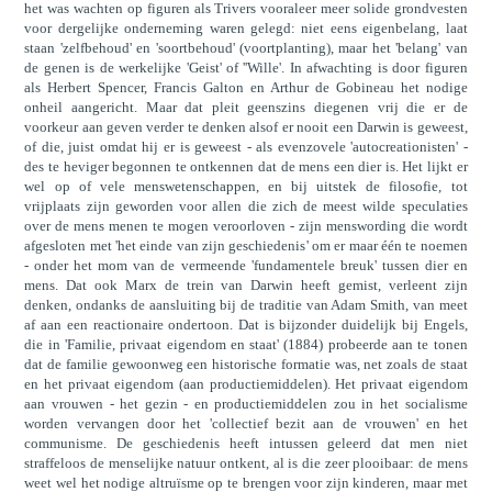
het was wachten op figuren als Trivers vooraleer meer solide grondvesten
voor dergelijke onderneming waren gelegd: niet eens eigenbelang, laat
staan 'zelfbehoud' en 'soortbehoud' (voortplanting), maar het 'belang' van
de genen is de werkelijke 'Geist' of ''Wille'. In afwachting is door figuren
als Herbert Spencer, Francis Galton en Arthur de Gobineau het nodige
onheil aangericht. Maar dat pleit geenszins diegenen vrij die er de
voorkeur aan geven verder te denken alsof er nooit een Darwin is geweest,
of die, juist omdat hij er is geweest - als evenzovele 'autocreationisten' -
des te heviger begonnen te ontkennen dat de mens een dier is. Het lijkt er
wel op of vele menswetenschappen, en bij uitstek de filosofie, tot
vrijplaats zijn geworden voor allen die zich de meest wilde speculaties
over de mens menen te mogen veroorloven - zijn menswording die wordt
afgesloten met 'het einde van zijn geschiedenis' om er maar één te noemen
- onder het mom van de vermeende 'fundamentele breuk' tussen dier en
mens. Dat ook Marx de trein van Darwin heeft gemist, verleent zijn
denken, ondanks de aansluiting bij de traditie van Adam Smith, van meet
af aan een reactionaire ondertoon. Dat is bijzonder duidelijk bij Engels,
die in 'Familie, privaat eigendom en staat' (1884) probeerde aan te tonen
dat de familie gewoonweg een historische formatie was, net zoals de staat
en het privaat eigendom (aan productiemiddelen). Het privaat eigendom
aan vrouwen - het gezin - en productiemiddelen zou in het socialisme
worden vervangen door het 'collectief bezit aan de vrouwen' en het
communisme. De geschiedenis heeft intussen geleerd dat men niet
straffeloos de menselijke natuur ontkent, al is die zeer plooibaar: de mens
weet wel het nodige altruïsme op te brengen voor zijn kinderen, maar met