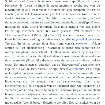
Smith en Karl Marx - is uiteraard maar een stap. Sloterdijk noemt
Nietzsche de 'meest inspirerende neothymotische psycholoog van de
moderniteit' (p.38), maar vindt niettemin dat zijn interpretatie van de
christelijke moraal als wraakneming op het leven - als ressentiment van de
slaaf - moet worden herzien (p. 37). Niet zozeer het christendom, dan wel
de 'nationaalrevolutionaire en wereldrevolutionaire huichelarij' (p. 40) was
intussen de echte vijand geworden. Naar mijn mening was een andere
kritiek op Nietzsche meer ter zake geweest. Wat Nietzsche de
'Sklavenmoral' noemt (Sloterdijks 'erotiek'), is een vorm van moraal die
hoort bij de samenwerking met niet-verwanten (het
van
reciprocal altruism
Trivers). En het is precies door deze vorm van samenwerken - Adam
Smith's ruil en arbeidsdeling - waardoor de mens zich danig van de
overige zoogdieren onderscheidt. De 'Herrenmoral' daarentegen is eerder
een bijzondere vorm van de bij vele dieren vanzelfsprekende moraal van
de concurrentie (Sloterdijks thymos): wees de beste en schuif de zwakke
opzij. Dat maakt meteen duidelijk dat de 'Sklavenmoral' geen reactieve
afgeleide is van de 'Herrenmoral'. Er zijn immers vele
, en die zijn
moralen
niet altijd verenigbaar: naast de moraal van de zelfhandhaving en die van
de concurrentie, is er ook de moraal van het altruïsme (tegenover
bloedverwanten), de moraal van de samenwerking (met niet-
bloedverwanten), en de moraal van de identiteit (het 'wij' tegenover de
'barbaren') om er maar enkele te noemen. Samenwerking en het tot stand
brengen van een 'wij-gevoel' veronderstelt het inperken van concurrentie.
In die zin temmen twee aspecten van de vermeende 'Sklavenmoral''
inderdaad het 'blonde beest' - Sloterdijks Achilles. Door zijn afkeer voor de