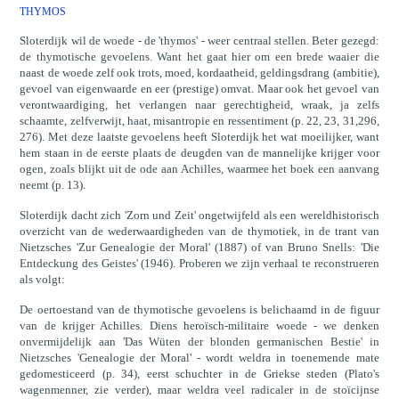
THYMOS
Sloterdijk wil de woede - de 'thymos' - weer centraal stellen. Beter gezegd:
de thymotische gevoelens. Want het gaat hier om een brede waaier die
naast de woede zelf ook trots, moed, kordaatheid, geldingsdrang (ambitie),
gevoel van eigenwaarde en eer (prestige) omvat. Maar ook het gevoel van
verontwaardiging, het verlangen naar gerechtigheid, wraak, ja zelfs
schaamte, zelfverwijt, haat, misantropie en ressentiment (p. 22, 23, 31,296,
276). Met deze laatste gevoelens heeft Sloterdijk het wat moeilijker, want
hem staan in de eerste plaats de deugden van de mannelijke krijger voor
ogen, zoals blijkt uit de ode aan Achilles, waarmee het boek een aanvang
neemt (p. 13).
Sloterdijk dacht zich 'Zorn und Zeit' ongetwijfeld als een wereldhistorisch
overzicht van de wederwaardigheden van de thymotiek, in de trant van
Nietzsches 'Zur Genealogie der Moral' (1887) of van Bruno Snells: 'Die
Entdeckung des Geistes' (1946). Proberen we zijn verhaal te reconstrueren
als volgt:
De oertoestand van de thymotische gevoelens is belichaamd in de figuur
van de krijger Achilles. Diens heroïsch-militaire woede - we denken
onvermijdelijk aan 'Das Wüten der blonden germanischen Bestie' in
Nietzsches 'Genealogie der Moral' - wordt weldra in toenemende mate
gedomesticeerd (p. 34), eerst schuchter in de Griekse steden (Plato's
wagenmenner, zie verder), maar weldra veel radicaler in de stoïcijnse