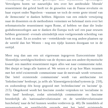
Vervolgens horen we nauwelijks iets over het antifeodale 'liberale'
ressentiment dat geleid heeft tot de gruwelen van de Franse revolutie en
haar export onder Napoleon - waaraan we toch de eerste grote triomf van
de 'democratie' te danken hebben. Afgezien van een enkele verwijzing
naar de dissenters en de methodisten vernemen we helemaal niets over het
reformatorische ressentiment tegen Rome, al hebben we daar die leuke
godsdienstoorlogen aan te danken die Europa toch wel een paar eeuwen
hebben geteisterd - evenals uiteindelijk onze veelgeroemde scheiding van
kerk en staat. En zo zouden we - vertrekkende van nog andere plaatsen op
de wereld dan het Westen - nog een tijdje kunnen doorgaan tot in de
oertijd.
Meer nog dan aan een uit eigenwaan ingegeven Eurocentrisme lijdt
Sloterdijks wereldgeschiedenis van de thymos aan een andere thymotische
kwaal: een manifest ressentiment tegen alles wat naar communisme ruikt.
Het druipt er langs alle kanten af. We wezen er al op hoe Marx tezamen
met het reëel existerende communisme naar de mestvaalt wordt verwezen.
Dat 'reëel existerende communisme' wordt van antifascisme tot
'linksfascisme' herdoopt, ja zelfs als 'klassen(geno)cidaal'systeem (p. 218),
en zodoendeop één hoop gegooid met 'rechtsfascisme' en 'racisme' (p.
215). Omgekeerd wordt het fascisme zonder verpinken tot 'socialisme in
één land' herdoopt, zodat uiteindelijk communisme en fascisme
broederlijk als 'nationaalrevolutionaire en de wereldrevolutionaire
huichelarij' naar de hel kunnen worden verdreven (p. 40). De inmiddels al
eeuwenoude en wereldwijde onvrede met het 'reëel existerende