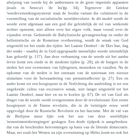
afwijzing van woede bij de ambtenaren in de grote imperiale apparaten
(zoals in Seneca's 'de Ira')(p. 34), Tegenover dit Griekse
'woedeverwerkingssysteem' staat de Joodse variant die culmineert in de
voorstelling van de socialistische wereldrevolutie. In dit model wordt de
woede eerst afgestaan aan een god die geleidelijk de rol van wrekende
rechter opneemt, niet alleen over het eigen volk, maar vooral over de
vijanden ervan. Gedurende de Babylonische gevangenschap en onder de
hellenistische en de Romeinse overheersing, wordt de wraak van God
uitgesteld tot het einde der tijden: het Laatste Oordeel - de Dies Irae, dag
der wrake - waarbij de in God opgespaarde menselijke woede uiteindelijk
kan gekoeld (p. 137). Aan deze verbanning van de woede uit het aardse
leven komt een einde in de moderne tijden (p. 28), als de burgers in de
steden het roer overnemen van lijfeigenen, monniken en vazallen. Na de
opkomst van de steden is het ontstaan van de natiestaat een nieuwe
stimulans voor de 'herwaardering van prestatieaffecten' (p. 27). Een en
ander komt tot een hoogtepunt in de Verlichting die aanleiding is tot een
ongekende cultus van excessieve wraak, niet langer uitgesteld tot het
Laatste Oordeel, maar hier en nu te koelen (p. 67). De rol van God als
drager van de woede wordt overgenomen door de revolutionair. Een eerste
hoogtepunt is de Franse revolutie, die in de twintigste eeuw werd
opgevolgd door de Russische Revolutie en het fascisme. Met de val van
de Berlijnse muur lijkt ook het uur van deze wereldlijke
'ressentimentsbewegingen' geslagen. Een derde tijdperk is aangebroken:
dat van de bescheiden hervormingen op basis van de liberale democratie.
Maar, net zoals het Westen na zijn overwinning op Hitler, komt nu ook het