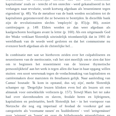
kapitalisme' zoals ze - terecht of ten onrechte - werd gekanaliseerd in het
verlangen naar revolutie, wordt kortweg afgedaan als 'ressentiment tegen
eigendom' (p. 48). Via de metafoor van de bank worden socialisten tot de
kapitalisten gepromoveerd die ze beweren te bestrijden. In diezelfde bank
zijn de revolutionairen slechts 'employés' (p. 85).(p. 86), zoniet
carrièrejagers p. 149. Elders worden ze dan weer afgedaan als
kaalgeschoren hooligans avant la lettre (p. 160). Als een uitgeraasde God
der Wrake verklaart Sloterdijk uiteindelijk triomfantelijk dat in 1991 de
wereldbank van de woede werd gesloten en dat het communisme nu
evenzeer heeft afgedaan als de christelijke hel....
In combinatie met wat we hierboven zeiden over het culpabiliseren en
neurotiseren van de meritocratie, valt het niet moeilijk om te zien dat hier
om te beginnen het ressentiment van de 'nieuwe thymotische
persoonlijkheid' aan het werk is tegen allen die haar in haar opgang willen
stuiten: een soort weerwraak tegen de verdachtmaking van kapitalisten en
carrièremakers door marxisten én freudianen gelijk. Naar aanleiding van
Camus' boutade: 'Ik kom in opstand, dus wij zijn', merkt Sloterdijk
schamper op: 'Dergelijke leuzen klinken even hol als leuzen uit een
almanak voor ontwikkelde verliezers (p. 157). Terwijl Marx het ter zake
had over slavenhouders en slaven, feodale heren en lijfeigenen,
kapitalisten en proletariërs, heeft Sloterdijk het - in het voetspoor van
Nietzsche die nog erg imperiaal of feodaal de voorkeur gaf aan
categorieën als 'voorname rassen' en 'kuddedieren' - veel 'zeitgemässer'
over 'winners' en 'losers' en over de bijbehorende miserabilisten en