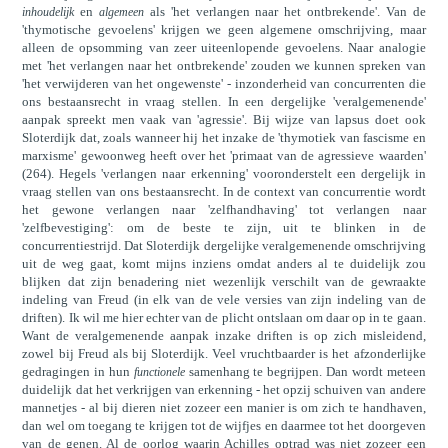
en
als 'het verlangen naar het ontbrekende'. Van de
inhoudelijk
algemeen
'thymotische gevoelens' krijgen we geen algemene omschrijving, maar
alleen de opsomming van zeer uiteenlopende gevoelens. Naar analogie
met 'het verlangen naar het ontbrekende' zouden we kunnen spreken van
'het verwijderen van het ongewenste' - inzonderheid van concurrenten die
ons bestaansrecht in vraag stellen. In een dergelijke 'veralgemenende'
aanpak spreekt men vaak van 'agressie'. Bij wijze van lapsus doet ook
Sloterdijk dat, zoals wanneer hij het inzake de 'thymotiek van fascisme en
marxisme' gewoonweg heeft over het 'primaat van de agressieve waarden'
(264). Hegels 'verlangen naar erkenning' vooronderstelt een dergelijk in
vraag stellen van ons bestaansrecht. In de context van concurrentie wordt
het gewone verlangen naar 'zelfhandhaving' tot verlangen naar
'zelfbevestiging': om de beste te zijn, uit te blinken in de
concurrentiestrijd. Dat Sloterdijk dergelijke veralgemenende omschrijving
uit de weg gaat, komt mijns inziens omdat anders al te duidelijk zou
blijken dat zijn benadering niet wezenlijk verschilt van de gewraakte
indeling van Freud (in elk van de vele versies van zijn indeling van de
driften). Ik wil me hier echter van de plicht ontslaan om daar op in te gaan.
Want de veralgemenende aanpak inzake driften is op zich misleidend,
zowel bij Freud als bij Sloterdijk. Veel vruchtbaarder is het afzonderlijke
gedragingen in hun
samenhang te begrijpen. Dan wordt meteen
functionele
duidelijk dat het verkrijgen van erkenning - het opzij schuiven van andere
mannetjes - al bij dieren niet zozeer een manier is om zich te handhaven,
dan wel om toegang te krijgen tot de wijfjes en daarmee tot het doorgeven
van de genen. Al de oorlog waarin Achilles optrad was niet zozeer een