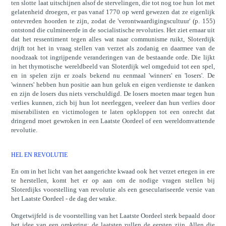
ten slotte laat uitschijnen alsof de stervelingen, die tot nog toe hun lot met
gelatenheid droegen, er pas vanaf 1770 op werd gewezen dat ze eigenlijk
ontevreden hoorden te zijn, zodat de 'verontwaardigingscultuur' (p. 155)
ontstond die culmineerde in de socialistische revoluties. Het ziet ernaar uit
dat het ressentiment tegen alles wat naar communisme ruikt, Sloterdijk
drijft tot het in vraag stellen van verzet als zodanig en daarmee van de
noodzaak tot ingrijpende veranderingen van de bestaande orde. Die lijkt
in het thymotische wereldbeeld van Sloterdijk wel omgeduid tot een spel,
en in spelen zijn er zoals bekend nu eenmaal 'winners' en 'losers'. De
'winners' hebben hun positie aan hun geluk en eigen verdienste te danken
en zijn de losers dus niets verschuldigd. De losers moeten maar tegen hun
verlies kunnen, zich bij hun lot neerleggen, veeleer dan hun verlies door
miserabilisten en victimologen te laten opkloppen tot een onrecht dat
dringend moet gewroken in een Laatste Oordeel of een wereldomvattende
revolutie.
HEL EN REVOLUTIE
En om in het licht van het aangerichte kwaad ook het verzet ertegen in ere
te herstellen, komt het er op aan om de nodige vragen stellen bij
Sloterdijks voorstelling van revolutie als een geseculariseerde versie van
het Laatste Oordeel - de dag der wrake.
Ongetwijfeld is de voorstelling van het Laatste Oordeel sterk bepaald door
het idee van een omkering: de laatsten zullen de eersten zijn. Allen die