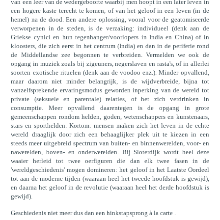
van een leer van de wedergeboorte waarbij men hoopt in een later leven in
een hogere kaste terecht te komen, of van het geloof in een leven (in de
hemel) na de dood. Een andere oplossing, vooral voor de geatomiseerde
verworpenen in de steden, is de verzaking: individueel (denk aan de
Griekse cynici en hun tegenhanger/voorlopers in India en China) of in
kloosters, die zich eerst in het centrum (India) en dan in de periferie rond
de Middellandse zee begonnen te verbreiden. Vermelden we ook de
opgang in muziek zoals bij zigeuners, negerslaven en rasta's, of in allerlei
soorten exotische rituelen (denk aan de voodoo enz.). Minder opvallend,
maar daarom niet minder belangrijk, is de wijdverbreide, bijna tot
vanzelfsprekende ervaringsmodus geworden inperking van de wereld tot
private (seksuele en parentale) relaties, of het zich verdrinken in
consumptie. Meer opvallend daarentegen is de opgang in grote
gemeenschappen rondom helden, goden, wetenschappers en kunstenaars,
stars en sporthelden. Kortom: mensen maken zich het leven in de echte
wereld draaglijk door zich een behaaglijker plek uit te kiezen in een
steeds meer uitgebreid spectrum van buiten- en binnenwerelden, voor- en
nawerelden, boven- en onderwerelden. Bij Sloterdijk wordt heel deze
waaier herleid tot twee oerfiguren die dan elk twee fasen in de
'wereldgeschiedenis' mogen domineren: het geloof in het Laatste Oordeel
tot aan de moderne tijden (waaraan heel het tweede hoofdstuk is gewijd),
en daarna het geloof in de revolutie (waaraan heel het derde hoofdstuk is
gewijd).
Geschiedenis niet meer dus dan een hinkstapsprong à la carte .