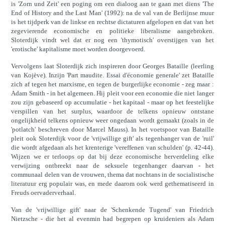
is 'Zorn und Zeit' een poging om een dialoog aan te gaan met diens 'The
End of History and the Last Man' (1992): na de val van de Berlijnse muur
is het tijdperk van de linkse en rechtse dictaturen afgelopen en dat van het
zegevierende economische en politieke liberalisme aangebroken.
Sloterdijk vindt wel dat er nog een 'thymotisch' overstijgen van het
'erotische' kapitalisme moet worden doorgevoerd.
Vervolgens laat Sloterdijk zich inspireren door Georges Bataille (leerling
van Kojève). Inzijn 'Part maudite. Essai d'économie generale' zet Bataille
zich af tegen het marxisme, en tegen de burgerlijke economie - zeg maar :
Adam Smith - in het algemeen. Hij pleit voor een economie die niet langer
zou zijn gebaseerd op accumulatie - het kapitaal - maar op het feestelijke
verspillen van het surplus, waardoor de telkens opnieuw ontstane
ongelijkheid telkens opnieuw weer ongedaan wordt gemaakt (zoals in de
'potlatch' beschreven door Marcel Mauss). In het voetspoor van Bataille
pleit ook Sloterdijk voor de 'vrijwillige gift' als tegenhanger van de 'ruil'
die wordt afgedaan als het krenterige 'vereffenen van schulden' (p. 42-44).
Wijzen we er terloops op dat bij deze economische herverdeling elke
verwijzing ontbreekt naar de seksuele tegenhanger daarvan - het
communaal delen van de vrouwen, thema dat nochtans in de socialistische
literatuur erg populair was, en mede daarom ook werd gethematiseerd in
Freuds oervaderverhaal.
Van de 'vrijwillige gift' naar de 'Schenkende Tugend' van Friedrich
Nietzsche - die het al evenmin had begrepen op kruideniers als Adam