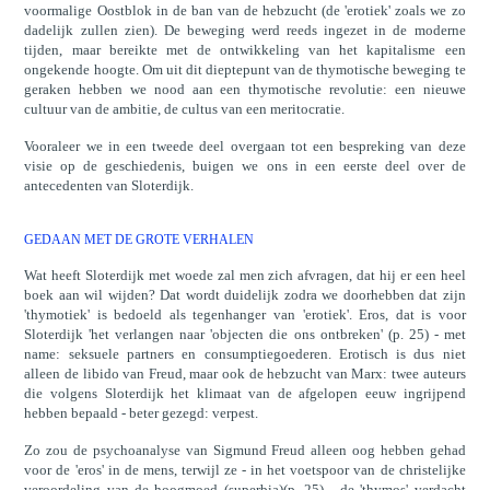
voormalige Oostblok in de ban van de hebzucht (de 'erotiek' zoals we zo
dadelijk zullen zien). De beweging werd reeds ingezet in de moderne
tijden, maar bereikte met de ontwikkeling van het kapitalisme een
ongekende hoogte. Om uit dit dieptepunt van de thymotische beweging te
geraken hebben we nood aan een thymotische revolutie: een nieuwe
cultuur van de ambitie, de cultus van een meritocratie.
Vooraleer we in een tweede deel overgaan tot een bespreking van deze
visie op de geschiedenis, buigen we ons in een eerste deel over de
antecedenten van Sloterdijk.
GEDAAN MET DE GROTE VERHALEN
Wat heeft Sloterdijk met woede zal men zich afvragen, dat hij er een heel
boek aan wil wijden? Dat wordt duidelijk zodra we doorhebben dat zijn
'thymotiek' is bedoeld als tegenhanger van 'erotiek'. Eros, dat is voor
Sloterdijk 'het verlangen naar 'objecten die ons ontbreken' (p. 25) - met
name: seksuele partners en consumptiegoederen. Erotisch is dus niet
alleen de libido van Freud, maar ook de hebzucht van Marx: twee auteurs
die volgens Sloterdijk het klimaat van de afgelopen eeuw ingrijpend
hebben bepaald - beter gezegd: verpest.
Zo zou de psychoanalyse van Sigmund Freud alleen oog hebben gehad
voor de 'eros' in de mens, terwijl ze - in het voetspoor van de christelijke
veroordeling van de hoogmoed (superbia)(p. 25) - de 'thymos' verdacht