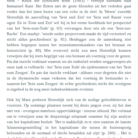
werd - 'Kritik der zynischen Rede' (1983) - verwijst uiteraard naar
Immanuel Kant. Het flirten met de grote filosofen uit het verleden gaat
verder dan het laten horen van een echo in de titel. In 'Sferen' zweefde
Sloterdijk de aanvulling van 'Sein und Zeit' tot 'Sein und Raum' voor
ogen. En in 'Zorn und Zeit' wil hij in het eerste hoofdstuk het perspectief
van het 'Sein-zum-Tode' (p. 63) vervangen door iets als een 'Sein-zur-
Rache'. Een staaltje: 'woede onder projectvorm maakt de tijd vectorieel en
sticht aldus geschiedenis' (p. 81). Heidegger zou de samenhang niet
hebben begrepen tussen het ressentimentskarakter van het bestaan en
historiciteit (p. 88). Met evenveel recht zou men Sloterdijk kunnen
verwijten dat hij niets begrijpt van ons bestaan als voertuig voor de genen.
Pas dat inzicht verklaart waarom we als omhulsel worden weggeworpen als
onze taak is volbracht - het 'Sein zum Tode' als epifenomeen van het 'Sein
zum Zeugen'. En pas dat inzicht verklaart - althans voor degenen die niet
in de thymotische waan verkeren dat het voertuig de bestuurder is -
waarom het 'Sein zum Zeugen' de echte geschiedenis sticht die overigens
is ingebed in de nog meer indrukwekkende evolutie.
Ook bij Marx probeert Sloterdijk zich van de nodige geloofsbrieven te
voorzien. Op sommige plaatsen neemt hij diens jargon over, zij het dan
met een - overigens mateloos oppervlakkige - nieuwe inhoud. Het volstaat
om te verwijzen naar de diepzinnige uitspraak waarmee hij zijn analyse
van het kapitalisme besluit: 'Het is makkelijk in te zien waarom de laatste
'klassentegenstelling' in het kapitalisme die tussen de buitensporig
beloonden en de normaal of slecht betaalden zal zijn' (p. 260) ... Het is