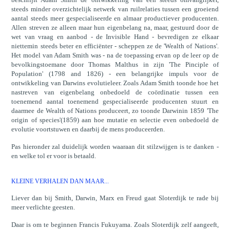
steeds minder overzichtelijk netwerk van ruilrelaties tussen een groeiend
aantal steeds meer gespecialiseerde en almaar productiever producenten.
Allen streven ze alleen maar hun eigenbelang na, maar, gestuurd door de
wet van vraag en aanbod - de Invisible Hand - bevredigen ze elkaar
niettemin steeds beter en efficiënter - scheppen ze de 'Wealth of Nations'.
Het model van Adam Smith was - na de toepassing ervan op de leer op de
bevolkingstoemane door Thomas Malthus in zijn 'The Pinciple of
Population' (1798 and 1826) - een belangrijke impuls voor de
ontwikkeling van Darwins evolutieleer. Zoals Adam Smith toonde hoe het
nastreven van eigenbelang onbedoeld de coördinatie tussen een
toenemend aantal toenemend gespecialiseerde producenten stuurt en
daarmee de Wealth of Nations produceert, zo toonde Darwinin 1859 'The
origin of species'(1859) aan hoe mutatie en selectie even onbedoeld de
evolutie voortstuwen en daarbij de mens produceerden.
Pas hieronder zal duidelijk worden waaraan dit stilzwijgen is te danken -
en welke tol er voor is betaald.
KLEINE VERHALEN DAN MAAR...
Liever dan bij Smith, Darwin, Marx en Freud gaat Sloterdijk te rade bij
meer verlichte geesten.
Daar is om te beginnen Francis Fukuyama. Zoals Sloterdijk zelf aangeeft,