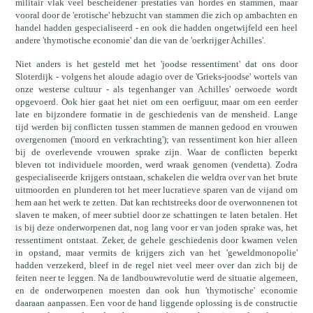
militair vlak veel bescheidener prestaties van hordes en stammen, maar
vooral door de 'erotische' hebzucht van stammen die zich op ambachten en
handel hadden gespecialiseerd - en ook die hadden ongetwijfeld een heel
andere 'thymotische economie' dan die van de 'oerkrijger Achilles'.
Niet anders is het gesteld met het 'joodse ressentiment' dat ons door
Sloterdijk - volgens het aloude adagio over de 'Grieks-joodse' wortels van
onze westerse cultuur - als tegenhanger van Achilles' oerwoede wordt
opgevoerd. Ook hier gaat het niet om een oerfiguur, maar om een eerder
late en bijzondere formatie in de geschiedenis van de mensheid. Lange
tijd werden bij conflicten tussen stammen de mannen gedood en vrouwen
overgenomen ('moord en verkrachting'); van ressentiment kon hier alleen
bij de overlevende vrouwen sprake zijn. Waar de conflicten beperkt
bleven tot individuele moorden, werd wraak genomen (vendetta). Zodra
gespecialiseerde krijgers ontstaan, schakelen die weldra over van het brute
uitmoorden en plunderen tot het meer lucratieve sparen van de vijand om
hem aan het werk te zetten. Dat kan rechtstreeks door de overwonnenen tot
slaven te maken, of meer subtiel door ze schattingen te laten betalen. Het
is bij deze onderworpenen dat, nog lang voor er van joden sprake was, het
ressentiment ontstaat. Zeker, de gehele geschiedenis door kwamen velen
in opstand, maar vermits de krijgers zich van het 'geweldmonopolie'
hadden verzekerd, bleef in de regel niet veel meer over dan zich bij de
feiten neer te leggen. Na de landbouwrevolutie werd de situatie algemeen,
en de onderworpenen moesten dan ook hun 'thymotische' economie
daaraan aanpassen. Een voor de hand liggende oplossing is de constructie