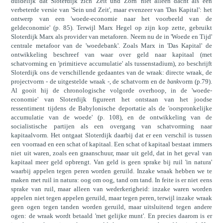
duidelijk dat Sloterdijk zich 'Zeit und Zorn' niet alleen dacht als een
verbeterde versie van 'Sein und Zeit', maar evenzeer van 'Das Kapital': het
ontwerp van een 'woede-economie naar het voorbeeld van de
geldeconomie' (p. 85). Terwijl Marx Hegel op zijn kop zette, gebruikt
Sloterdijk Marx als provider van metaforen. Neem nu de in 'Woede en Tijd'
centrale metafoor van de 'woedebank'. Zoals Marx in 'Das Kapital' de
ontwikkeling beschreef van waar over geld naar kapitaal (met
schatvorming en 'primitieve accumulatie' als tussenstadium), zo beschrijft
Sloterdijk ons de verschillende gedaantes van de wraak: directe wraak, de
projectvorm - de uitgestelde wraak -, de schatvorm en de
vorm (p.79).
bank
Al gooit hij de chronologische volgorde overhoop, in de 'woede-
economie' van Sloterdijk figureert het ontstaan van het joodse
ressentiment tijdens de Babylonische deportatie als de 'oorspronkelijke
accumulatie van de woede' (p. 108), en de ontwikkeling van de
socialistische partijen als een overgang van schatvorming naar
kapitaalvorm. Het ontgaat Sloterdijk daarbij dat er een verschil is tussen
een voorraad en een schat of kapitaal. Een schat of kapitaal bestaat immers
niet uit waren, zoals een graanschuur, maar uit geld, dat in het geval van
kapitaal meer geld opbrengt. Van geld is geen sprake bij ruil 'in natura'
waarbij appelen tegen peren worden geruild. Inzake wraak hebben we te
maken met ruil in natura: oog om oog, tand om tand. In feite is er niet eens
sprake van ruil, maar alleen van wederkerigheid: inzake waren worden
appelen niet tegen appelen geruild, maar tegen peren, terwijl inzake wraak
geen ogen tegen tanden worden geruild, maar uitsluitend tegen andere
ogen: de wraak wordt betaald 'met gelijke munt'. En precies daarom is er