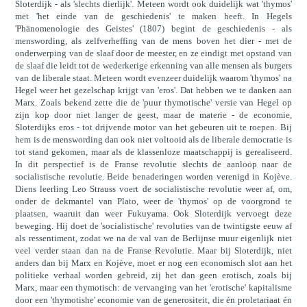
Sloterdijk - als 'slechts dierlijk'. Meteen wordt ook duidelijk wat 'thymos'
met 'het einde van de geschiedenis' te maken heeft. In Hegels
'Phänomenologie des Geistes' (1807) begint de geschiedenis - als
menswording, als zelfverheffing van de mens boven het dier - met de
onderwerping van de slaaf door de meester, en ze eindigt met opstand van
de slaaf die leidt tot de wederkerige erkenning van alle mensen als burgers
van de liberale staat. Meteen wordt evenzeer duidelijk waarom 'thymos' na
Hegel weer het gezelschap krijgt van 'eros'. Dat hebben we te danken aan
Marx. Zoals bekend zette die de 'puur thymotische' versie van Hegel op
zijn kop door niet langer de geest, maar de materie - de economie,
Sloterdijks eros - tot drijvende motor van het gebeuren uit te roepen. Bij
hem is de menswording dan ook niet voltooid als de liberale democratie is
tot stand gekomen, maar als de klassenloze maatschappij is gerealiseerd.
In dit perspectief is de Franse revolutie slechts de aanloop naar de
socialistische revolutie. Beide benaderingen worden verenigd in Kojève.
Diens leerling Leo Strauss voert de socialistische revolutie weer af, om,
onder de dekmantel van Plato, weer de 'thymos' op de voorgrond te
plaatsen, waaruit dan weer Fukuyama. Ook Sloterdijk vervoegt deze
beweging. Hij doet de 'socialistische' revoluties van de twintigste eeuw af
als ressentiment, zodat we na de val van de Berlijnse muur eigenlijk niet
veel verder staan dan na de Franse Revolutie. Maar bij Sloterdijk, niet
anders dan bij Marx en Kojève, moet er nog een economisch slot aan het
politieke verhaal worden gebreid, zij het dan geen erotisch, zoals bij
Marx, maar een thymotisch: de vervanging van het 'erotische' kapitalisme
door een 'thymotishe' economie van de generositeit, die én proletariaat én