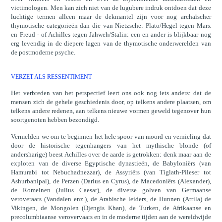
victimologen. Men kan zich niet van de lugubere indruk ontdoen dat deze
luchtige termen alleen maar de dekmantel zijn voor nog archaïscher
thymotische categorieën dan die van Nietzsche: Plato/Hegel tegen Marx
en Freud - of Achilles tegen Jahweh/Stalin: een en ander is blijkbaar nog
erg levendig in de diepere lagen van de thymotische onderwerelden van
de postmoderne psyche.
VERZET ALS RESSENTIMENT
Het verbreden van het perspectief leert ons ook nog iets anders: dat de
mensen zich de gehele geschiedenis door, op telkens andere plaatsen, om
telkens andere redenen, aan telkens nieuwe vormen geweld tegenover hun
soortgenoten hebben bezondigd.
Vermelden we om te beginnen het hele spoor van moord en vernieling dat
door de historische tegenhangers van het mythische blonde (of
andersharige) beest Achilles over de aarde is getrokken: denk maar aan de
exploten van de diverse Egyptische dynastieën, de Babyloniërs (van
Hamurabi tot Nebuchadnezzar), de Assyriërs (van Tiglath-Pileser tot
Ashurbanipal), de Perzen (Darius en Cyrus), de Macedoniërs (Alexander),
de Romeinen (Julius Caesar), de diverse golven van Germaanse
veroveraars (Vandalen enz.), de Arabische leiders, de Hunnen (Attila) de
Vikingen, de Mongolen (Djengis Khan), de Turken, de Afrikaanse en
precolumbiaanse verovervaars en in de moderne tijden aan de wereldwijde