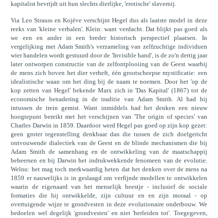
kapitalist bevrijdt uit hun slechts dierlijke, 'erotische' slavernij.
Via Leo Strauss en Kojève verschijnt Hegel dus als laatste model in deze
reeks van 'kleine verhalen'. Klein: want verdacht. Dat blijkt pas goed als
we een en ander in een breder historisch perspectief plaatsen. In
vergelijking met Adam Smith's verzameling van zelfzuchtige individuen
wier handelen wordt gestuurd door de 'Invisible hand', is de zo'n dertig jaar
later ontworpen constructie van de zelfontplooiing van de Geest waarbij
de mens zich boven het dier verheft, één grootscheepse mystificatie: een
idealistische waan om het ding bij de naam te noemen. Door het 'op de
kop zetten van Hegel' bekende Marx zich in 'Das Kapital' (1867) tot de
economische benadering in de traditie van Adam Smith. Al had hij
intussen de trein gemist. Want inmiddels had het denken een nieuw
hoogtepunt bereikt met het verschijnen van 'The origin of species' van
Charles Darwin in 1859. Daardoor werd Hegel pas goed op zijn kop gezet:
geen groter tegenstelling denkbaar dan die tussen de zich doelgericht
ontvouwende dialectiek van de Geest en de blinde mechanismen die bij
Adam Smith de samenhang en de ontwikkeling van de maatschappij
beheersen en bij Darwin het indrukwekkende fenomeen van de evolutie.
Welnu: het mag toch merkwaardig heten dat het denken over de mens na
1859 er nauwelijks is in geslaagd om verfijnde modellen te ontwikkelen
waarin de eigenaard van het menselijk beestje - inclusief de sociale
formaties die hij ontwikkelde, zijn cultuur en en zijn moraal - op
overtuigende wijze te grondvesten in deze evolutionaire onderbouw. We
bedoelen wel degelijk 'grondvesten' en niet 'herleiden tot'. Toegegeven,