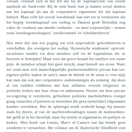
verwart, verraadt zich in het feit dat hij de 'kapitaalvorm' van woede
aanduidt als 'bankvorm'. Bij de term 'bank' kun je immers zowel denken
aan het kapitaal als aan de coöperatieve organisatie die dat kapitaal
beheert. Maar zelfs het woord 'woedebank' laat niet toe te versluieren dat
het begrip 'woedekapitaal' een onding is. Daarom geeft Sloterdijk nog
vaker de voorkeur aan minder verdachte - en meer toepasselijke - termen
zoals 'woedeagentschappen', 'woedecentrale' en 'schuldarchieven'.
Niet meer dus dan een poging om zich respectabele geloofsbrieven te
verschaffen, die overigens het nodige 'thymotische rendement' oplevert:
socialisten worden via deze metafoor zelf tot de kapitalisten die ze
beweren te bestrijden! Maar voor dat genot betaalt het intellect een zware
prijs: de metafoor schept hier geen inzicht, maar berooft ons ervan. Want,
net zoals men zich maatschappelijke productiemiddelen privaat kan toe-
eigenen (jullie maken de auto's, maar de fabriek en de winst is voor mij),
kan men dat ook met coöperatieve ondernemingen als zodanig: dat doen
al van oudsher veldheren met hun soldaten, evenals religieuze en
politieke leiders met hun clerus en ambtenaren. Precies om deze private
toe-eigening te verzekeren, gebruikten politieke machtshebbers vroeger
graag eunuchen of priesters en monniken die geen (wettelijke) erfgenamen
konden verwekken. Hoe de opbrengst wordt verdeeld hangt, bij mensen
zoals bij dieren, af van de machtsverhoudingen tussen de medewerkers:
dat geldt al in het huwelijk, maar bij uitstek in organisaties als partijen en
kerken. Men hoeft van Lenins, Mao's of Castro's wat dat betreft geen
wonderen te verwachten. Het volstaat om de 'dialectische' blindheid voor