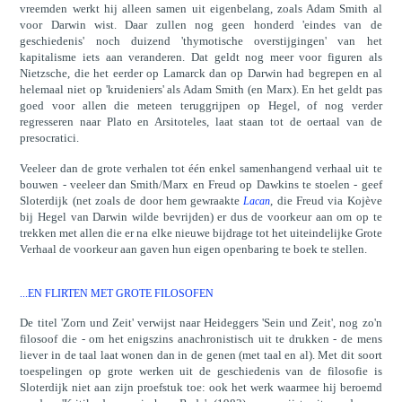
vreemden werkt hij alleen samen uit eigenbelang, zoals Adam Smith al
voor Darwin wist. Daar zullen nog geen honderd 'eindes van de
geschiedenis' noch duizend 'thymotische overstijgingen' van het
kapitalisme iets aan veranderen. Dat geldt nog meer voor figuren als
Nietzsche, die het eerder op Lamarck dan op Darwin had begrepen en al
helemaal niet op 'kruideniers' als Adam Smith (en Marx). En het geldt pas
goed voor allen die meteen teruggrijpen op Hegel, of nog verder
regresseren naar Plato en Arsitoteles, laat staan tot de oertaal van de
presocratici.
Veeleer dan de grote verhalen tot één enkel samenhangend verhaal uit te
bouwen - veeleer dan Smith/Marx en Freud op Dawkins te stoelen - geef
Sloterdijk (net zoals de door hem gewraakte
, die Freud via Kojève
Lacan
bij Hegel van Darwin wilde bevrijden) er dus de voorkeur aan om op te
trekken met allen die er na elke nieuwe bijdrage tot het uiteindelijke Grote
Verhaal de voorkeur aan gaven hun eigen openbaring te boek te stellen.
...EN FLIRTEN MET GROTE FILOSOFEN
De titel 'Zorn und Zeit' verwijst naar Heideggers 'Sein und Zeit', nog zo'n
filosoof die - om het enigszins anachronistisch uit te drukken - de mens
liever in de taal laat wonen dan in de genen (met taal en al). Met dit soort
toespelingen op grote werken uit de geschiedenis van de filosofie is
Sloterdijk niet aan zijn proefstuk toe: ook het werk waarmee hij beroemd