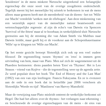
'kruidenier' in de mens miskent Nietzsche uitgerekend een belangrijke
eigenschap die onze soort van de overige zoogdieren onderscheidt.
Tegelijk meent hij het menselijke bij uitstek te herkennen in wat de mens
alleen maar gemeen heeft met de meerderheid van de dieren - het tot 'Wille
zur Macht' veredelde 'werken met de ellebogen'. Aan deze miskenning van
een wezenlijk aspect van de menselijke natuur beantwoordt een
wetenschappelijke regressie: al zijn de echo's van Darwin via Spencers
'Survival of the fittest' maar al te hoorbaar, in werkelijkheid sluit Nietzsche
geenszins aan bij de stroming die van Adam Smith via Malthus naar
Darwin leidde, maar geeft hij er de voorkeur aan de Schopenhaueriaanse
'Wille' op te kloppen tot 'Wille zur Macht'.
Op het eerste gezicht beroept Sloterdijk zich ook op een veel oudere
filosoof. De tegenstelling tussen 'thymos' en 'eros' is immers geen
uitvinding van hem, maar van Plato. Men zal zich de wagenmenner uit de
Phaedros herinneren: diens paarden heten 'Eros' en 'Thymos'. Het is Leo
Strauss - vriend van Kojève - die de tegenstelling weer op de agenda zette.
Ze werd populair door het boek 'The End of History and the Last Man'
(1992) van een van zijn leerlingen: Francis Fukuyama. En ze is evenzeer
aan de orde in een boek dat in hetzelfde jaar 2006 verscheen als
Sloterdijks 'Woede en tijd': 'Manliness' van Harvey Mansfield.
Maar de verwijzing naar Plato misleidt omtrent de werkelijke herkomst uit
Hegel. Die had het alleen over de thymos - het verlangen naar erkenning -
en beschouwde de overige eigenschappen van de mens - de eros van