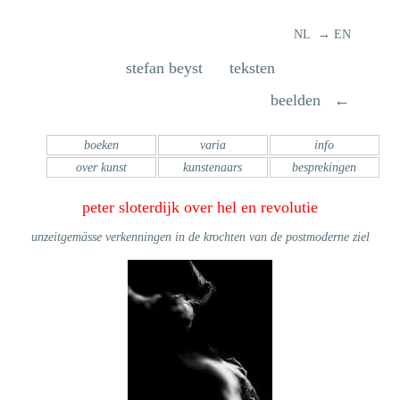
NL → EN
stefan beyst teksten
beelden ←
boeken
varia
info
over kunst
kunstenaars
besprekingen
peter sloterdijk over hel en revolutie
unzeitgemässe verkenningen in de krochten van de postmoderne ziel