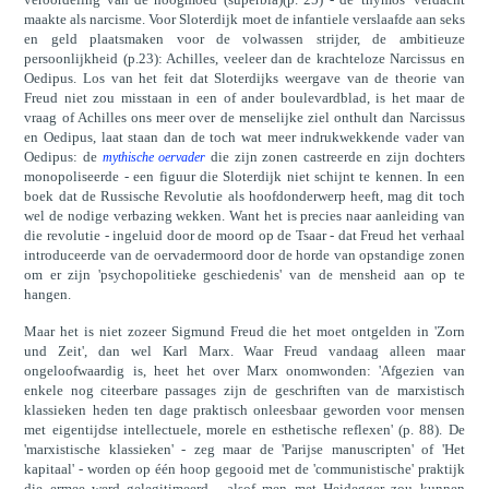
maakte als narcisme. Voor Sloterdijk moet de infantiele verslaafde aan seks
en geld plaatsmaken voor de volwassen strijder, de ambitieuze
persoonlijkheid (p.23): Achilles, veeleer dan de krachteloze Narcissus en
Oedipus. Los van het feit dat Sloterdijks weergave van de theorie van
Freud niet zou misstaan in een of ander boulevardblad, is het maar de
vraag of Achilles ons meer over de menselijke ziel onthult dan Narcissus
en Oedipus, laat staan dan de toch wat meer indrukwekkende vader van
Oedipus: de
die zijn zonen castreerde en zijn dochters
mythische oervader
monopoliseerde - een figuur die Sloterdijk niet schijnt te kennen. In een
boek dat de Russische Revolutie als hoofdonderwerp heeft, mag dit toch
wel de nodige verbazing wekken. Want het is precies naar aanleiding van
die revolutie - ingeluid door de moord op de Tsaar - dat Freud het verhaal
introduceerde van de oervadermoord door de horde van opstandige zonen
om er zijn 'psychopolitieke geschiedenis' van de mensheid aan op te
hangen.
Maar het is niet zozeer Sigmund Freud die het moet ontgelden in 'Zorn
und Zeit', dan wel Karl Marx. Waar Freud vandaag alleen maar
ongeloofwaardig is, heet het over Marx onomwonden: 'Afgezien van
enkele nog citeerbare passages zijn de geschriften van de marxistisch
klassieken heden ten dage praktisch onleesbaar geworden voor mensen
met eigentijdse intellectuele, morele en esthetische reflexen' (p. 88). De
'marxistische klassieken' - zeg maar de 'Parijse manuscripten' of 'Het
kapitaal' - worden op één hoop gegooid met de 'communistische' praktijk
die ermee werd gelegitimeerd - alsof men met Heidegger zou kunnen