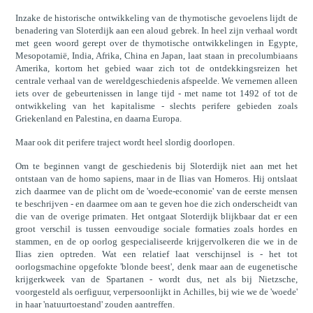
Inzake de historische ontwikkeling van de thymotische gevoelens lijdt de
benadering van Sloterdijk aan een aloud gebrek. In heel zijn verhaal wordt
met geen woord gerept over de thymotische ontwikkelingen in Egypte,
Mesopotamië, India, Afrika, China en Japan, laat staan in precolumbiaans
Amerika, kortom het gebied waar zich tot de ontdekkingsreizen het
centrale verhaal van de wereldgeschiedenis afspeelde. We vernemen alleen
iets over de gebeurtenissen in lange tijd - met name tot 1492 of tot de
ontwikkeling van het kapitalisme - slechts perifere gebieden zoals
Griekenland en Palestina, en daarna Europa.
Maar ook dit perifere traject wordt heel slordig doorlopen.
Om te beginnen vangt de geschiedenis bij Sloterdijk niet aan met het
ontstaan van de homo sapiens, maar in de Ilias van Homeros. Hij ontslaat
zich daarmee van de plicht om de 'woede-economie' van de eerste mensen
te beschrijven - en daarmee om aan te geven hoe die zich onderscheidt van
die van de overige primaten. Het ontgaat Sloterdijk blijkbaar dat er een
groot verschil is tussen eenvoudige sociale formaties zoals hordes en
stammen, en de op oorlog gespecialiseerde krijgervolkeren die we in de
Ilias zien optreden. Wat een relatief laat verschijnsel is - het tot
oorlogsmachine opgefokte 'blonde beest', denk maar aan de eugenetische
krijgerkweek van de Spartanen - wordt dus, net als bij Nietzsche,
voorgesteld als oerfiguur, verpersoonlijkt in Achilles, bij wie we de 'woede'
in haar 'natuurtoestand' zouden aantreffen.