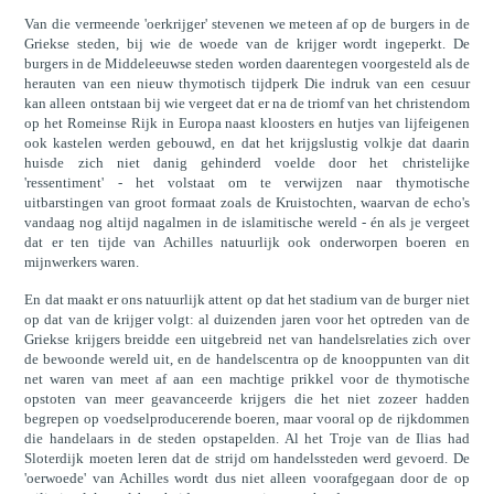
Van die vermeende 'oerkrijger' stevenen we meteen af op de burgers in de
Griekse steden, bij wie de woede van de krijger wordt ingeperkt. De
burgers in de Middeleeuwse steden worden daarentegen voorgesteld als de
herauten van een nieuw thymotisch tijdperk Die indruk van een cesuur
kan alleen ontstaan bij wie vergeet dat er na de triomf van het christendom
op het Romeinse Rijk in Europa naast kloosters en hutjes van lijfeigenen
ook kastelen werden gebouwd, en dat het krijgslustig volkje dat daarin
huisde zich niet danig gehinderd voelde door het christelijke
'ressentiment' - het volstaat om te verwijzen naar thymotische
uitbarstingen van groot formaat zoals de Kruistochten, waarvan de echo's
vandaag nog altijd nagalmen in de islamitische wereld - én als je vergeet
dat er ten tijde van Achilles natuurlijk ook onderworpen boeren en
mijnwerkers waren.
En dat maakt er ons natuurlijk attent op dat het stadium van de burger niet
op dat van de krijger volgt: al duizenden jaren voor het optreden van de
Griekse krijgers breidde een uitgebreid net van handelsrelaties zich over
de bewoonde wereld uit, en de handelscentra op de knooppunten van dit
net waren van meet af aan een machtige prikkel voor de thymotische
opstoten van meer geavanceerde krijgers die het niet zozeer hadden
begrepen op voedselproducerende boeren, maar vooral op de rijkdommen
die handelaars in de steden opstapelden. Al het Troje van de Ilias had
Sloterdijk moeten leren dat de strijd om handelssteden werd gevoerd. De
'oerwoede' van Achilles wordt dus niet alleen voorafgegaan door de op