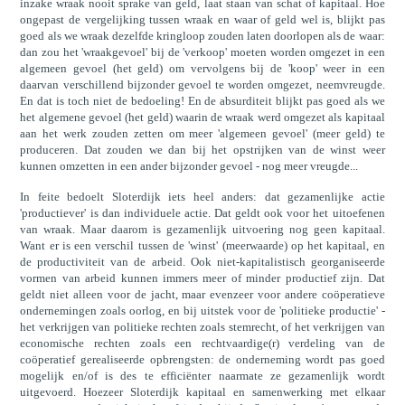
inzake wraak nooit sprake van geld, laat staan van schat of kapitaal. Hoe
ongepast de vergelijking tussen wraak en waar of geld wel is, blijkt pas
goed als we wraak dezelfde kringloop zouden laten doorlopen als de waar:
dan zou het 'wraakgevoel' bij de 'verkoop' moeten worden omgezet in een
algemeen gevoel (het geld) om vervolgens bij de 'koop' weer in een
daarvan verschillend bijzonder gevoel te worden omgezet, neemvreugde.
En dat is toch niet de bedoeling! En de absurditeit blijkt pas goed als we
het algemene gevoel (het geld) waarin de wraak werd omgezet als kapitaal
aan het werk zouden zetten om meer 'algemeen gevoel' (meer geld) te
produceren. Dat zouden we dan bij het opstrijken van de winst weer
kunnen omzetten in een ander bijzonder gevoel - nog meer vreugde...
In feite bedoelt Sloterdijk iets heel anders: dat gezamenlijke actie
'productiever' is dan individuele actie. Dat geldt ook voor het uitoefenen
van wraak. Maar daarom is gezamenlijk uitvoering nog geen kapitaal.
Want er is een verschil tussen de 'winst' (meerwaarde) op het kapitaal, en
de productiviteit van de arbeid. Ook niet-kapitalistisch georganiseerde
vormen van arbeid kunnen immers meer of minder productief zijn. Dat
geldt niet alleen voor de jacht, maar evenzeer voor andere coöperatieve
ondernemingen zoals oorlog, en bij uitstek voor de 'politieke productie' -
het verkrijgen van politieke rechten zoals stemrecht, of het verkrijgen van
economische rechten zoals een rechtvaardige(r) verdeling van de
coöperatief gerealiseerde opbrengsten: de onderneming wordt pas goed
mogelijk en/of is des te efficiënter naarmate ze gezamenlijk wordt
uitgevoerd. Hoezeer Sloterdijk kapitaal en samenwerking met elkaar