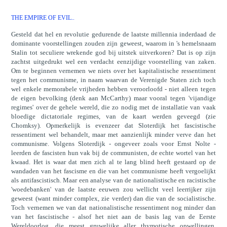
THE EMPIRE OF EVIL..
Gesteld dat hel en revolutie gedurende de laatste millennia inderdaad de
dominante voorstellingen zouden zijn geweest, waarom in 's hemelsnaam
Stalin tot seculiere wrekende god bij uitstek uitverkoren? Dat is op zijn
zachtst uitgedrukt wel een verdacht eenzijdige voorstelling van zaken.
Om te beginnen vernemen we niets over het kapitalistische ressentiment
tegen het communisme, in naam waarvan de Verenigde Staten zich toch
wel enkele memorabele vrijheden hebben veroorloofd - niet alleen tegen
de eigen bevolking (denk aan McCarthy) maar vooral tegen 'vijandige
regimes' over de gehele wereld, die zo nodig met de installatie van vaak
bloedige dictatoriale regimes, van de kaart werden geveegd (zie
Chomksy). Opmerkelijk is evenzeer dat Sloterdijk het fascistische
ressentiment wel behandelt, maar met aanzienlijk minder verve dan het
communisme. Volgens Sloterdijk - ongeveer zoals voor Ernst Nolte -
leerden de fascisten hun vak bij de communisten, de echte wortel van het
kwaad. Het is waar dat men zich al te lang blind heeft gestaard op de
wandaden van het fascisme en die van het communisme heeft vergoelijkt
als antifascistisch. Maar een analyse van de nationalistische en racistische
'woedebanken' van de laatste eeuwen zou wellicht veel leerrijker zijn
geweest (want minder complex, zie verder) dan die van de socialistische.
Toch vernemen we van dat nationalistische ressentiment nog minder dan
van het fascistische - alsof het niet aan de basis lag van de Eerste
Wereldoorlog, die meest gruwelijke aller thymotische opwellingen.