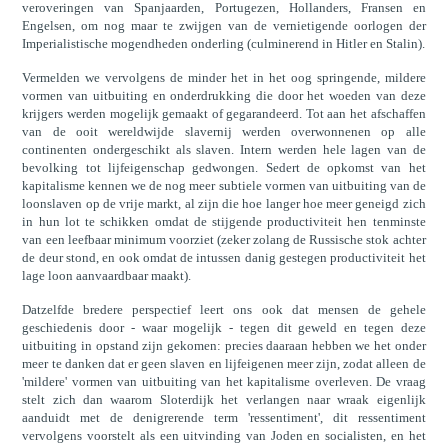
veroveringen van Spanjaarden, Portugezen, Hollanders, Fransen en
Engelsen, om nog maar te zwijgen van de vernietigende oorlogen der
Imperialistische mogendheden onderling (culminerend in Hitler en Stalin).
Vermelden we vervolgens de minder het in het oog springende, mildere
vormen van uitbuiting en onderdrukking die door het woeden van deze
krijgers werden mogelijk gemaakt of gegarandeerd. Tot aan het afschaffen
van de ooit wereldwijde slavernij werden overwonnenen op alle
continenten ondergeschikt als slaven. Intern werden hele lagen van de
bevolking tot lijfeigenschap gedwongen. Sedert de opkomst van het
kapitalisme kennen we de nog meer subtiele vormen van uitbuiting van de
loonslaven op de vrije markt, al zijn die hoe langer hoe meer geneigd zich
in hun lot te schikken omdat de stijgende productiviteit hen tenminste
van een leefbaar minimum voorziet (zeker zolang de Russische stok achter
de deur stond, en ook omdat de intussen danig gestegen productiviteit het
lage loon aanvaardbaar maakt).
Datzelfde bredere perspectief leert ons ook dat mensen de gehele
geschiedenis door - waar mogelijk - tegen dit geweld en tegen deze
uitbuiting in opstand zijn gekomen: precies daaraan hebben we het onder
meer te danken dat er geen slaven en lijfeigenen meer zijn, zodat alleen de
'mildere' vormen van uitbuiting van het kapitalisme overleven. De vraag
stelt zich dan waarom Sloterdijk het verlangen naar wraak eigenlijk
aanduidt met de denigrerende term 'ressentiment', dit ressentiment
vervolgens voorstelt als een uitvinding van Joden en socialisten, en het