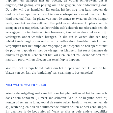
trappelen en stampen met de voeten, en vooral schreeuwen: dat is
ongetwijfeld gedrag, een poging om in te grijpen, hoe ondoelmatig ook.
De baby wil dus handelen! En omdat hij het nog niet kan, moeten de
ouders het in zijn plaats doen. Daarom verdwijnt wenen ook naarmate het
kind meer zelf kan. In plaats van met de armen te zwaaien als het honger
heeft, kan het weldra zelf een fles pakken en drinken. In plaats van te
stampen en te trappelen, kan het weldra zelf achter de moeder aanlopen als
ze weggaat. En in plaats van te schreeuwen, kan het weldra spreken en zijn
verlangens onder woorden brengen. In die zin is wenen dus een nog
mislukkende poging om onlust op te heffen door handelen. We kunnen
vergelijken met het hulpeloze vogeljong dat piepend de bek spert of met
de pootjes trappelt en met de vleugeltjes klappert: het roept daarmee de
ouders en geeft te kennen dat het wil eten, en het zou desnoods wel zelf
naar zijn prooi willen vliegen om ze zelf op te happen.
Wie zou het in zijn hoofd halen om het piepen van een kuiken of het
blaten van een lam als ‘ontlading’ van spanning te bestempelen?
NIET WETEN WAT ER SCHORT
Waarin de zuigeling wel verschilt van het piepkuiken of het lammetje is
dat er hem onnoemelijk meer kan schorten. Van in de beginne heeft hij
honger of een natte luier, vooral de eerste weken heeft hij vaker last van de
spijsvertering en ook van uitkomende tanden willen ze wel eens klagen.
En daarmee is de kous niet af. Want er zijn er vele andere mogelijke