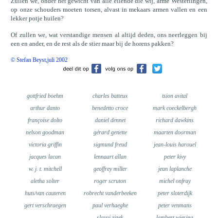
Zullen we, onder het gewicht van alle ellende die wij, arme Westerlingen,
op onze schouders moeten torsen, alvast in mekaars armen vallen en een
lekker potje huilen?
Of zullen we, wat verstandige mensen al altijd deden, ons neerleggen bij
een en ander, en de rest als de stier maar bij de horens pakken?
© Stefan Beyst,juli 2002
gottfried boehm
charles batteux
tsion avital
arthur danto
benedetto croce
mark coeckelbergh
françoise dolto
daniel dennet
richard dawkins
nelson goodman
gérard genette
maarten doorman
victoria griffin
sigmund freud
jean-louis harouel
jacques lacan
lennaart allan
peter kivy
w. j. t. mitchell
geoffrey miller
jean laplanche
aletha solter
roger scruton
michel onfray
huts/van cauteren
robrecht vanderbeeken
peter sloterdijk
gert verschraegen
paul verhaeghe
peter venmans
slavoj zizek
lambert wiesing