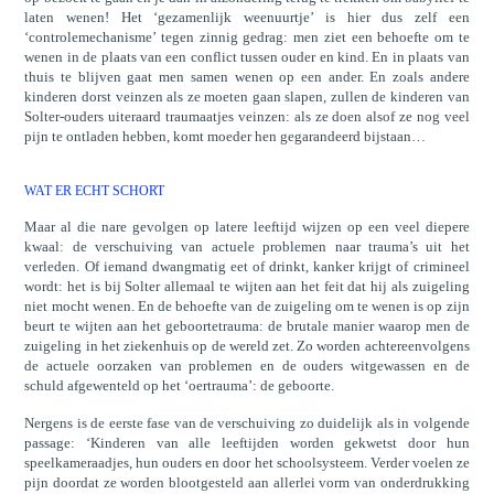
laten wenen! Het ‘gezamenlijk weenuurtje’ is hier dus zelf een
‘controlemechanisme’ tegen zinnig gedrag: men ziet een behoefte om te
wenen in de plaats van een conflict tussen ouder en kind. En in plaats van
thuis te blijven gaat men samen wenen op een ander. En zoals andere
kinderen dorst veinzen als ze moeten gaan slapen, zullen de kinderen van
Solter-ouders uiteraard traumaatjes veinzen: als ze doen alsof ze nog veel
pijn te ontladen hebben, komt moeder hen gegarandeerd bijstaan…
WAT ER ECHT SCHORT
Maar al die nare gevolgen op latere leeftijd wijzen op een veel diepere
kwaal: de verschuiving van actuele problemen naar trauma’s uit het
verleden. Of iemand dwangmatig eet of drinkt, kanker krijgt of crimineel
wordt: het is bij Solter allemaal te wijten aan het feit dat hij als zuigeling
niet mocht wenen. En de behoefte van de zuigeling om te wenen is op zijn
beurt te wijten aan het geboortetrauma: de brutale manier waarop men de
zuigeling in het ziekenhuis op de wereld zet. Zo worden achtereenvolgens
de actuele oorzaken van problemen en de ouders witgewassen en de
schuld afgewenteld op het ‘oertrauma’: de geboorte.
Nergens is de eerste fase van de verschuiving zo duidelijk als in volgende
passage: ‘Kinderen van alle leeftijden worden gekwetst door hun
speelkameraadjes, hun ouders en door het schoolsysteem. Verder voelen ze
pijn doordat ze worden blootgesteld aan allerlei vorm van onderdrukking