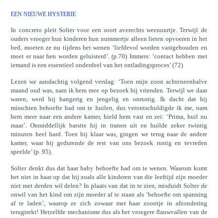
EEN NIEUWE HYSTERIE
In concreto pleit Solter voor een soort averechts weenuurtje. Terwijl de
ouders vroeger hun kinderen hun nummertje alleen lieten opvoeren in het
bed, moeten ze nu tijdens het wenen ‘liefdevol worden vastgehouden en
moet er naar hen worden geluisterd’. (p.70) Immers: ‘contact hebben met
iemand is een essentieel onderdeel van het ontladingsproces’ (72)
Lezen we aandachtig volgend verslag: ‘Toen mijn zoon achteneenhalve
maand oud was, nam ik hem mee op bezoek bij vrienden. Terwijl we daar
waren, werd hij hangerig en jengelig en onrustig. Ik dacht dat hij
misschien behoefte had om te huilen, dus verontschuldigde ik me, nam
hem meer naar een andere kamer, hield hem vast en zei: ‘Prima, huil nu
maar’. Onmiddellijk barstte hij in tranen uit en huilde zeker twintig
minuten heel hard. Toen hij klaar was, gingen we terug naar de andere
kamer, waar hij gedurende de rest van ons bezoek rustig en tevreden
speelde’ (p. 95).
Solter denkt dus dat haar baby behoefte had om te wenen. Waarom komt
het niet in haar op dat hij zoals alle kinderen van die leeftijd zijn moeder
niet met derden wil delen? In plaats van dat in te zien, misduidt Solter de
onwil van het kind om zijn moeder af te staan als ‘behoefte om spanning
af te laden’, waarop ze zich zowaar met haar zoontje in afzondering
terugtrekt! Hetzelfde mechanisme dus als het vroegere flauwvallen van de