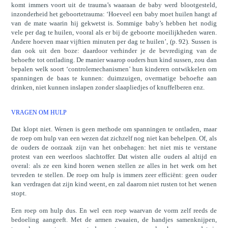
komt immers voort uit de trauma’s waaraan de baby werd blootgesteld,
inzonderheid het geboortetrauma: ‘Hoeveel een baby moet huilen hangt af
van de mate waarin hij gekwetst is. Sommige baby’s hebben het nodig
vele per dag te huilen, vooral als er bij de geboorte moeilijkheden waren.
Andere hoeven maar vijftien minuten per dag te huilen’, (p. 92). Sussen is
dan ook uit den boze: daardoor verhinder je de bevrediging van de
behoefte tot ontlading. De manier waarop ouders hun kind sussen, zou dan
bepalen welk soort ‘controlemechanismen’ hun kinderen ontwikkelen om
spanningen de baas te kunnen: duimzuigen, overmatige behoefte aan
drinken, niet kunnen inslapen zonder slaapliedjes of knuffelberen enz.
VRAGEN OM HULP
Dat klopt niet. Wenen is geen methode om spanningen te ontladen, maar
de roep om hulp van een wezen dat zichzelf nog niet kan behelpen. Of, als
de ouders de oorzaak zijn van het onbehagen: het niet mis te verstane
protest van een weerloos slachtoffer. Dat wisten alle ouders al altijd en
overal: als ze een kind horen wenen stellen ze alles in het werk om het
tevreden te stellen. De roep om hulp is immers zeer efficiënt: geen ouder
kan verdragen dat zijn kind weent, en zal daarom niet rusten tot het wenen
stopt.
Een roep om hulp dus. En wel een roep waarvan de vorm zelf reeds de
bedoeling aangeeft. Met de armen zwaaien, de handjes samenknijpen,