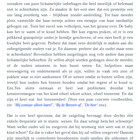
oorzaken van puur lichamelijke onbehagen die heel moeilijk of helemaal
niet te achterhalen zijn. Zo maakte ik het ooit mee dat een peutertje een
uur lang zeurderig was – blijkbaar zonder aanleiding. Tot haar moeder
plots vaststelde dat haar teentje achter een riempje van haar sandaaltje
gebogen zat. Toen het euvel was verholpen, was het gezeur over. De baby
kan het te warm of te koud hebben. Het kan ergens jeuken, of er is een
prikkend grassprietje onder je hemdje geschoven, of een mier heeft je een
kwalijke beet gegeven. Probeer dat maar eens duidelijk te maken aan die
onbegrijpende ouders van je. En daarom: probeer dat als ouder maar eens
te achterhalen! Bovendien hebben zuigelingen nog vele andere dan puur
lichamelijke behoeften. Ze willen altijd worden gedragen door de moeder,
of de ouders minstens in hun buurt weten. En, hulpeloos maar
nieuwsgierig en ondernemend als ze zijn, willen ze vaak iets zien of
pakken waar ze niet aankunnen. Of ze wenen omdat ze buiten willen zijn,
terwijl hun ouders hen binnen houden omdat het regent of te koud is.
Enz.Ten slotte ontstaan er heel wat problemen doordat het
kennisvermogen van het kind ofwel tekort schiet, ofwel toeneemt. En dat
zijn er heel wat: het leeuwendeel. (Voor een paar concrete voorbeelden,
zie: ‘
’, ‘
’, ‘
’ enz).
Mij zomaar alleen laten!
Bij de Beesten af
De beer
Dat is een heel spectrum, dat de zuigeling bevraagt door slechts één
enkele frequentie uit te sturen: wenen. En daar wringt hem het schoentje!
Want welke ouder wil nu toegeven dat hij stomweg niet weet wat er zijn
kind schort? En dat is vaker het geval dan hij zal willen toegeven! Daarom
zijn moeilijk te controleren boosdoeners zoals tandjes die uitkomen of