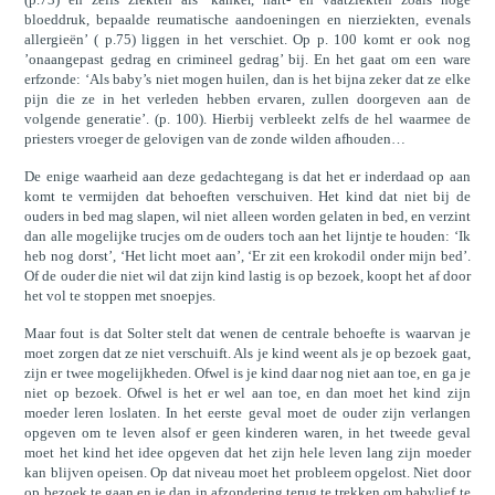
bloeddruk, bepaalde reumatische aandoeningen en nierziekten, evenals
allergieën’ ( p.75) liggen in het verschiet. Op p. 100 komt er ook nog
’onaangepast gedrag en crimineel gedrag’ bij. En het gaat om een ware
erfzonde: ‘Als baby’s niet mogen huilen, dan is het bijna zeker dat ze elke
pijn die ze in het verleden hebben ervaren, zullen doorgeven aan de
volgende generatie’. (p. 100). Hierbij verbleekt zelfs de hel waarmee de
priesters vroeger de gelovigen van de zonde wilden afhouden…
De enige waarheid aan deze gedachtegang is dat het er inderdaad op aan
komt te vermijden dat behoeften verschuiven. Het kind dat niet bij de
ouders in bed mag slapen, wil niet alleen worden gelaten in bed, en verzint
dan alle mogelijke trucjes om de ouders toch aan het lijntje te houden: ‘Ik
heb nog dorst’, ‘Het licht moet aan’, ‘Er zit een krokodil onder mijn bed’.
Of de ouder die niet wil dat zijn kind lastig is op bezoek, koopt het af door
het vol te stoppen met snoepjes.
Maar fout is dat Solter stelt dat wenen de centrale behoefte is waarvan je
moet zorgen dat ze niet verschuift. Als je kind weent als je op bezoek gaat,
zijn er twee mogelijkheden. Ofwel is je kind daar nog niet aan toe, en ga je
niet op bezoek. Ofwel is het er wel aan toe, en dan moet het kind zijn
moeder leren loslaten. In het eerste geval moet de ouder zijn verlangen
opgeven om te leven alsof er geen kinderen waren, in het tweede geval
moet het kind het idee opgeven dat het zijn hele leven lang zijn moeder
kan blijven opeisen. Op dat niveau moet het probleem opgelost. Niet door
op bezoek te gaan en je dan in afzondering terug te trekken om babylief te