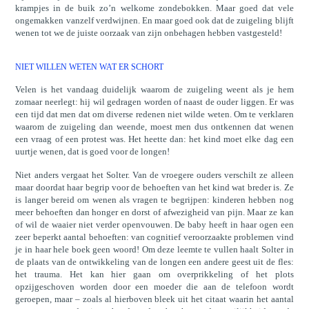
krampjes in de buik zo’n welkome zondebokken. Maar goed dat vele
ongemakken vanzelf verdwijnen. En maar goed ook dat de zuigeling blijft
wenen tot we de juiste oorzaak van zijn onbehagen hebben vastgesteld!
NIET WILLEN WETEN WAT ER SCHORT
Velen is het vandaag duidelijk waarom de zuigeling weent als je hem
zomaar neerlegt: hij wil gedragen worden of naast de ouder liggen. Er was
een tijd dat men dat om diverse redenen niet wilde weten. Om te verklaren
waarom de zuigeling dan weende, moest men dus ontkennen dat wenen
een vraag of een protest was. Het heette dan: het kind moet elke dag een
uurtje wenen, dat is goed voor de longen!
Niet anders vergaat het Solter. Van de vroegere ouders verschilt ze alleen
maar doordat haar begrip voor de behoeften van het kind wat breder is. Ze
is langer bereid om wenen als vragen te begrijpen: kinderen hebben nog
meer behoeften dan honger en dorst of afwezigheid van pijn. Maar ze kan
of wil de waaier niet verder openvouwen. De baby heeft in haar ogen een
zeer beperkt aantal behoeften: van cognitief veroorzaakte problemen vind
je in haar hele boek geen woord! Om deze leemte te vullen haalt Solter in
de plaats van de ontwikkeling van de longen een andere geest uit de fles:
het trauma. Het kan hier gaan om overprikkeling of het plots
opzijgeschoven worden door een moeder die aan de telefoon wordt
geroepen, maar – zoals al hierboven bleek uit het citaat waarin het aantal