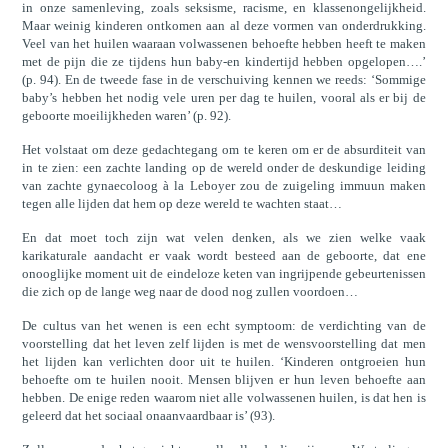
in onze samenleving, zoals seksisme, racisme, en klassenongelijkheid.
Maar weinig kinderen ontkomen aan al deze vormen van onderdrukking.
Veel van het huilen waaraan volwassenen behoefte hebben heeft te maken
met de pijn die ze tijdens hun baby-en kindertijd hebben opgelopen….’
(p. 94). En de tweede fase in de verschuiving kennen we reeds: ‘Sommige
baby’s hebben het nodig vele uren per dag te huilen, vooral als er bij de
geboorte moeilijkheden waren’ (p. 92).
Het volstaat om deze gedachtegang om te keren om er de absurditeit van
in te zien: een zachte landing op de wereld onder de deskundige leiding
van zachte gynaecoloog à la Leboyer zou de zuigeling immuun maken
tegen alle lijden dat hem op deze wereld te wachten staat…
En dat moet toch zijn wat velen denken, als we zien welke vaak
karikaturale aandacht er vaak wordt besteed aan de geboorte, dat ene
onooglijke moment uit de eindeloze keten van ingrijpende gebeurtenissen
die zich op de lange weg naar de dood nog zullen voordoen…
De cultus van het wenen is een echt symptoom: de verdichting van de
voorstelling dat het leven zelf lijden is met de wensvoorstelling dat men
het lijden kan verlichten door uit te huilen. ‘Kinderen ontgroeien hun
behoefte om te huilen nooit. Mensen blijven er hun leven behoefte aan
hebben. De enige reden waarom niet alle volwassenen huilen, is dat hen is
geleerd dat het sociaal onaanvaardbaar is’ (93).