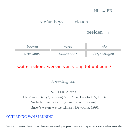
NL → EN
stefan beyst teksten
beelden ←
boeken
varia
info
over kunst
kunstenaars
besprekingen
wat er schort: wenen, van vraag tot ontlading
bespreking van:
SOLTER, Aletha:
‘The Aware Baby’, Shining Star Press, Galeta CA, 1984.
Nederlandse vertaling (waaruit wij citeren):
’Baby’s weten wat ze willen’, De toorts, 1991
ONTLADING VAN SPANNING
Solter neemt heel wat lovenswaardige posities in: zij is voorstander om de