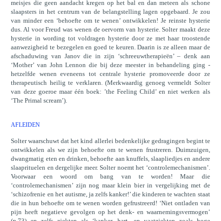
meisjes die geen aandacht kregen op het bal en dan meteen als schone
slaapsters in het centrum van de belangstelling lagen opgebaard. Je zou
van minder een ‘behoefte om te wenen’ ontwikkelen! Je reinste hysterie
dus. Al voor Freud was wenen de oervorm van hysterie. Solter maakt deze
hysterie in wording tot voldragen hysterie door ze met haar troostende
aanwezigheid te bezegelen en goed te keuren. Daarin is ze alleen maar de
afschaduwing van Janov die in zijn ‘schreeuwtherapieën’ – denk aan
‘Mother’ van John Lennon die bij deze meester in behandeling ging -
hetzelfde wenen eveneens tot centrale hysterie promoveerde door ze
therapeutisch heilig te verklaren. (Merkwaardig genoeg vermeldt Solter
van deze goeroe maar één boek: ’the Feeling Child’ en niet werken als
‘The Primal scream’).
AFLEIDEN
Solter waarschuwt dat het kind allerlei bedenkelijke gedragingen begint te
ontwikkelen als we zijn behoefte om te wenen frustreren. Duimzuigen,
dwangmatig eten en drinken, behoefte aan knuffels, slaapliedjes en andere
slaaprituelen en dergelijke meer. Solter noemt het ‘controlemechanismen’.
Voorwaar een woord om bang van te worden! Maar die
‘controlemechanismen’ zijn nog maar klein bier in vergelijking met de
‘schizofrenie en het autisme, ja zelfs kanker!’ die kinderen te wachten staat
die in hun behoefte om te wenen worden gefrustreerd! ‘Niet ontladen van
pijn heeft negatieve gevolgen op het denk- en waarnemingsvermogen’
(p.73) en zelfs ziekten als ‘kanker, hart- en vaatziekten zoals hoge