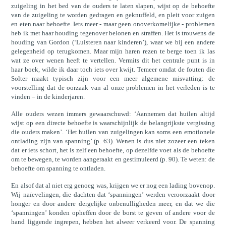
zuigeling in het bed van de ouders te laten slapen, wijst op de behoefte
van de zuigeling te worden gedragen en geknuffeld, en pleit voor zuigen
en eten naar behoefte. Iets meer - maar geen onoverkomelijke - problemen
heb ik met haar houding tegenover belonen en straffen. Het is trouwens de
houding van Gordon (‘Luisteren naar kinderen’), waar we bij een andere
gelegenheid op terugkomen. Maar mijn haren rezen te berge toen ik las
wat ze over wenen heeft te vertellen. Vermits dit het centrale punt is in
haar boek, wilde ik daar toch iets over kwijt. Temeer omdat de fouten die
Solter maakt typisch zijn voor een meer algemene misvatting: de
voorstelling dat de oorzaak van al onze problemen in het verleden is te
vinden – in de kinderjaren.
Alle ouders wezen immers gewaarschuwd: ‘Aannemen dat huilen altijd
wijst op een directe behoefte is waarschijnlijk de belangrijkste vergissing
die ouders maken’. ‘Het huilen van zuigelingen kan soms een emotionele
ontlading zijn van spanning’ (p. 63). Wenen is dus niet zozeer een teken
dat er iets schort, het is zelf een behoefte, op dezelfde voet als de behoefte
om te bewegen, te worden aangeraakt en gestimuleerd (p. 90). Te weten: de
behoefte om spanning te ontladen.
En alsof dat al niet erg genoeg was, krijgen we er nog een lading bovenop.
Wij naïevelingen, die dachten dat ‘spanningen’ werden veroorzaakt door
honger en door andere dergelijke onbenulligheden meer, en dat we die
‘spanningen’ konden opheffen door de borst te geven of andere voor de
hand liggende ingrepen, hebben het alweer verkeerd voor. De spanning