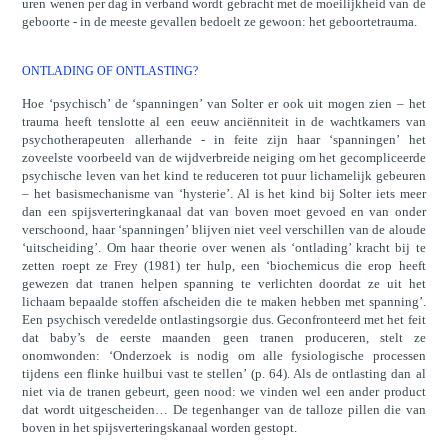
uren wenen per dag in verband wordt gebracht met de moeilijkheid van de
geboorte - in de meeste gevallen bedoelt ze gewoon: het geboortetrauma.
ONTLADING OF ONTLASTING?
Hoe ‘psychisch’ de ‘spanningen’ van Solter er ook uit mogen zien – het
trauma heeft tenslotte al een eeuw anciënniteit in de wachtkamers van
psychotherapeuten allerhande - in feite zijn haar ‘spanningen’ het
zoveelste voorbeeld van de wijdverbreide neiging om het gecompliceerde
psychische leven van het kind te reduceren tot puur lichamelijk gebeuren
– het basismechanisme van ‘hysterie’. Al is het kind bij Solter iets meer
dan een spijsverteringkanaal dat van boven moet gevoed en van onder
verschoond, haar ‘spanningen’ blijven niet veel verschillen van de aloude
‘uitscheiding’. Om haar theorie over wenen als ‘ontlading’ kracht bij te
zetten roept ze Frey (1981) ter hulp, een ‘biochemicus die erop heeft
gewezen dat tranen helpen spanning te verlichten doordat ze uit het
lichaam bepaalde stoffen afscheiden die te maken hebben met spanning’.
Een psychisch veredelde ontlastingsorgie dus. Geconfronteerd met het feit
dat baby’s de eerste maanden geen tranen produceren, stelt ze
onomwonden: ‘Onderzoek is nodig om alle fysiologische processen
tijdens een flinke huilbui vast te stellen’ (p. 64). Als de ontlasting dan al
niet via de tranen gebeurt, geen nood: we vinden wel een ander product
dat wordt uitgescheiden… De tegenhanger van de talloze pillen die van
boven in het spijsverteringskanaal worden gestopt.