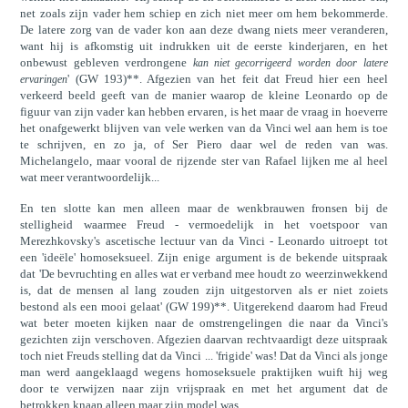
net zoals zijn vader hem schiep en zich niet meer om hem bekommerde.
De latere zorg van de vader kon aan deze dwang niets meer veranderen,
want hij is afkomstig uit indrukken uit de eerste kinderjaren, en het
onbewust gebleven verdrongene
kan niet gecorrigeerd worden door latere
' (GW 193)**. Afgezien van het feit dat Freud hier een heel
ervaringen
verkeerd beeld geeft van de manier waarop de kleine Leonardo op de
figuur van zijn vader kan hebben ervaren, is het maar de vraag in hoeverre
het onafgewerkt blijven van vele werken van da Vinci wel aan hem is toe
te schrijven, en zo ja, of Ser Piero daar wel de reden van was.
Michelangelo, maar vooral de rijzende ster van Rafael lijken me al heel
wat meer verantwoordelijk...
En ten slotte kan men alleen maar de wenkbrauwen fronsen bij de
stelligheid waarmee Freud - vermoedelijk in het voetspoor van
Merezhkovsky's ascetische lectuur van da Vinci - Leonardo uitroept tot
een 'ideële' homoseksueel. Zijn enige argument is de bekende uitspraak
dat 'De bevruchting en alles wat er verband mee houdt zo weerzinwekkend
is, dat de mensen al lang zouden zijn uitgestorven als er niet zoiets
bestond als een mooi gelaat' (GW 199)**. Uitgerekend daarom had Freud
wat beter moeten kijken naar de omstrengelingen die naar da Vinci's
gezichten zijn verschoven. Afgezien daarvan rechtvaardigt deze uitspraak
toch niet Freuds stelling dat da Vinci ... 'frigide' was! Dat da Vinci als jonge
man werd aangeklaagd wegens homoseksuele praktijken wuift hij weg
door te verwijzen naar zijn vrijspraak en met het argument dat de
betrokken knaap alleen maar zijn model was...