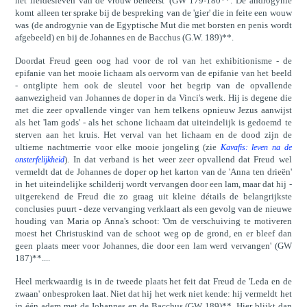
het liefdesleven van de vrouw beheerst' (GW 179-180**. De androgynie
komt alleen ter sprake bij de bespreking van de 'gier' die in feite een wouw
was (de androgynie van de Egyptische Mut die met borsten en penis wordt
afgebeeld) en bij de Johannes en de Bacchus (G.W. 189)**.
Doordat Freud geen oog had voor de rol van het exhibitionisme - de
epifanie van het mooie lichaam als oervorm van de epifanie van het beeld
- ontglipte hem ook de sleutel voor het begrip van de opvallende
aanwezigheid van Johannes de doper in da Vinci's werk. Hij is degene die
met die zeer opvallende vinger van hem telkens opnieuw Jezus aanwijst
als het 'lam gods' - als het schone lichaam dat uiteindelijk is gedoemd te
sterven aan het kruis. Het verval van het lichaam en de dood zijn de
ultieme nachtmerrie voor elke mooie jongeling (zie
Kavafis: leven na de
). In dat verband is het weer zeer opvallend dat Freud wel
onsterfelijkheid
vermeldt dat de Johannes de doper op het karton van de 'Anna ten drieën'
in het uiteindelijke schilderij wordt vervangen door een lam, maar dat hij -
uitgerekend de Freud die zo graag uit kleine détails de belangrijkste
conclusies puurt - deze vervanging verklaart als een gevolg van de nieuwe
houding van Maria op Anna's schoot: 'Om de verschuiving te motiveren
moest het Christuskind van de schoot weg op de grond, en er bleef dan
geen plaats meer voor Johannes, die door een lam werd vervangen' (GW
187)**....
Heel merkwaardig is in de tweede plaats het feit dat Freud de 'Leda en de
zwaan' onbesproken laat. Niet dat hij het werk niet kende: hij vermeldt het
in één adem met de Johannes en de Bacchus (GW 189)**. Hier blijkt dan