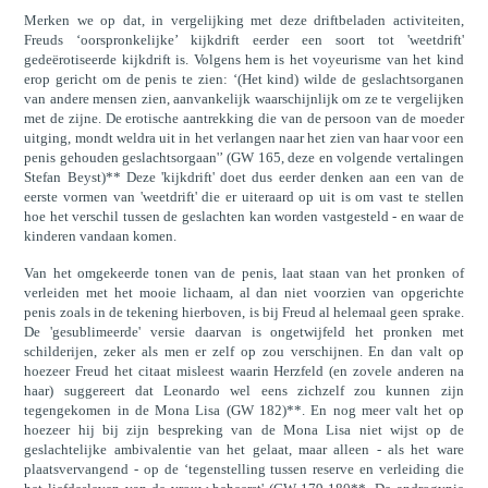
Merken we op dat, in vergelijking met deze driftbeladen activiteiten,
Freuds ‘oorspronkelijke’ kijkdrift eerder een soort tot 'weetdrift'
gedeërotiseerde kijkdrift is. Volgens hem is het voyeurisme van het kind
erop gericht om de penis te zien: ‘(Het kind) wilde de geslachtsorganen
van andere mensen zien, aanvankelijk waarschijnlijk om ze te vergelijken
met de zijne. De erotische aantrekking die van de persoon van de moeder
uitging, mondt weldra uit in het verlangen naar het zien van haar voor een
penis gehouden geslachtsorgaan'’ (GW 165, deze en volgende vertalingen
Stefan Beyst)** Deze 'kijkdrift' doet dus eerder denken aan een van de
eerste vormen van 'weetdrift' die er uiteraard op uit is om vast te stellen
hoe het verschil tussen de geslachten kan worden vastgesteld - en waar de
kinderen vandaan komen.
Van het omgekeerde tonen van de penis, laat staan van het pronken of
verleiden met het mooie lichaam, al dan niet voorzien van opgerichte
penis zoals in de tekening hierboven, is bij Freud al helemaal geen sprake.
De 'gesublimeerde' versie daarvan is ongetwijfeld het pronken met
schilderijen, zeker als men er zelf op zou verschijnen. En dan valt op
hoezeer Freud het citaat misleest waarin Herzfeld (en zovele anderen na
haar) suggereert dat Leonardo wel eens zichzelf zou kunnen zijn
tegengekomen in de Mona Lisa (GW 182)**. En nog meer valt het op
hoezeer hij bij zijn bespreking van de Mona Lisa niet wijst op de
geslachtelijke ambivalentie van het gelaat, maar alleen - als het ware
plaatsvervangend - op de ‘tegenstelling tussen reserve en verleiding die