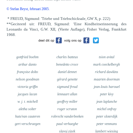
© Stefan Beyst, februari 2005.
* FREUD, Sigmund: 'Triebe und Triebschicksale, GW X, p. 222)
**Geciteerd uit: FREUD, Sigmund: ‘Eine Kindheitserinnerung des
Leonardo da Vinci, G.W. XII, (Vierte Auflage), Fisher Verlag, Frankfurt
1968.
gottfried boehm
charles batteux
tsion avital
arthur danto
benedetto croce
mark coeckelbergh
françoise dolto
daniel dennet
richard dawkins
nelson goodman
gérard genette
maarten doorman
victoria griffin
sigmund freud
jean-louis harouel
jacques lacan
lennaart allan
peter kivy
w. j. t. mitchell
geoffrey miller
jean laplanche
aletha solter
roger scruton
michel onfray
huts/van cauteren
robrecht vanderbeeken
peter sloterdijk
gert verschraegen
paul verhaeghe
peter venmans
slavoj zizek
lambert wiesing