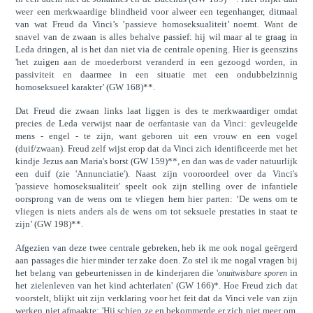
weer een merkwaardige blindheid voor alweer een tegenhanger, ditmaal
van wat Freud da Vinci’s ’passieve homoseksualiteit’ noemt. Want de
snavel van de zwaan is alles behalve passief: hij wil maar al te graag in
Leda dringen, al is het dan niet via de centrale opening. Hier is geenszins
'het zuigen aan de moederborst veranderd in een gezoogd worden, in
passiviteit en daarmee in een situatie met een ondubbelzinnig
homoseksueel karakter’ (GW 168)**.
Dat Freud die zwaan links laat liggen is des te merkwaardiger omdat
precies de Leda verwijst naar de oerfantasie van da Vinci: gevleugelde
mens - engel - te zijn, want geboren uit een vrouw en een vogel
(duif/zwaan). Freud zelf wijst erop dat da Vinci zich identificeerde met het
kindje Jezus aan Maria's borst (GW 159)**, en dan was de vader natuurlijk
een duif (zie 'Annunciatie'). Naast zijn vooroordeel over da Vinci's
'passieve homoseksualiteit' speelt ook zijn stelling over de infantiele
oorsprong van de wens om te vliegen hem hier parten: ‘De wens om te
vliegen is niets anders als de wens om tot seksuele prestaties in staat te
zijn’ (GW 198)**.
Afgezien van deze twee centrale gebreken, heb ik me ook nogal geërgerd
aan passages die hier minder ter zake doen. Zo stel ik me nogal vragen bij
het belang van gebeurtenissen in de kinderjaren die '
in
onuitwisbare sporen
het zielenleven van het kind achterlaten' (GW 166)*. Hoe Freud zich dat
voorstelt, blijkt uit zijn verklaring voor het feit dat da Vinci vele van zijn
werken niet afmaakte: 'Hij schiep ze en bekommerde er zich niet meer om,