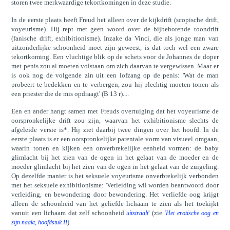
storen twee merkwaardige tekortkomingen in deze studie.
In de eerste plaats heeft Freud het alleen over de kijkdrift (scopische drift,
voyeurisme). Hij rept met geen woord over de bijbehorende toondrift
(fanische drift, exhibitionisme). Inzake da Vinci, die als jonge man van
uitzonderlijke schoonheid moet zijn geweest, is dat toch wel een zware
tekortkoming. Een vluchtige blik op de schets voor de Johannes de doper
met penis zou al moeten volstaan om zich daarvan te vergewissen. Maar er
is ook nog de volgende zin uit een lofzang op de penis: 'Wat de man
probeert te bedekken en te verbergen, zou hij plechtig moeten tonen als
een priester die de mis opdraagt' (B 13 r)....
Een en ander hangt samen met Freuds overtuiging dat het voyeurisme de
oorspronkelijke drift zou zijn, waarvan het exhibitionisme slechts de
afgeleide versie is*. Hij ziet daarbij twee dingen over het hoofd. In de
eerste plaats is er een oorspronkelijke parentale vorm van visueel omgaan,
waarin tonen en kijken een onverbrekelijke eenheid vormen: de baby
glimlacht bij het zien van de ogen in het gelaat van de moeder en de
moeder glimlacht bij het zien van de ogen in het gelaat van de zuigeling.
Op dezelfde manier is het seksuele voyeurisme onverbrekelijk verbonden
met het seksuele exhibitionisme: 'Verleiding wil worden beantwoord door
verleiding, en bewondering door bewondering. Het verliefde oog krijgt
alleen de schoonheid van het geliefde lichaam te zien als het toekijkt
vanuit een lichaam dat zelf schoonheid
' (zie
uitstraalt
'Het erotische oog en
).
zijn naakt, hoofdstuk II