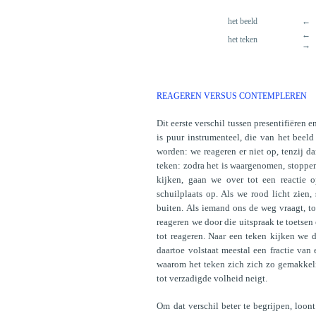
het beeld
←
←
het teken
→
REAGEREN VERSUS CONTEMPLEREN
Dit eerste verschil tussen presentifiëren
is puur instrumenteel, die van het beeld
worden: we reageren er niet op, tenzij da
teken: zodra het is waargenomen, stoppen
kijken, gaan we over tot een reactie
schuilplaats op. Als we rood licht zien
buiten. Als iemand ons de weg vraagt, t
reageren we door die uitspraak te toetsen
tot reageren. Naar een teken kijken we d
daartoe volstaat meestal een fractie van 
waarom het teken zich zich zo gemakkeli
tot verzadigde volheid neigt.
Om dat verschil beter te begrijpen, loon