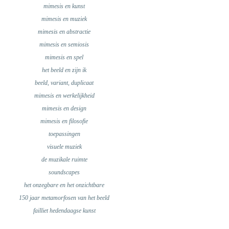
mimesis en kunst
mimesis en muziek
mimesis en abstractie
mimesis en semiosis
mimesis en spel
het beeld en zijn ik
beeld, variant, duplicaat
mimesis en werkelijkheid
mimesis en design
mimesis en filosofie
toepassingen
visuele muziek
de muzikale ruimte
soundscapes
het onzegbare en het onzichtbare
150 jaar metamorfosen van het beeld
failliet hedendaagse kunst