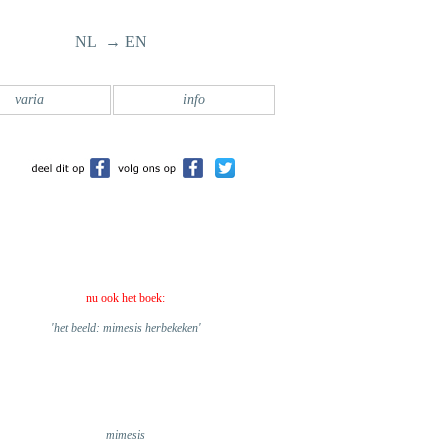
NL → EN
varia
info
nu ook het boek:
'het beeld: mimesis herbekeken'
mimesis