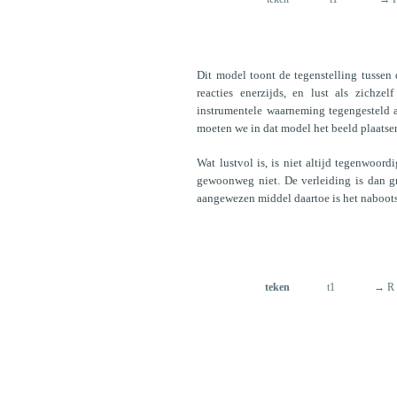
Dit model toont de tegenstelling tusse
reacties enerzijds, en lust als zichze
instrumentele waarneming tegengesteld 
moeten we in dat model het beeld plaatse
Wat lustvol is, is niet altijd tegenwoord
gewoonweg niet. De verleiding is dan g
aangewezen middel daartoe is het naboot
teken
t1
→ R