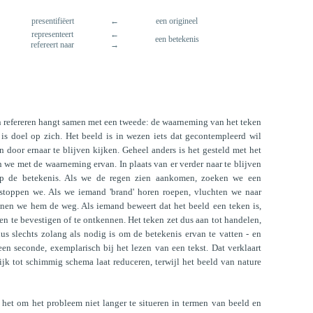
presentifiëert
←
een origineel
representeert
←
een betekenis
refereert naar
→
 en refereren hangt samen met een tweede: de waarneming van het teken
 is doel op zich. Het beeld is in wezen iets dat gecontempleerd wil
n door ernaar te blijven kijken. Geheel anders is het gesteld met het
 we met de waarneming ervan. In plaats van er verder naar te blijven
 op de betekenis. Als we de regen zien aankomen, zoeken we een
, stoppen we. Als we iemand 'brand' horen roepen, vluchten we naar
onen we hem de weg. Als iemand beweert dat het beeld een teken is,
 en te bevestigen of te ontkennen. Het teken zet dus aan tot handelen,
us slechts zolang als nodig is om de betekenis ervan te vatten - en
een seconde, exemplarisch bij het lezen van een tekst. Dat verklaart
jk tot schimmig schema laat reduceren, terwijl het beeld van nature
t het om het probleem niet langer te situeren in termen van beeld en