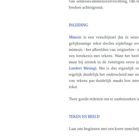
van semiosis-mimesisvervlechting. Om te
bredere achtergrond.
INLEIDING
is een verschijnsel dat in we
Mimesis
gelijknamige tekst slechts zijdelings o
mimesis - het afbeelden van originelen - 
een betekenis met tekens. Want het beel
maar bij uitstek in de twintigste eeuw (
). Het is dus eigenlijk 
Lambert Wiesing
tegelijk duidelijk het onderscheid met se
van tekens pas duidelijk maakt hoe mime
tekst.
Twee goede redenen om te onderzoeken wat
TEKEN EN BEELD
Laat ons beginnen met een korte omschri