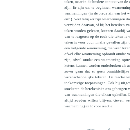
teken, maar in de bredere context van de
zijn. Er zijn om te beginnen waarnemin
waarnemingen (in de brede zin van het wo
enz.). Veel talrijker zijn waarnemingen di
vermijden daarvan, of bij het bereiken va
teken worden gelezen, kunnen daarbij wo
van te reageren op de rook die teken is 
teken is voor vuur. In alle gevallen zijn 
een volgende waarneming, die weer teken i
ofwel elke waarneming ophoudt omdat ver
zijn, ofwel omdat een waarneming optree
ketens kunnen worden onderbroken als and
zover gaan dat er geen onmiddellijke r
wetenschappelijke teksten. De reactie w
toekomstige toepassingen. Ook bij uitgest
stockeren de betekenis in ons geheugen vo
van waarnemingen die elkaar opheffen. D
altijd zouden willen blijven. Geven we
waarneming) en R voor reactie:
teken
t1
→ 