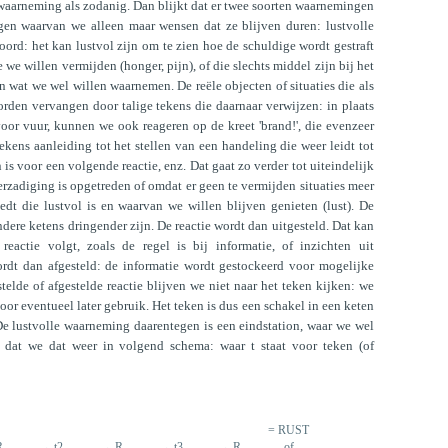
 waarneming als zodanig. Dan blijkt dat er twee soorten waarnemingen
gen waarvan we alleen maar wensen dat ze blijven duren: lustvolle
ord: het kan lustvol zijn om te zien hoe de schuldige wordt gestraft
e we willen vermijden (honger, pijn), of die slechts middel zijn bij het
n wat we wel willen waarnemen. De reële objecten of situaties die als
rden vervangen door talige tekens die daarnaar verwijzen: in plaats
voor vuur, kunnen we ook reageren op de kreet 'brand!', die evenzeer
tekens aanleiding tot het stellen van een handeling die weer leidt tot
s voor een volgende reactie, enz. Dat gaat zo verder tot uiteindelijk
zadiging is opgetreden of omdat er geen te vermijden situaties meer
dt die lustvol is en waarvan we willen blijven genieten (lust). De
ere ketens dringender zijn. De reactie wordt dan uitgesteld. Dat kan
eactie volgt, zoals de regel is bij informatie, of inzichten uit
ordt dan afgesteld: de informatie wordt gestockeerd voor mogelijke
elde of afgestelde reactie blijven we niet naar het teken kijken: we
or eventueel later gebruik. Het teken is dus een schakel in een keten
e lustvolle waarneming daarentegen is een eindstation, waar we wel
 dat we dat weer in volgend schema: waar t staat voor teken (of
= RUST
R
→ t2
→ R
→ t3
→ R
of