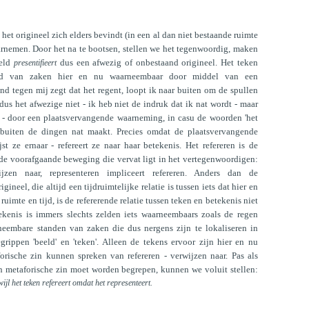
het origineel zich elders bevindt (in een al dan niet bestaande ruimte
aarnemen. Door het na te bootsen, stellen we het tegenwoordig, maken
eeld
dus een afwezig of onbestaand origineel. Het teken
presentifieert
and van zaken hier en nu waarneembaar door middel van een
d tegen mij zegt dat het regent, loopt ik naar buiten om de spullen
 dus het afwezige niet - ik heb niet de indruk dat ik nat wordt - maar
et - door een plaatsvervangende waarneming, in casu de woorden 'het
e buiten de dingen nat maakt. Precies omdat de plaatsvervangende
st ze ernaar - refereert ze naar haar betekenis. Het refereren is de
de voorafgaande beweging die vervat ligt in het vertegenwoordigen:
ijzen naar, representeren impliceert refereren. Anders dan de
gineel, die altijd een tijdruimtelijke relatie is tussen iets dat hier en
 ruimte en tijd, is de refererende relatie tussen teken en betekenis niet
etekenis is immers slechts zelden iets waarneembaars zoals de regen
neembare standen van zaken die dus nergens zijn te lokaliseren in
grippen 'beeld' en 'teken'. Alleen de tekens ervoor zijn hier en nu
orische zin kunnen spreken van refereren - verwijzen naar. Pas als
 in metaforische zin moet worden begrepen, kunnen we voluit stellen:
rwijl het teken refereert omdat het representeert.