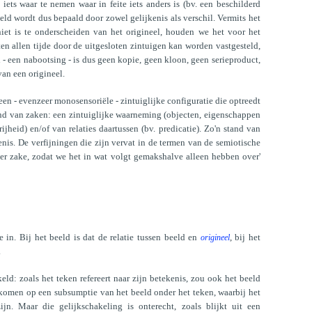
ets waar te nemen waar in feite iets anders is (bv. een beschilderd
eld wordt dus bepaald door zowel gelijkenis als verschil. Vermits het
iet is te onderscheiden van het origineel, houden we het voor het
 ten allen tijde door de uitgesloten zintuigen kan worden vastgesteld,
d - een nabootsing - is dus geen kopie, geen kloon, geen serieproduct,
van een origineel.
s een - evenzeer monosensoriële - zintuiglijke configuratie die optreedt
and van zaken: een zintuiglijke waarneming (objecten, eigenschappen
ijheid) en/of van relaties daartussen (bv. predicatie). Zo'n stand van
nis. De verfijningen die zijn vervat in de termen van de semiotische
er zake, zodat we het in wat volgt gemakshalve alleen hebben over'
 in. Bij het beeld is dat de relatie tussen beeld en
, bij het
origineel
.
ld: zoals het teken refereert naar zijn betekenis, zou ook het beeld
erkomen op een subsumptie van het beeld onder het teken, waarbij het
jn. Maar die gelijkschakeling is onterecht, zoals blijkt uit een