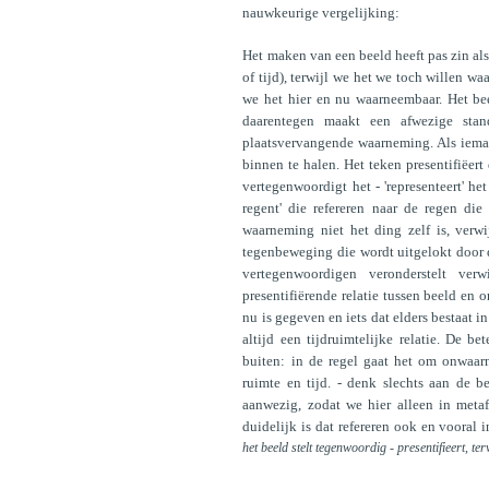
nauwkeurige vergelijking:
Het maken van een beeld heeft pas zin als 
of tijd), terwijl we het we toch willen w
we het hier en nu waarneembaar. Het b
daarentegen maakt een afwezige st
plaatsvervangende waarneming. Als ieman
binnen te halen. Het teken presentifiëert
vertegenwoordigt het - 'representeert' h
regent' die refereren naar de regen di
waarneming niet het ding zelf is, verwij
tegenbeweging die wordt uitgelokt door 
vertegenwoordigen veronderstelt verw
presentifiërende relatie tussen beeld en ori
nu is gegeven en iets dat elders bestaat in
altijd een tijdruimtelijke relatie. De b
buiten: in de regel gaat het om onwaar
ruimte en tijd. - denk slechts aan de be
aanwezig, zodat we hier alleen in metaf
duidelijk is dat refereren ook en vooral
het beeld stelt tegenwoordig - presentifieert, te