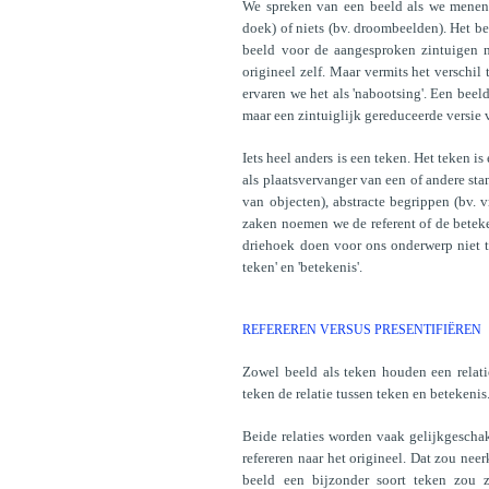
We spreken van een beeld als we menen i
doek) of niets (bv. droombeelden). Het be
beeld voor de aangesproken zintuigen n
origineel zelf. Maar vermits het verschil
ervaren we het als 'nabootsing'. Een beel
maar een zintuiglijk gereduceerde versie 
Iets heel anders is een teken. Het teken i
als plaatsvervanger van een of andere st
van objecten), abstracte begrippen (bv. vr
zaken noemen we de referent of de beteke
driehoek doen voor ons onderwerp niet t
teken' en 'betekenis'.
REFEREREN VERSUS PRESENTIFIËREN
Zowel beeld als teken houden een relatie
teken de relatie tussen teken en betekenis
Beide relaties worden vaak gelijkgeschake
refereren naar het origineel. Dat zou ne
beeld een bijzonder soort teken zou zi