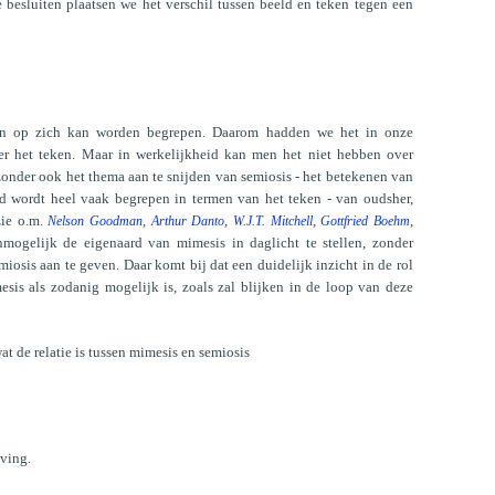
 besluiten plaatsen we het verschil tussen beeld en teken tegen een
zen op zich kan worden begrepen. Daarom hadden we het in onze
ver het teken. Maar in werkelijkheid kan men het niet hebben over
zonder ook het thema aan te snijden van semiosis - het betekenen van
d wordt heel vaak begrepen in termen van het teken - van oudsher,
zie o.m.
,
,
,
,
Nelson Goodman
Arthur Danto
W.J.T. Mitchell
Gottfried Boehm
onmogelijk de eigenaard van mimesis in daglicht te stellen, zonder
miosis aan te geven. Daar komt bij dat een duidelijk inzicht in de rol
sis als zodanig mogelijk is, zoals zal blijken in de loop van deze
 de relatie is tussen mimesis en semiosis
jving.