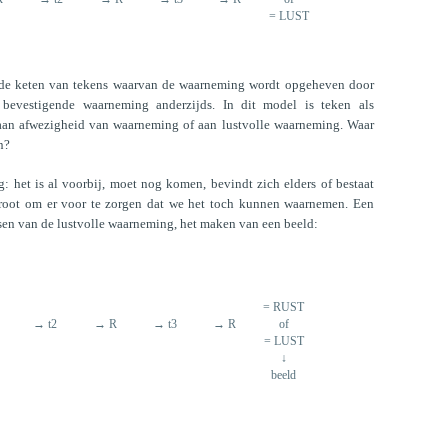
= LUST
n de keten van tekens waarvan de waarneming wordt opgeheven door
lf bevestigende waarneming anderzijds. In dit model is teken als
aan afwezigheid van waarneming of aan lustvolle waarneming. Waar
n?
ig: het is al voorbij, moet nog komen, bevindt zich elders of bestaat
root om er voor te zorgen dat we het toch kunnen waarnemen. Een
sen van de lustvolle waarneming, het maken van een beeld:
= RUST
→ t2
→ R
→ t3
→ R
of
= LUST
↓
beeld