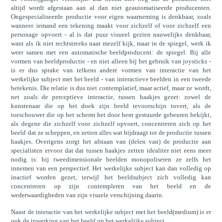
altijd wordt afgestaan aan al dan niet geautomatiseerde producenten.
Ongespecialiseerde productie voor eigen waarneming is denkbaar, zoals
wanneer iemand een tekening maakt voor zichzelf of voor zichzelf een
personage opvoert - al is dat puur visueel gezien nauwelijks denkbaar,
want als ik niet rechtstreeks naar mezelf kijk, maar in de spiegel, werk ik
weer samen met een automatische beeldproducent: de spiegel. Bij alle
vormen van beeldproductie - en niet alleen bij het gebruik van joysticks -
is er dus sprake van telkens andere vormen van interactie van het
werkelijke subject met het beeld - van interactieve beelden in een tweede
betekenis. Die relatie is dus niet contemplatief, maar actief, maar ze wordt,
net zoals de perceptieve interactie, tussen haakjes gezet: zowel de
kunstenaar die op het doek zijn beeld tevoorschijn tovert, als de
toeschouwer die op het scherm het door hem gestuurde gebeuren bekijkt,
als degene die zichzelf voor zichzelf opvoert, concentreren zich op het
beeld dat ze scheppen, en zetten alles wat bijdraagt tot de productie tussen
haakjes. Overigens zorgt het afstaan van (delen van) de productie aan
specialisten ervoor dat dat tussen haakjes zetten idealiter niet eens meer
nodig is: bij tweedimensionale beelden monopoliseren ze zelfs het
innemen van een perspectief. Het werkelijke subject kan dan volledig op
inactief worden gezet, terwijl het beeldsubject zich volledig kan
concentreren op zijn contempleren van het beeld en de
wederwaardigheden van zijn visuele verschijning daarin.
Naast de interactie van het werkelijke subject met het beeld(medium) is er
ook de inwerking van het beeld op het werkelijke subject.