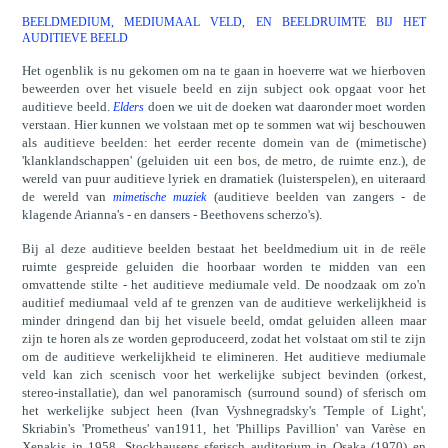
BEELDMEDIUM, MEDIUMAAL VELD, EN BEELDRUIMTE BIJ HET
AUDITIEVE BEELD
Het ogenblik is nu gekomen om na te gaan in hoeverre wat we hierboven
beweerden over het visuele beeld en zijn subject ook opgaat voor het
auditieve beeld.
doen we uit de doeken wat daaronder moet worden
Elders
verstaan. Hier kunnen we volstaan met op te sommen wat wij beschouwen
als auditieve beelden: het eerder recente domein van de (mimetische)
'klanklandschappen' (geluiden uit een bos, de metro, de ruimte enz.), de
wereld van puur auditieve lyriek en dramatiek (luisterspelen), en uiteraard
de wereld van
(auditieve beelden van zangers - de
mimetische muziek
klagende Arianna's - en dansers - Beethovens scherzo's).
Bij al deze auditieve beelden bestaat het beeldmedium uit in de reële
ruimte gespreide geluiden die hoorbaar worden te midden van een
omvattende stilte - het auditieve mediumale veld. De noodzaak om zo'n
auditief mediumaal veld af te grenzen van de auditieve werkelijkheid is
minder dringend dan bij het visuele beeld, omdat geluiden alleen maar
zijn te horen als ze worden geproduceerd, zodat het volstaat om stil te zijn
om de auditieve werkelijkheid te elimineren. Het auditieve mediumale
veld kan zich scenisch voor het werkelijke subject bevinden (orkest,
stereo-installatie), dan wel panoramisch (surround sound) of sferisch om
het werkelijke subject heen (Ivan Vyshnegradsky's 'Temple of Light',
Skriabin's 'Prometheus' van1911, het 'Phillips Pavillion' van Varèse en
Xenakis in 1958, Stockhausens sferisch auditorium in Osaka (1970) en