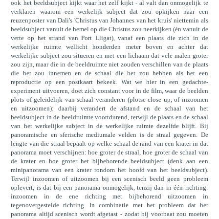
ook het beeldsubject kijkt waar het zelf kijkt - al valt dan onmogelijk te
verklaren waarom een werkelijk subject dat zou opkijken naar een
reuzenposter van Dali's 'Christus van Johannes van het kruis' niettemin als
beeldsubject vanuit de hemel op die Christus zou neerkijken (én vanuit de
verte op het strand van Port Lligat), vanaf een plaats die zich in de
werkelijke ruimte wellicht honderden meter boven en achter dat
werkelijke subject zou situeren en met een lichaam dat vele malen groter
zou zijn, maar die in de beeldruimte niet zouden verschillen van de plaats
die het zou innemen en de schaal die het zou hebben als het een
reproductie op een postkaart bekeek. Wat we hier in een gedachte-
experiment uitvoeren, doet zich constant voor in de film, waar de beelden
plots of geleidelijk van schaal veranderen (plotse close up, of inzoomen
en uitzoomen): daarbij verandert de afstand en de schaal van het
beeldsubject in de beeldruimte voortdurend, terwijl de plaats en de schaal
van het werkelijke subject in de werkelijke ruimte dezelfde blijft. Bij
panoramische en sferische mediumale velden is de straal gegeven. De
lengte van die straal bepaalt op welke schaal de rand van een krater in dat
panorama moet verschijnen: hoe groter de straal, hoe groter de schaal van
de krater en hoe groter het bijbehorende beeldsubject (denk aan een
minipanorama van een krater rondom het hoofd van het beeldsubject).
Terwijl inzoomen of uitzoomen bij een scenisch beeld geen probleem
oplevert, is dat bij een panorama onmogelijk, tenzij dan in één richting:
inzoomen in de ene richting met bijbehorend uitzoomen in
tegenovergestelde richting. In combinatie met het probleem dat het
panorama altijd scenisch wordt afgetast - zodat bij voorbaat zou moeten