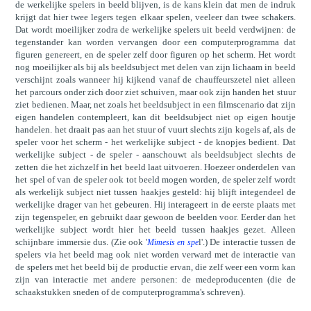
de werkelijke spelers in beeld blijven, is de kans klein dat men de indruk
krijgt dat hier twee legers tegen elkaar spelen, veeleer dan twee schakers.
Dat wordt moeilijker zodra de werkelijke spelers uit beeld verdwijnen: de
tegenstander kan worden vervangen door een computerprogramma dat
figuren genereert, en de speler zelf door figuren op het scherm. Het wordt
nog moeilijker als bij als beeldsubject met delen van zijn lichaam in beeld
verschijnt zoals wanneer hij kijkend vanaf de chauffeurszetel niet alleen
het parcours onder zich door ziet schuiven, maar ook zijn handen het stuur
ziet bedienen. Maar, net zoals het beeldsubject in een filmscenario dat zijn
eigen handelen contempleert, kan dit beeldsubject niet op eigen houtje
handelen. het draait pas aan het stuur of vuurt slechts zijn kogels af, als de
speler voor het scherm - het werkelijke subject - de knopjes bedient. Dat
werkelijke subject - de speler - aanschouwt als beeldsubject slechts de
zetten die het zichzelf in het beeld laat uitvoeren. Hoezeer onderdelen van
het spel of van de speler ook tot beeld mogen worden, de speler zelf wordt
als werkelijk subject niet tussen haakjes gesteld: hij blijft integendeel de
werkelijke drager van het gebeuren. Hij interageert in de eerste plaats met
zijn tegenspeler, en gebruikt daar gewoon de beelden voor. Eerder dan het
werkelijke subject wordt hier het beeld tussen haakjes gezet. Alleen
schijnbare immersie dus. (Zie ook '
l'.) De interactie tussen de
Mimesis en spe
spelers via het beeld mag ook niet worden verward met de interactie van
de spelers met het beeld bij de productie ervan, die zelf weer een vorm kan
zijn van interactie met andere personen: de medeproducenten (die de
schaakstukken sneden of de computerprogramma's schreven).