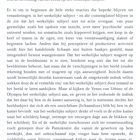
Er is om te beginnen de hele reeks reacties die beperkt blijven tot
veranderingen in het werkelijke subject - en die contemplatief blijven in
de zin dat het werkelijke subject niet tot actie overgaat: van puur
geestelijke zoals het opdoen van inzicht, over meer 'psychische' zoals
ontroerd worden, tot somatische zoals kippenvel krijgen, een krop in de
keel of tranen in de ogen, een kreet van verontwaardiging slaken of
beginnen lachen. Anders dan bij perceptieve of productieve activiteit
wordt hier het handelende lichaam niet buiten haakjes gesteld, maar
integendeel bewust waargenomen. Dat het werkelijke subject reageert op
wat in de beeldruimte is te zien, betekent nog niet dat het tot die
beeldruimte behoort, laat staan dat de verschijningen in het beeld zouden
rekening houden met of reageren op zijn aanwezigheid. Inzicht daarin
wordt bemoeilijkt doordat kunstenaars vaak de omgekeerde indruk willen
wekken door de al vermelde truc om het werkelijke subject door iemand in
het beeld te laten aankijken. Maar al kijken de Venus van Urbino of de
Olympia het werkelijke subject aan, en geven ze het zodoende de indruk
dat het daar bij hen in de kamer aanwezig is, het is niettemin slechts het
beeldsubject dat zich als een onzichtbare (lichaamloze) blik bij hen in de
kamer bevindt: wat het werkelijke subject denkt of voelt in de echte kamer
waar het schilderij hangt, ontsnapt ten eeuwigen dage aan de blikken op
het schilderij. En of de werkelijke toeschouwer zich ter verantwoording
voelt geroepen door de Pantokrator die vanuit de gewelven op hem
neerkijkt, dan wel onbeschaamd zijn vinger haar hem opsteekt, de
goddelijke ogen blijven onverstoord kijken naar de ruimte waar ze,