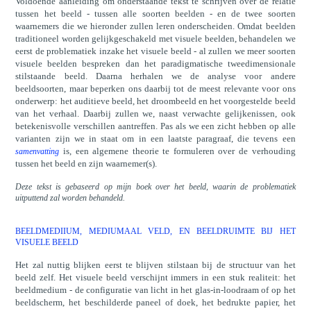
Voldoende aanleiding om onderstaande tekst te schrijven over de relatie
tussen het beeld - tussen alle soorten beelden - en de twee soorten
waarnemers die we hieronder zullen leren onderscheiden. Omdat beelden
traditioneel worden gelijkgeschakeld met visuele beelden, behandelen we
eerst de problematiek inzake het visuele beeld - al zullen we meer soorten
visuele beelden bespreken dan het paradigmatische tweedimensionale
stilstaande beeld. Daarna herhalen we de analyse voor andere
beeldsoorten, maar beperken ons daarbij tot de meest relevante voor ons
onderwerp: het auditieve beeld, het droombeeld en het voorgestelde beeld
van het verhaal. Daarbij zullen we, naast verwachte gelijkenissen, ook
betekenisvolle verschillen aantreffen. Pas als we een zicht hebben op alle
varianten zijn we in staat om in een laatste paragraaf, die tevens een
is, een algemene theorie te formuleren over de verhouding
samenvatting
tussen het beeld en zijn waarnemer(s).
Deze tekst is gebaseerd op mijn boek over het beeld, waarin de problematiek
uitputtend zal worden behandeld.
BEELDMEDIIUM, MEDIUMAAL VELD, EN BEELDRUIMTE BIJ HET
VISUELE BEELD
Het zal nuttig blijken eerst te blijven stilstaan bij de structuur van het
beeld zelf. Het visuele beeld verschijnt immers in een stuk realiteit: het
beeldmedium - de configuratie van licht in het glas-in-loodraam of op het
beeldscherm, het beschilderde paneel of doek, het bedrukte papier, het