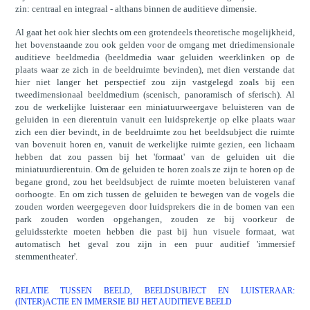
zin: centraal en integraal - althans binnen de auditieve dimensie.
Al gaat het ook hier slechts om een grotendeels theoretische mogelijkheid,
het bovenstaande zou ook gelden voor de omgang met driedimensionale
auditieve beeldmedia (beeldmedia waar geluiden weerklinken op de
plaats waar ze zich in de beeldruimte bevinden), met dien verstande dat
hier niet langer het perspectief zou zijn vastgelegd zoals bij een
tweedimensionaal beeldmedium (scenisch, panoramisch of sferisch). Al
zou de werkelijke luisteraar een miniatuurweergave beluisteren van de
geluiden in een dierentuin vanuit een luidsprekertje op elke plaats waar
zich een dier bevindt, in de beeldruimte zou het beeldsubject die ruimte
van bovenuit horen en, vanuit de werkelijke ruimte gezien, een lichaam
hebben dat zou passen bij het 'formaat' van de geluiden uit die
miniatuurdierentuin. Om de geluiden te horen zoals ze zijn te horen op de
begane grond, zou het beeldsubject de ruimte moeten beluisteren vanaf
oorhoogte. En om zich tussen de geluiden te bewegen van de vogels die
zouden worden weergegeven door luidsprekers die in de bomen van een
park zouden worden opgehangen, zouden ze bij voorkeur de
geluidssterkte moeten hebben die past bij hun visuele formaat, wat
automatisch het geval zou zijn in een puur auditief 'immersief
stemmentheater'.
RELATIE TUSSEN BEELD, BEELDSUBJECT EN LUISTERAAR:
(INTER)ACTIE EN IMMERSIE BIJ HET AUDITIEVE BEELD