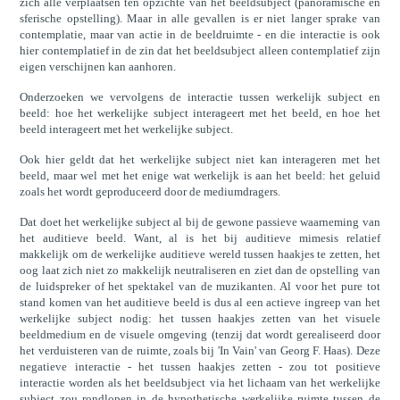
zich alle verplaatsen ten opzichte van het beeldsubject (panoramische en
sferische opstelling). Maar in alle gevallen is er niet langer sprake van
contemplatie, maar van actie in de beeldruimte - en die interactie is ook
hier contemplatief in de zin dat het beeldsubject alleen contemplatief zijn
eigen verschijnen kan aanhoren.
Onderzoeken we vervolgens de interactie tussen werkelijk subject en
beeld: hoe het werkelijke subject interageert met het beeld, en hoe het
beeld interageert met het werkelijke subject.
Ook hier geldt dat het werkelijke subject niet kan interageren met het
beeld, maar wel met het enige wat werkelijk is aan het beeld: het geluid
zoals het wordt geproduceerd door de mediumdragers.
Dat doet het werkelijke subject al bij de gewone passieve waarneming van
het auditieve beeld. Want, al is het bij auditieve mimesis relatief
makkelijk om de werkelijke auditieve wereld tussen haakjes te zetten, het
oog laat zich niet zo makkelijk neutraliseren en ziet dan de opstelling van
de luidspreker of het spektakel van de muzikanten. Al voor het pure tot
stand komen van het auditieve beeld is dus al een actieve ingreep van het
werkelijke subject nodig: het tussen haakjes zetten van het visuele
beeldmedium en de visuele omgeving (tenzij dat wordt gerealiseerd door
het verduisteren van de ruimte, zoals bij 'In Vain' van Georg F. Haas). Deze
negatieve interactie - het tussen haakjes zetten - zou tot positieve
interactie worden als het beeldsubject via het lichaam van het werkelijke
subject zou rondlopen in de hypothetische werkelijke ruimte tussen de