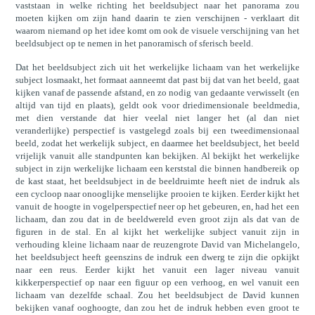
vaststaan in welke richting het beeldsubject naar het panorama zou
moeten kijken om zijn hand daarin te zien verschijnen - verklaart dit
waarom niemand op het idee komt om ook de visuele verschijning van het
beeldsubject op te nemen in het panoramisch of sferisch beeld.
Dat het beeldsubject zich uit het werkelijke lichaam van het werkelijke
subject losmaakt, het formaat aanneemt dat past bij dat van het beeld, gaat
kijken vanaf de passende afstand, en zo nodig van gedaante verwisselt (en
altijd van tijd en plaats), geldt ook voor driedimensionale beeldmedia,
met dien verstande dat hier veelal niet langer het (al dan niet
veranderlijke) perspectief is vastgelegd zoals bij een tweedimensionaal
beeld, zodat het werkelijk subject, en daarmee het beeldsubject, het beeld
vrijelijk vanuit alle standpunten kan bekijken. Al bekijkt het werkelijke
subject in zijn werkelijke lichaam een kerststal die binnen handbereik op
de kast staat, het beeldsubject in de beeldruimte heeft niet de indruk als
een cycloop naar onooglijke menselijke prooien te kijken. Eerder kijkt het
vanuit de hoogte in vogelperspectief neer op het gebeuren, en, had het een
lichaam, dan zou dat in de beeldwereld even groot zijn als dat van de
figuren in de stal. En al kijkt het werkelijke subject vanuit zijn in
verhouding kleine lichaam naar de reuzengrote David van Michelangelo,
het beeldsubject heeft geenszins de indruk een dwerg te zijn die opkijkt
naar een reus. Eerder kijkt het vanuit een lager niveau vanuit
kikkerperspectief op naar een figuur op een verhoog, en wel vanuit een
lichaam van dezelfde schaal. Zou het beeldsubject de David kunnen
bekijken vanaf ooghoogte, dan zou het de indruk hebben even groot te