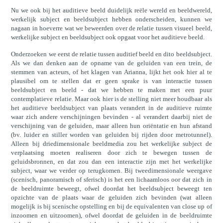
Nu we ook bij het auditieve beeld duidelijk reële wereld en beeldwereld,
werkelijk subject en beeldsubject hebben onderscheiden, kunnen we
nagaan in hoeverre wat we beweerden over de relatie tussen visueel beeld,
werkelijke subject en beeldsubject ook opgaat voor het auditieve beeld.
Onderzoeken we eerst de relatie tussen auditief beeld en dito beeldsubject.
Als we dan denken aan de opname van de geluiden van een trein, de
stemmen van acteurs, of het klagen van Arianna, lijkt het ook hier al te
plausibel om te stellen dat er geen sprake is van interactie tussen
beeldsubject en beeld - dat we hebben te maken met een puur
contemplatieve relatie. Maar ook hier is de stelling niet meer houdbaar als
het auditieve beeldsubject van plaats verandert in de auditieve ruimte
waar zich andere verschijningen bevinden - al verandert daarbij niet de
verschijning van de geluiden, maar alleen hun oriëntatie en hun afstand
(bv. luider en stiller worden van geluiden bij rijden door metrotunnel).
Alleen bij driedimensionale beeldmedia zou het werkelijke subject de
verplaatsing moeten realiseren door zich te bewegen tussen de
geluidsbronnen, en dat zou dan een interactie zijn met het werkelijke
subject, waar we verder op terugkomen. Bij tweedimensionale weergave
(scenisch, panoramisch of sferisch) is het een lichaamloos oor dat zich in
de beeldruimte beweegt, ofwel doordat het beeldsubject beweegt ten
opzichte van de plaats waar de geluiden zich bevinden (wat alleen
mogelijk is bij scenische opstelling en bij de equivalenten van close up of
inzoomen en uitzoomen), ofwel doordat de geluiden in de beeldruimte