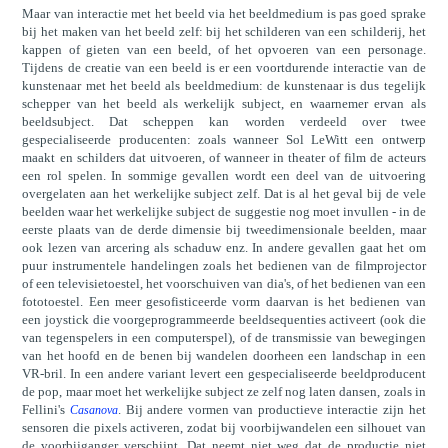
Maar van interactie met het beeld via het beeldmedium is pas goed sprake
bij het maken van het beeld zelf: bij het schilderen van een schilderij, het
kappen of gieten van een beeld, of het opvoeren van een personage.
Tijdens de creatie van een beeld is er een voortdurende interactie van de
kunstenaar met het beeld als beeldmedium: de kunstenaar is dus tegelijk
schepper van het beeld als werkelijk subject, en waarnemer ervan als
beeldsubject. Dat scheppen kan worden verdeeld over twee
gespecialiseerde producenten: zoals wanneer Sol LeWitt een ontwerp
maakt en schilders dat uitvoeren, of wanneer in theater of film de acteurs
een rol spelen. In sommige gevallen wordt een deel van de uitvoering
overgelaten aan het werkelijke subject zelf. Dat is al het geval bij de vele
beelden waar het werkelijke subject de suggestie nog moet invullen - in de
eerste plaats van de derde dimensie bij tweedimensionale beelden, maar
ook lezen van arcering als schaduw enz. In andere gevallen gaat het om
puur instrumentele handelingen zoals het bedienen van de filmprojector
of een televisietoestel, het voorschuiven van dia's, of het bedienen van een
fototoestel. Een meer gesofisticeerde vorm daarvan is het bedienen van
een joystick die voorgeprogrammeerde beeldsequenties activeert (ook die
van tegenspelers in een computerspel), of de transmissie van bewegingen
van het hoofd en de benen bij wandelen doorheen een landschap in een
VR-bril. In een andere variant levert een gespecialiseerde beeldproducent
de pop, maar moet het werkelijke subject ze zelf nog laten dansen, zoals in
Fellini's
. Bij andere vormen van productieve interactie zijn het
Casanova
sensoren die pixels activeren, zodat bij voorbijwandelen een silhouet van
de voorbijganger verschijnt. Dat neemt niet weg dat de productie niet