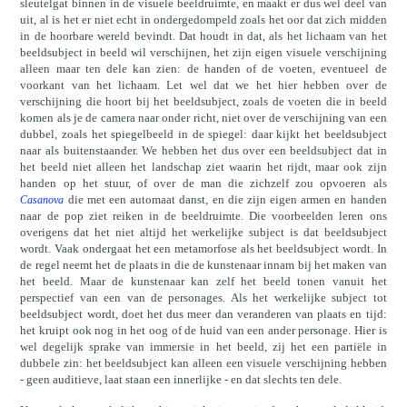
sleutelgat binnen in de visuele beeldruimte, en maakt er dus wel deel van
uit, al is het er niet echt in ondergedompeld zoals het oor dat zich midden
in de hoorbare wereld bevindt. Dat houdt in dat, als het lichaam van het
beeldsubject in beeld wil verschijnen, het zijn eigen visuele verschijning
alleen maar ten dele kan zien: de handen of de voeten, eventueel de
voorkant van het lichaam. Let wel dat we het hier hebben over de
verschijning die hoort bij het beeldsubject, zoals de voeten die in beeld
komen als je de camera naar onder richt, niet over de verschijning van een
dubbel, zoals het spiegelbeeld in de spiegel: daar kijkt het beeldsubject
naar als buitenstaander. We hebben het dus over een beeldsubject dat in
het beeld niet alleen het landschap ziet waarin het rijdt, maar ook zijn
handen op het stuur, of over de man die zichzelf zou opvoeren als
die met een automaat danst, en die zijn eigen armen en handen
Casanova
naar de pop ziet reiken in de beeldruimte. Die voorbeelden leren ons
overigens dat het niet altijd het werkelijke subject is dat beeldsubject
wordt. Vaak ondergaat het een metamorfose als het beeldsubject wordt. In
de regel neemt het de plaats in die de kunstenaar innam bij het maken van
het beeld. Maar de kunstenaar kan zelf het beeld tonen vanuit het
perspectief van een van de personages. Als het werkelijke subject tot
beeldsubject wordt, doet het dus meer dan veranderen van plaats en tijd:
het kruipt ook nog in het oog of de huid van een ander personage. Hier is
wel degelijk sprake van immersie in het beeld, zij het een partiële in
dubbele zin: het beeldsubject kan alleen een visuele verschijning hebben
- geen auditieve, laat staan een innerlijke - en dat slechts ten dele.