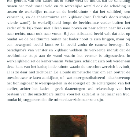
Het gebruik van een kader, nis of scène wekt de indruk dat de scheiding
tussen het mediumaal veld en de werkelijke wereld ook de scheiding is
tussen de werkelijke ruimte en de beeldruimte - dat het schilderij een
venster is, en de theaterruimte een kijkkast (met Diderot's doorzichtige
'vierde wand'). In werkelijkheid loopt de beeldruimte verder buiten het
kader of de kijkdoos: niet alleen naar boven en naar achter, naar links en
naar rechts, maar ook naar voren. Bij een stilstaand beeld valt dat niet op
omdat we de beeldruimte buiten het kader nooit te zien krijgen, maar bij
een bewegend beeld komt ze in beeld zodra de camera beweegt. De
paradigma's van venster en kijkkast wekken de verkeerde indruk dat de
beeldruimte stopt aan de wand waarin het venster is uitgesneden. In
werkelijkheid zet de kamer waarin Velazquez schildert zich ook verder aan
deze kant van het kader, in de ruimte waarin de toeschouwer zich bevindt,
al is ze daar niet zichtbaar. De aloude mimetische truc om een portret de
toeschouwer te laten aankijken, of - wat meer gesofisticeerd - daarbovenop
het koningspaar te weerspiegelen in de spiegel op de achtergrond van het
atelier, achter het kader - geeft daarentegen wel rekenschap van het
bestaan van die onzichtbare ruimte voor het kader, al is het maar een truc,
omdat hij suggereert dat die ruimte daar zichtbaar zou zijn.