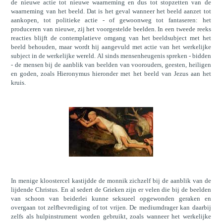
de nieuwe actie tot nieuwe waarneming en dus tot stopzetten van de
waarneming van het beeld. Dat is het geval wanneer het beeld aanzet tot
aankopen, tot politieke actie - of gewoonweg tot fantaseren: het
produceren van nieuwe, zij het voorgestelde beelden. In een tweede reeks
reacties blijft de contemplatieve omgang van het beeldsubject met het
beeld behouden, maar wordt hij aangevuld met actie van het werkelijke
subject in de werkelijke wereld. Al sinds mensenheugenis spreken - bidden
- de mensen bij de aanblik van beelden van voorouders, geesten, heiligen
en goden, zoals Hieronymus hieronder met het beeld van Jezus aan het
kruis.
In menige kloostercel kastijdde de monnik zichzelf bij de aanblik van de
lijdende Christus. En al sedert de Grieken zijn er velen die bij de beelden
van schoon van beiderlei kunne seksueel opgewonden geraken en
overgaan tot zelfbevrediging of tot vrijen. De mediumdrager kan daarbij
zelfs als hulpinstrument worden gebruikt, zoals wanneer het werkelijke