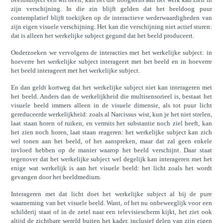
zijn verschijning. In die zin blijft gelden dat het beeldoog puur
contemplatief blijft toekijken op de interactieve wederwaardigheden van
zijn eigen visuele verschijning. Het kan die verschijning niet actief sturen:
dat is alleen het werkelijke subject gegund dat het beeld produceert.
Onderzoeken we vervolgens de interacties met het werkelijke subject: in
hoeverre het werkelijke subject interageert met het beeld en in hoeverre
het beeld interageert met het werkelijke subject.
En dan geldt kortweg dat het werkelijke subject niet kan interageren met
het beeld. Anders dan de werkelijkheid die multisensorieel is, bestaat het
visuele beeld immers alleen in de visuele dimensie, als tot puur licht
gereduceerde werkelijkheid: zoals al Narcissus wist, kun je het niet strelen,
laat staan horen of ruiken, en vermits het substantie noch ziel heeft, kan
het zien noch horen, laat staan reageren: het werkelijke subject kan zich
wel tonen aan het beeld, of het aanspreken, maar dat zal geen enkele
invloed hebben op de manier waarop het beeld verschijnt. Daar staat
tegenover dat het werkelijke subject wel degelijk kan interageren met het
enige wat werkelijk is aan het visuele beeld: het licht zoals het wordt
gevangen door het beeldmedium.
Interageren met dat licht doet het werkelijke subject al bij de pure
waarneming van het visuele beeld. Want, of het nu onbeweeglijk voor een
schilderij staat of in de zetel naar een televisiescherm kijkt, het ziet ook
altijd de zichtbare wereld buiten het kader, inclusief delen van zijn eigen