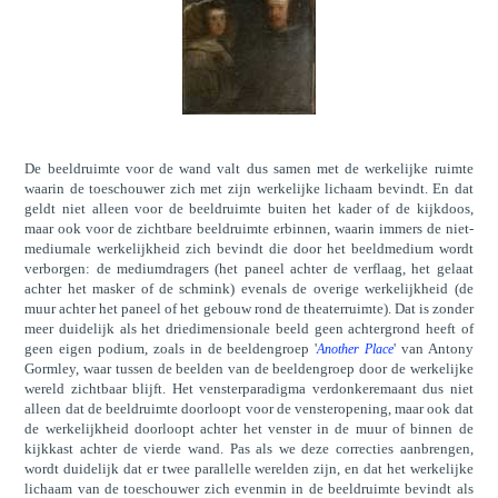
De beeldruimte voor de wand valt dus samen met de werkelijke ruimte
waarin de toeschouwer zich met zijn werkelijke lichaam bevindt. En dat
geldt niet alleen voor de beeldruimte buiten het kader of de kijkdoos,
maar ook voor de zichtbare beeldruimte erbinnen, waarin immers de niet-
mediumale werkelijkheid zich bevindt die door het beeldmedium wordt
verborgen: de mediumdragers (het paneel achter de verflaag, het gelaat
achter het masker of de schmink) evenals de overige werkelijkheid (de
muur achter het paneel of het gebouw rond de theaterruimte). Dat is zonder
meer duidelijk als het driedimensionale beeld geen achtergrond heeft of
geen eigen podium, zoals in de beeldengroep '
' van Antony
Another Place
Gormley, waar tussen de beelden van de beeldengroep door de werkelijke
wereld zichtbaar blijft. Het vensterparadigma verdonkeremaant dus niet
alleen dat de beeldruimte doorloopt voor de vensteropening, maar ook dat
de werkelijkheid doorloopt achter het venster in de muur of binnen de
kijkkast achter de vierde wand. Pas als we deze correcties aanbrengen,
wordt duidelijk dat er twee parallelle werelden zijn, en dat het werkelijke
lichaam van de toeschouwer zich evenmin in de beeldruimte bevindt als