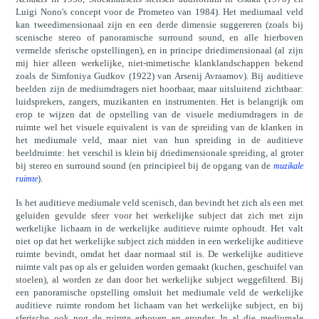
Luigi Nono's concept voor de Prometeo van 1984). Het mediumaal veld
kan tweedimensionaal zijn en een derde dimensie suggereren (zoals bij
scenische stereo of panoramische surround sound, en alle hierboven
vermelde sferische opstellingen), en in principe driedimensionaal (al zijn
mij hier alleen werkelijke, niet-mimetische klanklandschappen bekend
zoals de Simfoniya Gudkov (1922) van Arsenij Avraamov). Bij auditieve
beelden zijn de mediumdragers niet hoorbaar, maar uitsluitend zichtbaar:
luidsprekers, zangers, muzikanten en instrumenten. Het is belangrijk om
erop te wijzen dat de opstelling van de visuele mediumdragers in de
ruimte wel het visuele equivalent is van de spreiding van de klanken in
het mediumale veld, maar niet van hun spreiding in de auditieve
beeldruimte: het verschil is klein bij driedimensionale spreiding, al groter
bij stereo en surround sound (en principieel bij de opgang van de
muzikale
).
ruimte
Is het auditieve mediumale veld scenisch, dan bevindt het zich als een met
geluiden gevulde sfeer voor het werkelijke subject dat zich met zijn
werkelijke lichaam in de werkelijke auditieve ruimte ophoudt. Het valt
niet op dat het werkelijke subject zich midden in een werkelijke auditieve
ruimte bevindt, omdat het daar normaal stil is. De werkelijke auditieve
ruimte valt pas op als er geluiden worden gemaakt (kuchen, geschuifel van
stoelen), al worden ze dan door het werkelijke subject weggefilterd. Bij
een panoramische opstelling omsluit het mediumale veld de werkelijke
auditieve ruimte rondom het lichaam van het werkelijke subject, en bij
sferische ook nog de ruimte erboven en eronder. In al die mediumale