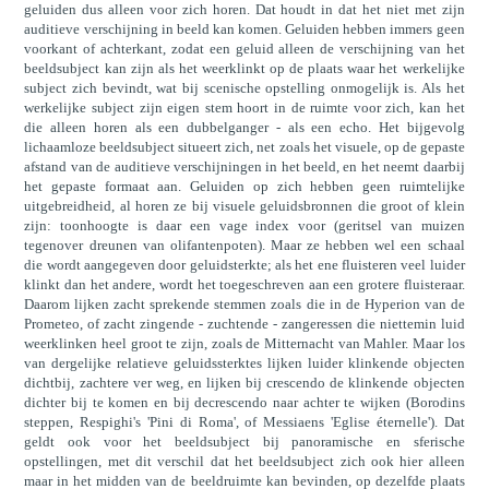
geluiden dus alleen voor zich horen. Dat houdt in dat het niet met zijn
auditieve verschijning in beeld kan komen. Geluiden hebben immers geen
voorkant of achterkant, zodat een geluid alleen de verschijning van het
beeldsubject kan zijn als het weerklinkt op de plaats waar het werkelijke
subject zich bevindt, wat bij scenische opstelling onmogelijk is. Als het
werkelijke subject zijn eigen stem hoort in de ruimte voor zich, kan het
die alleen horen als een dubbelganger - als een echo. Het bijgevolg
lichaamloze beeldsubject situeert zich, net zoals het visuele, op de gepaste
afstand van de auditieve verschijningen in het beeld, en het neemt daarbij
het gepaste formaat aan. Geluiden op zich hebben geen ruimtelijke
uitgebreidheid, al horen ze bij visuele geluidsbronnen die groot of klein
zijn: toonhoogte is daar een vage index voor (geritsel van muizen
tegenover dreunen van olifantenpoten). Maar ze hebben wel een schaal
die wordt aangegeven door geluidsterkte; als het ene fluisteren veel luider
klinkt dan het andere, wordt het toegeschreven aan een grotere fluisteraar.
Daarom lijken zacht sprekende stemmen zoals die in de Hyperion van de
Prometeo, of zacht zingende - zuchtende - zangeressen die niettemin luid
weerklinken heel groot te zijn, zoals de Mitternacht van Mahler. Maar los
van dergelijke relatieve geluidssterktes lijken luider klinkende objecten
dichtbij, zachtere ver weg, en lijken bij crescendo de klinkende objecten
dichter bij te komen en bij decrescendo naar achter te wijken (Borodins
steppen, Respighi's 'Pini di Roma', of Messiaens 'Eglise éternelle'). Dat
geldt ook voor het beeldsubject bij panoramische en sferische
opstellingen, met dit verschil dat het beeldsubject zich ook hier alleen
maar in het midden van de beeldruimte kan bevinden, op dezelfde plaats