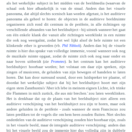
als het werkelijke subject in het midden van de beeldmedia (waarvan de
schaal ook hier afhankelijk is van de straal. Anders dan het visuele
panorama, dat altijd slechts scenisch kan worden afgetast, is het auditieve
panorama als geheel te horen: de objecten in de auditieve beeldruimte
organiseren zich rond dit centrum in de periferie, in alle richtingen op
verschillende afstanden van het beeldsubject - bij uitstek wanneer het gaat
om één enkele klank die vanuit alle richtingen weerklinkt in een ruimte
die ook nog weergalmt, zodat het wel lijkt alsof de hele ruimte tot een
klinkende ether is geworden (vb.
). Anders dan bij de visuele
Phil Niblock
ruimte is hier dus sprake van volledige immersie, vooral wanneer ook nog
de muzikale ruimte opgaat, zodat de ruimte zich ook nog naar onder en
naar boven uitbreidt (zie
). In het centrum kan het auditieve
Prometeo
beeldsubject hoorbaar worden; het volstaat om daar zijn spreken, zijn
zingen of musiceren, de geluiden van zijn bewegen of handelen te laten
horen. Dat kan door surround sound, door een luidspreker ter plaatse, of
doordat het werkelijke subject dat bij het beeldsubject hoort met zijn
eigen stem Zarathustra's 'Aber ich lebe in meinem eignen Lichte, ich trinke
die Flammen in mich zurück, die aus mir brechen.' zou laten weerklinken.
Het is denkbaar dat op de plaats van het beeldsubject niet alleen een
auditieve verschijning van het beeldsubject zou zijn te horen, maar ook
andere geluiden in de periferie - zoals wanneer de stem Franciscus zou
laten prediken tot de vogels die om hem heen zouden fluiten. Niet slechts
onderdelen van de auditieve verschijning zouden hier hoorbaar zijn, zoals
in het visuele beeld, maar de integrale auditieve verschijning: anders dan
bij het visuele beeld zou de immersie hier dus volledig zijn in dubbele