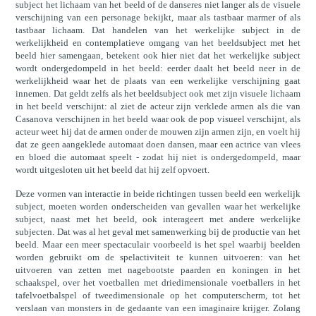
subject het lichaam van het beeld of de danseres niet langer als de visuele
verschijning van een personage bekijkt, maar als tastbaar marmer of als
tastbaar lichaam. Dat handelen van het werkelijke subject in de
werkelijkheid en contemplatieve omgang van het beeldsubject met het
beeld hier samengaan, betekent ook hier niet dat het werkelijke subject
wordt ondergedompeld in het beeld: eerder daalt het beeld neer in de
werkelijkheid waar het de plaats van een werkelijke verschijning gaat
innemen. Dat geldt zelfs als het beeldsubject ook met zijn visuele lichaam
in het beeld verschijnt: al ziet de acteur zijn verklede armen als die van
Casanova verschijnen in het beeld waar ook de pop visueel verschijnt, als
acteur weet hij dat de armen onder de mouwen zijn armen zijn, en voelt hij
dat ze geen aangeklede automaat doen dansen, maar een actrice van vlees
en bloed die automaat speelt - zodat hij niet is ondergedompeld, maar
wordt uitgesloten uit het beeld dat hij zelf opvoert.
Deze vormen van interactie in beide richtingen tussen beeld een werkelijk
subject, moeten worden onderscheiden van gevallen waar het werkelijke
subject, naast met het beeld, ook interageert met andere werkelijke
subjecten. Dat was al het geval met samenwerking bij de productie van het
beeld. Maar een meer spectaculair voorbeeld is het spel waarbij beelden
worden gebruikt om de spelactiviteit te kunnen uitvoeren: van het
uitvoeren van zetten met nagebootste paarden en koningen in het
schaakspel, over het voetballen met driedimensionale voetballers in het
tafelvoetbalspel of tweedimensionale op het computerscherm, tot het
verslaan van monsters in de gedaante van een imaginaire krijger. Zolang