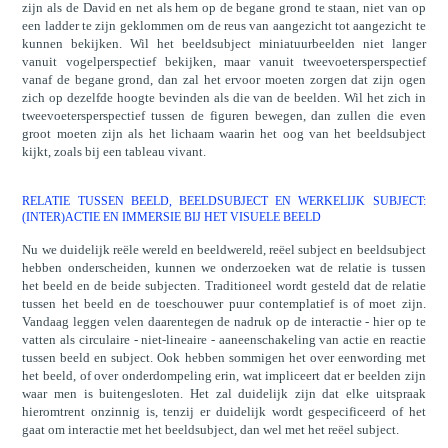
zijn als de David en net als hem op de begane grond te staan, niet van op
een ladder te zijn geklommen om de reus van aangezicht tot aangezicht te
kunnen bekijken. Wil het beeldsubject miniatuurbeelden niet langer
vanuit vogelperspectief bekijken, maar vanuit tweevoetersperspectief
vanaf de begane grond, dan zal het ervoor moeten zorgen dat zijn ogen
zich op dezelfde hoogte bevinden als die van de beelden. Wil het zich in
tweevoetersperspectief tussen de figuren bewegen, dan zullen die even
groot moeten zijn als het lichaam waarin het oog van het beeldsubject
kijkt, zoals bij een tableau vivant.
RELATIE TUSSEN BEELD, BEELDSUBJECT EN WERKELIJK SUBJECT:
(INTER)ACTIE EN IMMERSIE BIJ HET VISUELE BEELD
Nu we duidelijk reële wereld en beeldwereld, reëel subject en beeldsubject
hebben onderscheiden, kunnen we onderzoeken wat de relatie is tussen
het beeld en de beide subjecten. Traditioneel wordt gesteld dat de relatie
tussen het beeld en de toeschouwer puur contemplatief is of moet zijn.
Vandaag leggen velen daarentegen de nadruk op de interactie - hier op te
vatten als circulaire - niet-lineaire - aaneenschakeling van actie en reactie
tussen beeld en subject. Ook hebben sommigen het over eenwording met
het beeld, of over onderdompeling erin, wat impliceert dat er beelden zijn
waar men is buitengesloten. Het zal duidelijk zijn dat elke uitspraak
hieromtrent onzinnig is, tenzij er duidelijk wordt gespecificeerd of het
gaat om interactie met het beeldsubject, dan wel met het reëel subject.