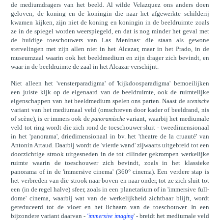
de mediumdragers van het beeld. Al wilde Velazquez ons anders doen
geloven, de koning en de koningin die naar het afgewerkte schilderij
kwamen kijken, zijn niet de koning en koningin in de beeldruimte zoals
ze in de spiegel worden weerspiegeld, en dat is nog minder het geval met
de huidige toeschouwers van Las Meninas: die staan als gewone
stervelingen met zijn allen niet in het Alcazar, maar in het Prado, in de
museumzaal waarin ook het beeldmedium en zijn drager zich bevindt, en
waar in de beeldruimte de zaal in het Alcazar verschijnt.
Niet alleen het 'vensterparadigma' of 'kijkdoosparadigma' bemoeilijken
een juiste kijk op de eigenaard van de beeldruimte, ook de ruimtelijke
eigenschappen van het beeldmedium spelen ons parten. Naast de
scenische
variant van het mediumaal veld (omschreven door kader of beeldrand, nis
of scène), is er immers ook de
variant, waarbij het mediumale
panoramische
veld tot ring wordt die zich rond de toeschouwer sluit - tweedimensionaal
in het 'panorama', driedimensionaal in bv. het 'theatre de la cruauté' van
Antonin Artaud. Daarbij wordt de 'vierde wand' zijwaarts uitgebreid tot een
doorzichtige strook uitgesneden in de tot cilinder gekrompen werkelijke
ruimte waarin de toeschouwer zich bevindt, zoals in het klassieke
panorama of in de 'immersive cinema' (360° cinema). Een verdere stap is
het verbreden van die strook naar boven en naar onder, tot ze zich sluit tot
een (in de regel halve) sfeer, zoals in een planetarium of in 'immersive full-
dome' cinema, waarbij wat van de werkelijkheid zichtbaar blijft, wordt
gereduceerd tot de vloer en het lichaam van de toeschouwer. In een
bijzondere variant daarvan -
' - breidt het mediumale veld
'immersive imaging