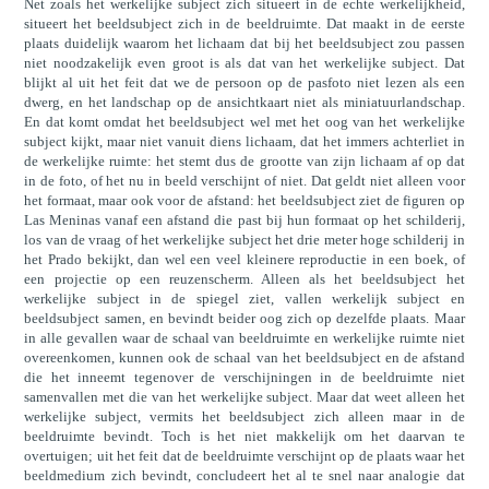
Net zoals het werkelijke subject zich situeert in de echte werkelijkheid,
situeert het beeldsubject zich in de beeldruimte. Dat maakt in de eerste
plaats duidelijk waarom het lichaam dat bij het beeldsubject zou passen
niet noodzakelijk even groot is als dat van het werkelijke subject. Dat
blijkt al uit het feit dat we de persoon op de pasfoto niet lezen als een
dwerg, en het landschap op de ansichtkaart niet als miniatuurlandschap.
En dat komt omdat het beeldsubject wel met het oog van het werkelijke
subject kijkt, maar niet vanuit diens lichaam, dat het immers achterliet in
de werkelijke ruimte: het stemt dus de grootte van zijn lichaam af op dat
in de foto, of het nu in beeld verschijnt of niet. Dat geldt niet alleen voor
het formaat, maar ook voor de afstand: het beeldsubject ziet de figuren op
Las Meninas vanaf een afstand die past bij hun formaat op het schilderij,
los van de vraag of het werkelijke subject het drie meter hoge schilderij in
het Prado bekijkt, dan wel een veel kleinere reproductie in een boek, of
een projectie op een reuzenscherm. Alleen als het beeldsubject het
werkelijke subject in de spiegel ziet, vallen werkelijk subject en
beeldsubject samen, en bevindt beider oog zich op dezelfde plaats. Maar
in alle gevallen waar de schaal van beeldruimte en werkelijke ruimte niet
overeenkomen, kunnen ook de schaal van het beeldsubject en de afstand
die het inneemt tegenover de verschijningen in de beeldruimte niet
samenvallen met die van het werkelijke subject. Maar dat weet alleen het
werkelijke subject, vermits het beeldsubject zich alleen maar in de
beeldruimte bevindt. Toch is het niet makkelijk om het daarvan te
overtuigen; uit het feit dat de beeldruimte verschijnt op de plaats waar het
beeldmedium zich bevindt, concludeert het al te snel naar analogie dat