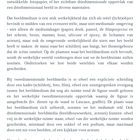
ontwikkelde fotopapier, of het zichtbare driedimensionale oppervlak van
een driedimensionaal beeld in diverse materialen.
Dat beeldmedium is een stuk werkelijkheid dat zich als reëel (licht)object
bevindt te midden van een evenzeer reële, maar niet-mediumale omgeving
- niet alleen de mediumdrager (papier, doek, paneel, de filmprojector en
het scherm; brons, marmer, hout, silicone of epoxy, de lichamen van
acteurs), maar ook de omgevende werkelijkheid die niets met het beeld
heeft te maken: de muur waar het schilderij aan hangt, het theatergebouw
dat de scène omsluit. Op de plaatsen waar het beeldmedium zich bevindt,
wordt de werkelijke wereld verdrongen door wat we de beeldruimte zullen
noemen. Onderzoeken we hoe beide werelden van elkaar worden
gescheiden.
Bij tweedimensionale beeldmedia is er ofwel een expliciete scheiding
door een kader (schilderij, foto, film), ofwel een onuitgesproken overgang
tussen het beeldmedium dat nog als ruimte rond de figuur wordt gelezen
en het werkelijke tweedimensionale oppervlak waarop de figuur is
aangebracht (bv. dieren op de wand in Lascaux, graffiti). De plaats waar
het beeldmedium zich uitbreidt, noemen we het
. Ook
mediumale veld
driedimensionale beeldmedia (beeldhouwwerken, acteurs) kunnen ofwel
vrij in de werkelijke ruimte staan, ofwel van die werkelijke ruimte worden
gescheiden, minimaal door een sokkel of een podium, maar maximaal
door een nis voor beelden, of een kijkkast voor acteurs.