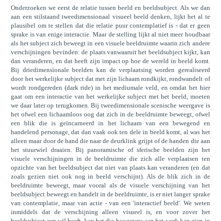
Onderzoeken we eerst de relatie tussen beeld en beeldsubject. Als we dan
aan een stilstaand tweedimensionaal visueel beeld denken, lijkt het al te
plausibel om te stellen dat die relatie puur contemplatief is - dat er geen
sprake is van enige interactie. Maar de stelling lijkt al niet meer houdbaar
als het subject zich beweegt in een visuele beeldruimte waarin zich andere
verschijningen bevinden: de plaats vanwaaruit het beeldsubject kijkt, kan
dan veranderen, en dat heeft zijn impact op hoe de wereld in beeld komt.
Bij driedimensionale beelden kan de verplaatsing worden gerealiseerd
door het werkelijke subject dat met zijn lichaam rondkijkt, rondwandelt of
wordt rondgereden (dark ride) in het mediumale veld, en omdat het hier
gaat om een interactie van het werkelijke subject met het beeld, moeten
we daar later op terugkomen. Bij tweedimensionale scenische weergave is
het ofwel een lichaamloos oog dat zich in de beeldruimte beweegt, ofwel
een blik die is geïncarneerd in het lichaam van een bewegend en
handelend personage, dat dan vaak ook ten dele in beeld komt, al was het
alleen maar door de hand die naar de deurklink grijpt of de handen die aan
het stuurwiel draaien. Bij panoramische of sferische beelden zijn het
visuele verschijningen in de beeldruimte die zich alle verplaatsen ten
opzichte van het beeldsubject dat niet van plaats kan veranderen (en dat
zoals gezien niet ook nog in beeld verschijnt). Als de blik zich in de
beeldruimte beweegt, maar vooral als de visuele verschijning van het
beeldsubject beweegt en handelt in de beeldruimte, is er niet langer sprake
van contemplatie, maar van actie - van een 'interactief beeld'. We weten
inmiddels dat de verschijning alleen visueel is, en voor zover het
beeldsubject een wil heeft, kan het die hoogstens aan het werk kan zien in