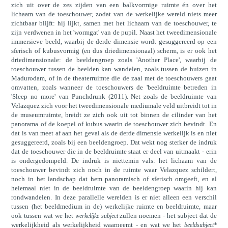
zich uit over de zes zijden van een balkvormige ruimte én over het
lichaam van de toeschouwer, zodat van de werkelijke wereld niets meer
zichtbaar blijft: hij lijkt, samen met het lichaam van de toeschouwer, te
zijn verdwenen in het 'wormgat' van de pupil. Naast het tweedimensionale
immersieve beeld, waarbij de derde dimensie wordt gesuggereerd op een
sferisch of kubusvormig (en dus driedimensionaal) scherm, is er ook het
driedimensionale: de beeldengroep zoals 'Another Place', waarbij de
toeschouwer tussen de beelden kan wandelen, zoals tussen de huizen in
Madurodam, of in de theaterruimte die de zaal met de toeschouwers gaat
omvatten, zoals wanneer de toeschouwers de 'beeldruimte betreden in
'Sleep no more' van Punchdrunk (2011). Net zoals de beeldruimte van
Velazquez zich voor het tweedimensionale mediumale veld uitbreidt tot in
de museumruimte, breidt ze zich ook uit tot binnen de cilinder van het
panorama of de koepel of kubus waarin de toeschouwer zich bevindt. En
dat is van meet af aan het geval als de derde dimensie werkelijk is en niet
gesuggereerd, zoals bij een beeldengroep. Dat wekt nog sterker de indruk
dat de toeschouwer die in de beeldruimte staat er deel van uitmaakt - erin
is ondergedompeld. De indruk is niettemin vals: het lichaam van de
toeschouwer bevindt zich noch in de ruimte waar Velazquez schildert,
noch in het landschap dat hem panoramisch of sferisch omgeeft, en al
helemaal niet in de beeldruimte van de beeldengroep waarin hij kan
rondwandelen. In deze parallelle werelden is er niet alleen een verschil
tussen (het beeldmedium in de) werkelijke ruimte en beeldruimte, maar
ook tussen wat we het
zullen noemen - het subject dat de
werkelijke subject
werkelijkheid als werkelijkheid waarneemt - en wat we het
beeldsubject*