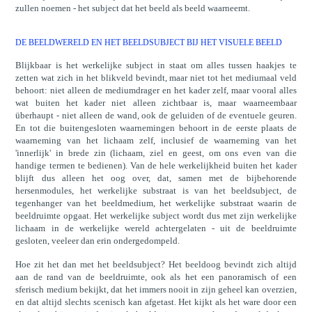
zullen noemen - het subject dat het beeld als beeld waarneemt.
DE BEELDWERELD EN HET BEELDSUBJECT BIJ HET VISUELE BEELD
Blijkbaar is het werkelijke subject in staat om alles tussen haakjes te
zetten wat zich in het blikveld bevindt, maar niet tot het mediumaal veld
behoort: niet alleen de mediumdrager en het kader zelf, maar vooral alles
wat buiten het kader niet alleen zichtbaar is, maar waarneembaar
überhaupt - niet alleen de wand, ook de geluiden of de eventuele geuren.
En tot die buitengesloten waarnemingen behoort in de eerste plaats de
waarneming van het lichaam zelf, inclusief de waarneming van het
'innerlijk' in brede zin (lichaam, ziel en geest, om ons even van die
handige termen te bedienen). Van de hele werkelijkheid buiten het kader
blijft dus alleen het oog over, dat, samen met de bijbehorende
hersenmodules, het werkelijke substraat is van het beeldsubject, de
tegenhanger van het beeldmedium, het werkelijke substraat waarin de
beeldruimte opgaat. Het werkelijke subject wordt dus met zijn werkelijke
lichaam in de werkelijke wereld achtergelaten - uit de beeldruimte
gesloten, veeleer dan erin ondergedompeld.
Hoe zit het dan met het beeldsubject? Het beeldoog bevindt zich altijd
aan de rand van de beeldruimte, ook als het een panoramisch of een
sferisch medium bekijkt, dat het immers nooit in zijn geheel kan overzien,
en dat altijd slechts scenisch kan afgetast. Het kijkt als het ware door een