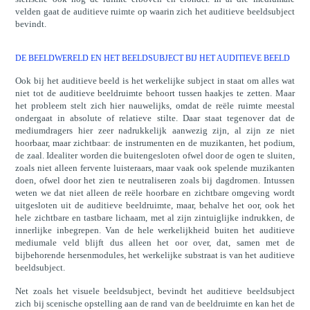
velden gaat de auditieve ruimte op waarin zich het auditieve beeldsubject
bevindt.
DE BEELDWERELD EN HET BEELDSUBJECT BIJ HET AUDITIEVE BEELD
Ook bij het auditieve beeld is het werkelijke subject in staat om alles wat
niet tot de auditieve beeldruimte behoort tussen haakjes te zetten. Maar
het probleem stelt zich hier nauwelijks, omdat de reële ruimte meestal
ondergaat in absolute of relatieve stilte. Daar staat tegenover dat de
mediumdragers hier zeer nadrukkelijk aanwezig zijn, al zijn ze niet
hoorbaar, maar zichtbaar: de instrumenten en de muzikanten, het podium,
de zaal. Idealiter worden die buitengesloten ofwel door de ogen te sluiten,
zoals niet alleen fervente luisteraars, maar vaak ook spelende muzikanten
doen, ofwel door het zien te neutraliseren zoals bij dagdromen. Intussen
weten we dat niet alleen de reële hoorbare en zichtbare omgeving wordt
uitgesloten uit de auditieve beeldruimte, maar, behalve het oor, ook het
hele zichtbare en tastbare lichaam, met al zijn zintuiglijke indrukken, de
innerlijke inbegrepen. Van de hele werkelijkheid buiten het auditieve
mediumale veld blijft dus alleen het oor over, dat, samen met de
bijbehorende hersenmodules, het werkelijke substraat is van het auditieve
beeldsubject.
Net zoals het visuele beeldsubject, bevindt het auditieve beeldsubject
zich bij scenische opstelling aan de rand van de beeldruimte en kan het de