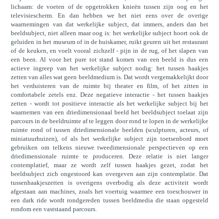
lichaam: de voeten of de opgetrokken knieën tussen zijn oog en het
televisiescherm. En dan hebben we het niet eens over de overige
waarnemingen van dat werkelijke subject, dat immers, anders dan het
beeldsubject, niet alleen maar oog is: het werkelijke subject hoort ook de
geluiden in het museum of in de huiskamer, ruikt geuren uit het restaurant
of de keuken, en voelt vooral zichzelf - pijn in de rug, of het slapen van
een been. Al voor het pure tot stand komen van een beeld is dus een
actieve ingreep van het werkelijke subject nodig: het tussen haakjes
zetten van alles wat geen beeldmedium is. Dat wordt vergemakkelijkt door
het verduisteren van de ruimte bij theater en film, of het zitten in
comfortabele zetels enz. Deze negatieve interactie - het tussen haakjes
zetten - wordt tot positieve interactie als het werkelijke subject bij het
waarnemen van een driedimensionaal beeld het beeldsubject toelaat zijn
parcours in de beeldruimte af te leggen door rond te lopen in de werkelijke
ruimte rond of tussen driedimensionale beelden (sculpturen, acteurs, of
miniatuurhuizen), of als het werkelijke subject zijn toetsenbord moet
gebruiken om telkens nieuwe tweedimensionale perspectieven op een
driedimensionale ruimte te produceren. Deze relatie is niet langer
contemplatief, maar ze wordt zelf tussen haakjes gezet, zodat het
beeldsubject zich ongestoord kan overgeven aan zijn contemplatie. Dat
tussenhaakjeszetten is overigens overbodig als deze activiteit wordt
afgestaan aan machines, zoals het voertuig waarmee een toeschouwer in
een dark ride wordt rondgereden tussen beeldmedia die staan opgesteld
rondom een vaststaand parcours.