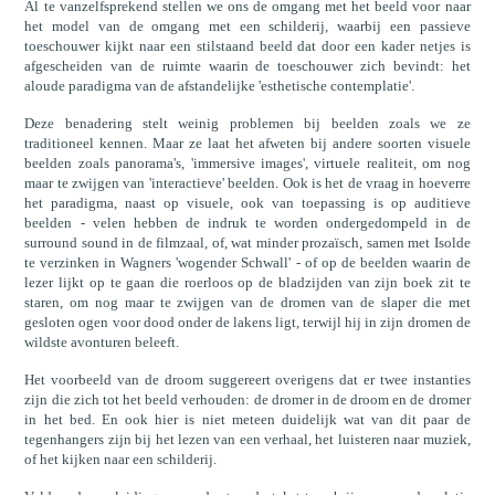
Al te vanzelfsprekend stellen we ons de omgang met het beeld voor naar
het model van de omgang met een schilderij, waarbij een passieve
toeschouwer kijkt naar een stilstaand beeld dat door een kader netjes is
afgescheiden van de ruimte waarin de toeschouwer zich bevindt: het
aloude paradigma van de afstandelijke 'esthetische contemplatie'.
Deze benadering stelt weinig problemen bij beelden zoals we ze
traditioneel kennen. Maar ze laat het afweten bij andere soorten visuele
beelden zoals panorama's, 'immersive images', virtuele realiteit, om nog
maar te zwijgen van 'interactieve' beelden. Ook is het de vraag in hoeverre
het paradigma, naast op visuele, ook van toepassing is op auditieve
beelden - velen hebben de indruk te worden ondergedompeld in de
surround sound in de filmzaal, of, wat minder prozaïsch, samen met Isolde
te verzinken in Wagners 'wogender Schwall' - of op de beelden waarin de
lezer lijkt op te gaan die roerloos op de bladzijden van zijn boek zit te
staren, om nog maar te zwijgen van de dromen van de slaper die met
gesloten ogen voor dood onder de lakens ligt, terwijl hij in zijn dromen de
wildste avonturen beleeft.
Het voorbeeld van de droom suggereert overigens dat er twee instanties
zijn die zich tot het beeld verhouden: de dromer in de droom en de dromer
in het bed. En ook hier is niet meteen duidelijk wat van dit paar de
tegenhangers zijn bij het lezen van een verhaal, het luisteren naar muziek,
of het kijken naar een schilderij.