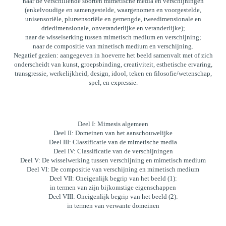
naar de verschillende soorten mimetische media en verschijningen
(enkelvoudige en samengestelde, waargenomen en voorgestelde,
unisensoriële, plursensoriële en gemengde, tweedimensionale en
driedimensionale, onveranderlijke en veranderlijke);
naar de wisselserking tussen mimetisch medium en verschijning;
naar de compositie van minetisch medium en verschijning.
Negatief gezien: aangegeven in hoeverre het beeld samenvalt met of zich
onderscheidt van kunst, groepsbinding, creativiteit, esthetische ervaring,
transgressie, werkelijkheid, design, idool, teken en filosofie/wetenschap,
spel, en expressie.
Deel I: Mimesis algemeen
Deel II: Domeinen van het aanschouwelijke
Deel III: Classificatie van de mimetische media
Deel IV: Classificatie van de verschijningen
Deel V: De wisselwerking tussen verschijning en mimetisch medium
Deel VI: De compositie van verschijning en mimetisch medium
Deel VII: Oneigenlijk begrip van het beeld (1):
in termen van zijn bijkomstige eigenschappen
Deel VIII: Oneigenlijk begrip van het beeld (2):
in termen van verwante domeinen