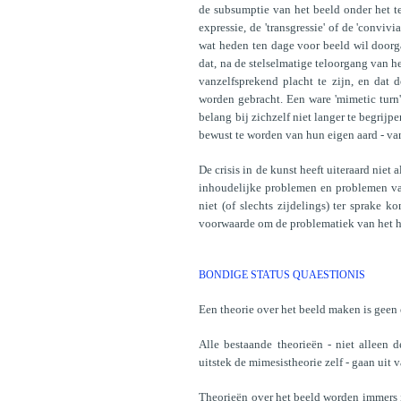
de subsumptie van het beeld onder het tek
expressie, de 'transgressie' of de 'conviv
wat heden ten dage voor beeld wil doorga
dat, na de stelselmatige teloorgang van h
vanzelfsprekend placht te zijn, en dat 
worden gebracht. Een ware 'mimetic turn
belang bij zichzelf niet langer te begrijp
bewust te worden van hun eigen aard - van
De crisis in de kunst heeft uiteraard nie
inhoudelijke problemen en problemen va
niet (of slechts zijdelings) ter sprake
voorwaarde om de problematiek van het h
BONDIGE STATUS QUAESTIONIS
Een theorie over het beeld maken is gee
Alle bestaande theorieën - niet alleen 
uitstek de mimesistheorie zelf - gaan uit 
Theorieën over het beeld worden immers i