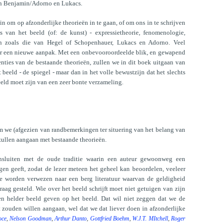
van Benjamin/Adorno en Lukacs.
n om op afzonderlijke theorieën in te gaan, of om ons in te schrijven
es van het beeld (of: de kunst) - expressietheorie, fenomenologie,
eën zoals die van Hegel of Schopenhauer, Lukacs en Adorno. Veel
 voor een nieuwe aanpak. Met een onbevooroordeelde blik, en gewapend
enties van de bestaande theorieën, zullen we in dit boek uitgaan van
beeld - de spiegel - maar dan in het volle bewustzijn dat het slechts
eeld moet zijn van een zeer bonte verzameling.
om we (afgezien van randbemerkingen ter situering van het belang van
e zullen aangaan met bestaande theorieën.
nsluiten met de oude traditie waarin een auteur gewoonweg een
gen geeft, zodat de lezer meteen het geheel kan beoordelen, veeleer
e worden verwezen naar een berg literatuur waarvan de geldigheid
aag gesteld. Wie over het beeld schrijft moet niet getuigen van zijn
 een helder beeld geven op het beeld. Dat wil niet zeggen dat we de
t zouden willen aangaan, wel dat we dat liever doen in afzonderlijke
,
,
,
,
,
oce
Nelson Goodman
Arthur Danto
Gottfried Boehm
W.J.T. MItchell
Roger