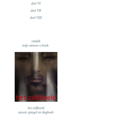
deel VI
deel VII
deel VIII
ontdek
mijn nieuwe e-boek:
het zelfbeeld
tussen spiegel en dagboek