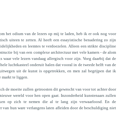
 om het odium van de lezers op mij te laden, heb ik er ook nog voor
sch uiteen te zetten. Al heeft een essayistische benadering zo zijn
idelijkheden en leemtes te verdoezelen. Alleen een strikte discipline
structie bij van een complexe architectuur met vele kamers - de alom
ts waar vele lezers vandaag allergisch voor zijn. Voeg daarbij dat de
 hele luchtkasteel onderuit halen dat vooral in de tweede helft van de
 uitwegen uit de kunst is opgetrokken, en men zal begrijpen dat ik
 markt te liggen.
ch de moeite zullen getroosten dit gewrocht van voor tot achter door
 nieuwe wereld voor hen open gaat. Inzonderheid kunstenaars zullen
ken op zich te nemen die al te lang zijn verwaarloosd. En de
er van hun ware verlangens laten afleiden door de beschuldiging niet