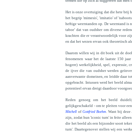
termen die op zich al suggereert dat men o
Het is onze overtuiging dat die hete brij 
het begrip 'mimesis', 'imitatio' of 'naboo
heftige weerstanden op. De weerstand is n
taboe' dat van oudsher om diverse reden
krachten die er verantwoordelijk voor zij
en dat het wezen ervan ook theoretisch a
Daarom willen wij in dit boek uit de doek
fenomenen waar het de laatste 150 jaar 
hogere) werkelijkheid, spel, expressie, cre
de ijver die van oudsher werden geïnve
aanverwante domeinen, en leidde daar tot 
opgebracht. Intussen werd het beeld alma
potentieel ervan dreigt daardoor voorgoe
Reden genoeg om het beeld duideli
gelijkgeschakeld - om te pleiten voor een
of
. Want bij deze 
Mitchell
Gottfried Boehm
zijn, zodat hun 'iconic turn' in feite al
die het beeld als een bijzonder soort tek
turn'. Daartegenover stellen wij een werke