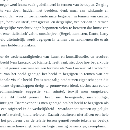
roeger werd kunst vaak gedefinieerd in termen van beroepen. Ze ging
niets van doen hadden met beelden: denk maar aan wiskunde en
t beeld dan weer in toenemende mate begrepen in termen van creatie,
jn', 'convivialiteit', 'transgressie' en dergelijke, veeleer dan in termen
r dergelijke verschuivingen begonnen velen te beweren dat kunst een
et 'essentialistisch' valt te omschrijven (Hegel, marxisten, Danto, Larry
eeld uiteindelijk wordt begrepen in termen van fenomenen die er als
ts mee hebben te maken.
oor de wederwaardigheden van kunst en kunstfilosofie, en resoluut
 beeld (van Lascaux tot Richter), heeft vaak niet door hoe beperkt die
 uit het gemak waarmee we een formule als 'Van Lascaux tot Richter' in
ci van het beeld geneigd het beeld te begrijpen in termen van het
sionale visuele beeld. Dat is rampzalig omdat men eigenschappen die
lgemene eigenschappen dreigt te promoveren (denk slechts aan eerder
edimensionale suggestie van ruimte), terwijl men omgekeerd
 die dit beeld gemeen heeft met bewegende, meervoudige,
zintuigen. Daarbovenop is men geneigd om het beeld te begrijpen als
 een origineel in de werkelijkheid - waardoor het meteen op gelijke
 zo'n werkelijkheid refereert. Daaruit resulteren niet alleen een hele
 het probleem van de relatie tussen gemotiveerde tekens en beeld),
ussen aanschouwelijk beeld en begripsmatig bewustzijn, exemplarisch