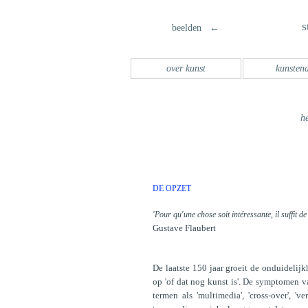
s
beelden ←
over kunst
kunsten
h
DE OPZET
'Pour qu'une chose soit intéressante, il suffit d
Gustave Flaubert
De laatste 150 jaar groeit de onduidelijk
op 'of dat nog kunst is'. De symptomen v
termen als 'multimedia', 'cross-over', '