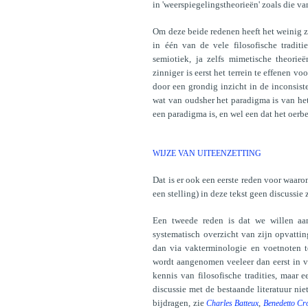
in 'weerspiegelingstheorieën' zoals die 
Om deze beide redenen heeft het weinig zi
in één van de vele filosofische traditi
semiotiek, ja zelfs mimetische theori
zinniger is eerst het terrein te effenen
door een grondig inzicht in de inconsist
wat van oudsher het paradigma is van het 
een paradigma is, en wel een dat het oerb
WIJZE VAN UITEENZETTING
Dat is er ook een eerste reden voor waar
een stelling) in deze tekst geen discussi
Een tweede reden is dat we willen aa
systematisch overzicht van zijn opvattin
dan via vakterminologie en voetnoten t
wordt aangenomen veeleer dan eerst in vr
kennis van filosofische tradities, maar
discussie met de bestaande literatuur nie
bijdragen, zie
,
Charles Batteux
Benedetto Cr