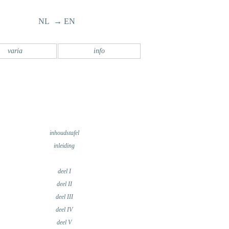
NL → EN
varia
info
inhoudstafel
inleiding
deel I
deel II
deel III
deel IV
deel V