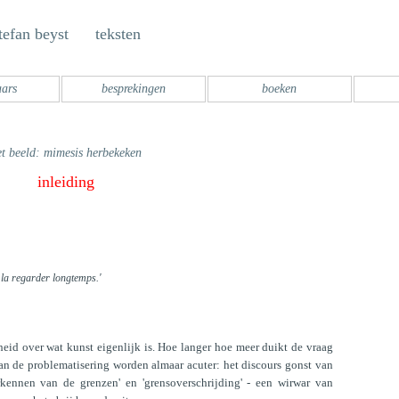
tefan beyst teksten
aars
besprekingen
boeken
et beeld: mimesis herbekeken
inleiding
e la regarder longtemps.'
heid over wat kunst eigenlijk is. Hoe langer hoe meer duikt de vraag
an de problematisering worden almaar acuter: het discours gonst van
verkennen van de grenzen' en 'grensoverschrijding' - een wirwar van