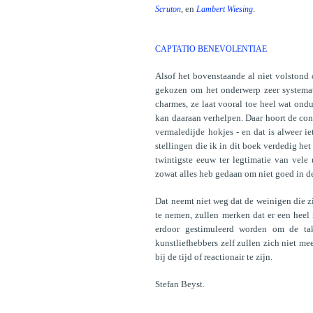
, en
.
Scruton
Lambert Wiesing
CAPTATIO BENEVOLENTIAE
Alsof het bovenstaande al niet volstond
gekozen om het onderwerp zeer systemati
charmes, ze laat vooral toe heel wat ondu
kan daaraan verhelpen. Daar hoort de con
vermaledijde hokjes - en dat is alweer ie
stellingen die ik in dit boek verdedig het
twintigste eeuw ter legtimatie van vele
zowat alles heb gedaan om niet goed in de
Dat neemt niet weg dat de weinigen die zi
te nemen, zullen merken dat er een heel
erdoor gestimuleerd worden om de ta
kunstliefhebbers zelf zullen zich niet me
bij de tijd of reactionair te zijn.
Stefan Beyst.