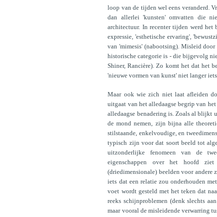
loop van de tijden wel eens veranderd. V
dan allerlei 'kunsten' omvatten die 
architectuur. In recenter tijden werd he
expressie, 'esthetische ervaring', 'bewustzi
van 'mimesis' (nabootsing). Misleid doo
historische categorie is - die bijgevolg ni
Shiner, Rancière). Zo komt het dat het b
'nieuwe vormen van kunst' niet langer ie
Maar ook wie zich niet laat afleiden d
uitgaat van het alledaagse begrip van het
alledaagse benadering is. Zoals al blijkt
de mond nemen, zijn bijna alle theoreti
stilstaande, enkelvoudige, en tweedimen
typisch zijn voor dat soort beeld tot a
uitzonderlijke fenomeen van de twe
eigenschappen over het hoofd ziet
(driedimensionale) beelden voor andere 
iets dat een relatie zou onderhouden met
voet wordt gesteld met het teken dat naar
reeks schijnproblemen (denk slechts aan
maar vooral de misleidende verwarring t