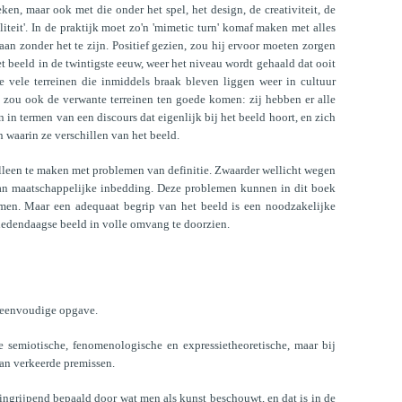
en, maar ook met die onder het spel, het design, de creativiteit, de
ialiteit'. In de praktijk moet zo'n 'mimetic turn' komaf maken met alles
an zonder het te zijn. Positief gezien, zou hij ervoor moeten zorgen
et beeld in de twintigste eeuw, weer het niveau wordt gehaald dat ooit
de vele terreinen die inmiddels braak bleven liggen weer in cultuur
' zou ook de verwante terreinen ten goede komen: zij hebben er alle
en in termen van een discours dat eigenlijk bij het beeld hoort, en zich
 waarin ze verschillen van het beeld.
t alleen te maken met problemen van definitie. Zwaarder wellicht wegen
n maatschappelijke inbedding. Deze problemen kunnen in dit boek
 komen. Maar een adequaat begrip van het beeld is een noodzakelijke
edendaagse beeld in volle omvang te doorzien.
n eenvoudige opgave.
de semiotische, fenomenologische en expressietheoretische, maar bij
van verkeerde premissen.
ngrijpend bepaald door wat men als kunst beschouwt, en dat is in de