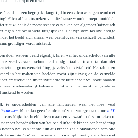
m een hete brij heen draait.
het 'beeld' is - een begrip dat lange tijd in één adem werd genoemd met
tsing'. Allen al het uitspreken van die laatste woorden roept inmiddels
iet nieuw: het is de meest recente versie van een algemeen 'mimetisch
en tegen het beeld werd uitgesproken. Het zijn deze beeldvijandige
n dat het beeld zich almaar weer centrifugaal van zichzelf verwijdert,
lmaar grondiger wordt miskend.
en doen wat een beeld eigenlijk is, en wat het onderscheidt van alle
mee werd verward: schoonheid, design, taal en teken, (al dan niet
ativiteit, grensoverschrijding, ja zelfs ''convivialiteit'. Het talent en
steerd in het maken van beelden zocht zijn uitweg op de vermelde
een creativiteit en inventiviteit die ze uit zichzelf wel nooit hadden
ar meer stiefmoederlijk behandeld. Dat is jammer, want het grandioze
d miskend te worden.
jk te onderscheiden van alle fenomenen waar het mee werd
 '
'. Maar dan geen 'iconic turn' zoals voorgestaan door
iconic turn
W.J.T.
auteurs blijkt het beeld alleen maar een verwaarloosd soort teken te
leen maar een benadrukken van het beeld inhoudt binnen een benadering
en beschouwt - een 'iconic' turn dus binnen een alomvattende 'semiotic
lijke '
', een die eens en voor altijd breekt, niet alleen met
mimetic turn