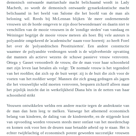
demonisch ontwaarde matriarchale macht belichaamd wordt in Lady
Macbeth, zo wordt de demonisch ontwaarde gynaekokratische macht
belichaamd in het beeld van Salome die het hoofd van de man als
beloning wil. Reeds bij McLennan blijken 'de meer ondernemende
vrouwen uit de horde omgeven te zijn door bewonderaars' en daarin niet te
verschillen van de mooie vrouwen in de 'zondige steden' van vandaag en
Weininger begrijpt de mooie vrouw meteen als hoer. Bij vele auteurs is
polyandrie omgekeerd de 'academische' naam voor hoererij: zo heeft Forel
het over de 'polyandrischen Prostituierten'. Een andere constructie
waarmee de polyandrie verdrongen wordt is de wijdverbreide opvatting
dat mannen als actieve wezens de schuwe passieve vrouw veroveren.
Ortega y Gasset veroordeelt de vrouw, die de man voor haar schoonheid
met zijn leven laat betalen als volgt: 'De normale vrouw is het tegendeel
van het roofdier, dat zich op de buit werpt: zij is de buit die zich voor de
voeten van het roofdier werpt'. Mannen die zich graag gedragen als jagers
die het vrouwelijke wild moeten veroveren, besparen zichzelf alleen maar
het pijnlijk inzicht dat in werkelijkheid Diana hén in de netten van haar
schoonheid strikt
Vrouwen ontwikkelen weldra een andere reactie tegen de androkratie van
de man dan hem leeg te melken. Vanwege het afnemend economisch
belang van kinderen, de daling van de kindersterfte, en de stijgende kost
van opvoeding worden vrouwen steeds meer ontlast van het moederschap
en komen ook voor hen de deuren naar betaalde arbeid op te staan. Het is
echter twijfelachtig of economisch potent geworden succesrijke vrouwen