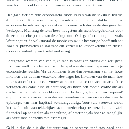
haar leven in stukken verkoopt aan stukken van een stuk man .
Het gaat hier om drie economische modaliteiten van de seksuele relatie,
die niet met elkaar verward mogen worden onder het mom dat het alle drie
economische relaties zijn en dat de vrouwen zich dus in de drie gevallen
'verkopen'. Men mag de term 'hoer' hoogstens als metafoor gebruiken voor
de economische positie van de echtgenote. Ook gaat het niet op om zoals
Weininger en de volksmond de mooie vrouw uit het vorige hoofdstuk tot
'hoer' te promoveren en daarmee elk verschil te verdonkeremanen tussen
spontane verleiding en koele berekening.
Echtgenote worden van een rijke man is voor een vrouw die zelf geen
inkomen heeft zoals tot voor kort de regel was de meest begerenswaardige
economische positie. Via de kinderen is ze dan levenslang van het hoge
inkomen van de man verzekerd. Hoe lager het inkomen van de man, hoe
interessanter het voor een vrouw wordt om niet te trouwen, maar zich te
verkopen als concubine of beter nog als hoer: een mooie vrouw die als
exclusieve concubine slechts één man bedient, gebruikt haar 'kapitaal'
onproduktiever dan een hoer die met meerdere mannen vrijt en daarmee de
opbrengst van haar 'kapitaal' vermenigvuldigt. Voor vele vrouwen wordt
het zodoende aantrekkelijker aan moederschap te verzaken en zich
financieel op te werken als concubine, of beter nog als hoer zo mogelijke
als courtisane of exclusieve 'escort girl'.
Geld is dus de olie die het vuur van de perverse trend pas goed doet