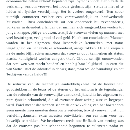
economische bekwaamheid' bepalend zijn. Symons vindt hierin zelfs de
verklaring waarom vrouwen het mooie geslacht zijn: status is niet af te
leiden uit fysieke verschijning. Het is veeleer omgekeerd: 'Een sober
uiterlijk connoteert veeleer een verantwoordelijk en hardwerkende
huisvader . Buss concludeerde uit een onderzoek bij zevenendertig
volkeren in driendertig landen dat mannen zich aangetrokken voelen tot
jonge, knappe, pittige vrouwen, terwijl de vrouwen vielen op mannen met
veel bezittingen, veel grond of veel geld. Hutchison concludeert: 'Mannen
worden in het algemeen door lichamelijke kenmerken, met name
jeugdigheid en lichamelijke schoonheid, aangetrokken. De ene enquête
na de ander blijft echter aantonen dat vrouwen door kenmerken als status,
macht, kundigheid worden aangetrokken'. Giroud schrijft onomwonden
dat 'vrouwen van macht houden' en hoe bij haar lelijkheid - in casu die
van Sartre - niet de 'adoratie' in de weg staat, maar wel de 'aanraking' en het
'bedrijven van de liefde'!!!
De reductie van de mannelijke aantrekkelijkheid tot de hoeveelheid
goudstukken in de beurs of de sterren op het uniform is de tegenhanger
van de reductie van de vrouwelijke aantrekkelijkheid in het algemeen tot
pure fysieke schoonheid, die al evenzeer door weinig auteurs begrepen
werd. Forel meent dat mannen sedert de ontwikkeling van het hoerendom
geen moeite meer moesten doen om te verleiden, terwijl vrouwen juist hun
verleidingskunsten extra moesten ontwikkelen om een man voor het
huwelijk te strikken. We beschreven reeds hoe Briffault van mening was
dat de vrouwen pas hun schoonheid begonnen te cultiveren nadat ze