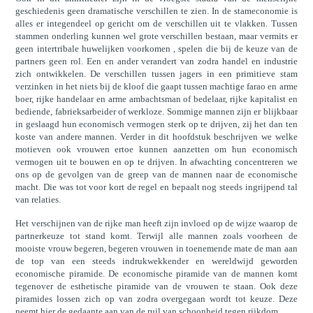
geschiedenis geen dramatische verschillen te zien. In de stameconomie is
alles er integendeel op gericht om de verschillen uit te vlakken. Tussen
stammen onderling kunnen wel grote verschillen bestaan, maar vermits er
geen intertribale huwelijken voorkomen , spelen die bij de keuze van de
partners geen rol. Een en ander verandert van zodra handel en industrie
zich ontwikkelen. De verschillen tussen jagers in een primitieve stam
verzinken in het niets bij de kloof die gaapt tussen machtige farao en arme
boer, rijke handelaar en arme ambachtsman of bedelaar, rijke kapitalist en
bediende, fabrieksarbeider of werkloze. Sommige mannen zijn er blijkbaar
in geslaagd hun economisch vermogen sterk op te drijven, zij het dan ten
koste van andere mannen. Verder in dit hoofdstuk beschrijven we welke
motieven ook vrouwen ertoe kunnen aanzetten om hun economisch
vermogen uit te bouwen en op te drijven. In afwachting concentreren we
ons op de gevolgen van de greep van de mannen naar de economische
macht. Die was tot voor kort de regel en bepaalt nog steeds ingrijpend tal
van relaties.
Het verschijnen van de rijke man heeft zijn invloed op de wijze waarop de
partnerkeuze tot stand komt. Terwijl alle mannen zoals voorheen de
mooiste vrouw begeren, begeren vrouwen in toenemende mate de man aan
de top van een steeds indrukwekkender en wereldwijd geworden
economische piramide. De economische piramide van de mannen komt
tegenover de esthetische piramide van de vrouwen te staan. Ook deze
piramides lossen zich op van zodra overgegaan wordt tot keuze. Deze
neemt hier de gedaante aan van de ruil van schoonheid tegen rijkdom.