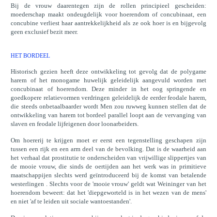
Bij de vrouw daarentegen zijn de rollen principieel gescheiden:
moederschap maakt ondeugdelijk voor hoerendom of concubinaat, een
concubine verliest haar aantrekkelijkheid als ze ook hoer is en bijgevolg
geen exclusief bezit meer.
HET BORDEEL
Historisch gezien heeft deze ontwikkeling tot gevolg dat de polygame
harem of het monogame huwelijk geleidelijk aangevuld worden met
concubinaat of hoerendom. Deze minder in het oog springende en
goedkopere relatievormen verdringen geleidelijk de eerder feodale harem,
die steeds onbetaalbaarder wordt Men zou ruwweg kunnen stellen dat de
ontwikkeling van harem tot bordeel parallel loopt aan de vervanging van
slaven en feodale lijfeigenen door loonarbeiders.
Om hoererij te krijgen moet er eerst een tegenstelling geschapen zijn
tussen een rijk en een arm deel van de bevolking. Dat is de waarheid aan
het verhaal dat prostitutie te onderscheiden van vrijwillige slippertjes van
de mooie vrouw, die sinds de oertijden aan het werk was in primitieve
maatschappijen slechts werd geïntroduceerd bij de komst van betalende
westerlingen . Slechts voor de 'mooie vrouw' geldt wat Weininger van het
hoerendom beweert: dat het 'diepgeworteld is in het wezen van de mens'
en niet 'af te leiden uit sociale wantoestanden'.