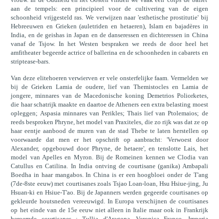
aan de tempels: een principieel voor de cultivering van de eigen
schoonheid vrijgesteld ras. We verwijzen naar 'esthetische prostitutie' bij
Hebreeuwen en Grieken (auletriden en hetaeren), Islam en bajadères in
India, en de geishas in Japan en de danseressen en dichteressen in China
vanaf de Tsjow. In het Westen bespraken we reeds de door heel het
amfitheater begeerde actrice of ballerina en de schoonheden in cabarets en
striptease-bars.
Van deze elitehoeren verwierven er vele onsterfelijke faam. Vermelden we
bij de Grieken Lamia de oudere, lief van Themistocles en Lamia de
jongere, minnares van de Macedonische koning Demetrios Poliorketes,
die haar schatrijk maakte en daartoe de Atheners een extra belasting moest
opleggen; Aspasia minnares van Perikles; Thais lief van Ptolemaios; de
reeds besproken Phryne, het model van Praxiteles, die zo rijk was dat ze op
haar eentje aanbood de muren van de stad Thebe te laten herstellen op
voorwaarde dat men er het opschrift op aanbracht: 'Verwoest door
Alexander, opgebouwd door Phryne, de hetaere', en tenslotte Lais, het
model van Apelles en Myron. Bij de Romeinen kennen we Clodia van
Catullus en Catilina. In India ontving de courtisane (ganika) Ambapali
Boedha in haar mangabos. In China is er een hoogbloei onder de T'ang
(7de-8ste eeuw) met courtisanes zoals Tsjao Loan-loan, Hsu Hsiue-jing, Ju
Hsuan-ki en Hsiue-T'ao. Bij de Japanners werden gegeerde courtisanes op
gekleurde houtsneden vereeuwigd. In Europa verschijnen de courtisanes
op het einde van de 15e eeuw niet alleen in Italie maar ook in Frankrijk
beroemde courtisanes : Tullia d'Aragona, Veronica Franco, Imperia