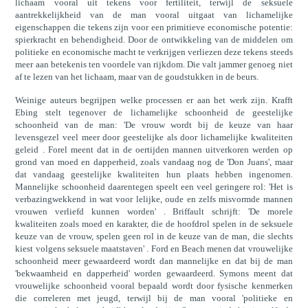
lichaam vooral uit tekens voor fertiliteit, terwijl de seksuele
aantrekkelijkheid van de man vooral uitgaat van lichamelijke
eigenschappen die tekens zijn voor een primitieve economische potentie:
spierkracht en behendigheid. Door de ontwikkeling van de middelen om
politieke en economische macht te verkrijgen verliezen deze tekens steeds
meer aan betekenis ten voordele van rijkdom. Die valt jammer genoeg niet
af te lezen van het lichaam, maar van de goudstukken in de beurs.
Weinige auteurs begrijpen welke processen er aan het werk zijn. Krafft
Ebing stelt tegenover de lichamelijke schoonheid de geestelijke
schoonheid van de man: 'De vrouw wordt bij de keuze van haar
levensgezel veel meer door geestelijke als door lichamelijke kwaliteiten
geleid . Forel meent dat in de oertijden mannen uitverkoren werden op
grond van moed en dapperheid, zoals vandaag nog de 'Don Juans', maar
dat vandaag geestelijke kwaliteiten hun plaats hebben ingenomen.
Mannelijke schoonheid daarentegen speelt een veel geringere rol: 'Het is
verbazingwekkend in wat voor lelijke, oude en zelfs misvormde mannen
vrouwen verliefd kunnen worden' . Briffault schrijft: 'De morele
kwaliteiten zoals moed en karakter, die de hoofdrol spelen in de seksuele
keuze van de vrouw, spelen geen rol in de keuze van de man, die slechts
kiest volgens seksuele maatstaven' . Ford en Beach menen dat vrouwelijke
schoonheid meer gewaardeerd wordt dan mannelijke en dat bij de man
'bekwaamheid en dapperheid' worden gewaardeerd. Symons meent dat
vrouwelijke schoonheid vooral bepaald wordt door fysische kenmerken
die correleren met jeugd, terwijl bij de man vooral 'politieke en