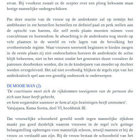
ervan. Bij voorkeur zwaait ze de scepter over een ploeg bekwame maar
horige mannelijke ondergeschikten.
Pas deze reactie van de vrouw op de androkratie zal op termijn het
amfitheater in ere herstellen herstellen en definief paal en perk stellen aan
de optocht van harems, die zelf reeds plaats moesten ruimen voor
concubinaat en hoerendom. In afwachting is de androkratie nog steeds op
vele plaatsen in de wereld en vele lagen van de bevolking het
overheersende regime. Waar vrouwen weerwerk beginnen te bieden mogen
in de eerste plaats zij niet onderschatten hoezeer de androkratie de scène
blijft beheersen, niet in het minst omdat het generaties duurt vooraleer de
patronen doorbroken worden, die in de kinderjaren van moeder op dochter
worden overgeleverd. Het zal niet overbodig blijken de regels zijn van het
androkratisch spel aan een grondig onderzoek te onderwerpen.
DE MOOIE MAN (2).
'De courtisane moet zich de rijkdommen toeeigenen van de persoon die
zich aan haar heeft gehecht,
en hem wegzenden wanneer ze hem al zijn bezittingen heeft ontnomen'.
Vatsjajana, Kama Soetra, deel VI, hoofdstuk III.
Dat vrouwelijke schoonheid geruild wordt tegen mannelijke rijkdom
maakt pas goed duidelijk waarom vrouwen in de regel zo'n geringe
belangstelling opbrengen voor mannelijk schoon, terwijl mannen er bij de
vrouw zo verslaafd aan zijn. Bij de vrouw bestaat de schoonheid van het