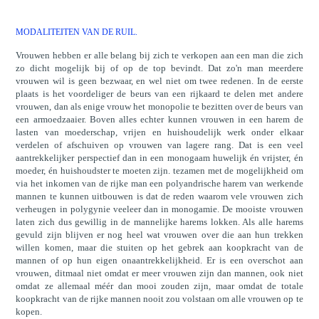
MODALITEITEN VAN DE RUIL.
Vrouwen hebben er alle belang bij zich te verkopen aan een man die zich
zo dicht mogelijk bij of op de top bevindt. Dat zo'n man meerdere
vrouwen wil is geen bezwaar, en wel niet om twee redenen. In de eerste
plaats is het voordeliger de beurs van een rijkaard te delen met andere
vrouwen, dan als enige vrouw het monopolie te bezitten over de beurs van
een armoedzaaier. Boven alles echter kunnen vrouwen in een harem de
lasten van moederschap, vrijen en huishoudelijk werk onder elkaar
verdelen of afschuiven op vrouwen van lagere rang. Dat is een veel
aantrekkelijker perspectief dan in een monogaam huwelijk én vrijster, én
moeder, én huishoudster te moeten zijn. tezamen met de mogelijkheid om
via het inkomen van de rijke man een polyandrische harem van werkende
mannen te kunnen uitbouwen is dat de reden waarom vele vrouwen zich
verheugen in polygynie veeleer dan in monogamie. De mooiste vrouwen
laten zich dus gewillig in de mannelijke harems lokken. Als alle harems
gevuld zijn blijven er nog heel wat vrouwen over die aan hun trekken
willen komen, maar die stuiten op het gebrek aan koopkracht van de
mannen of op hun eigen onaantrekkelijkheid. Er is een overschot aan
vrouwen, ditmaal niet omdat er meer vrouwen zijn dan mannen, ook niet
omdat ze allemaal méér dan mooi zouden zijn, maar omdat de totale
koopkracht van de rijke mannen nooit zou volstaan om alle vrouwen op te
kopen.