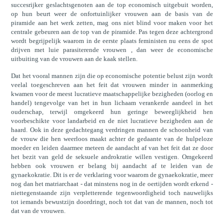
succesrijker geslachtsgenoten aan de top economisch uitgebuit worden,
op hun beurt weer de onfortuinlijker vrouwen aan de basis van de
piramide aan het werk zetten, mag ons niet blind voor maken voor het
centrale gebeuren aan de top van de piramide. Pas tegen deze achtergrond
wordt begrijpelijk waarom in de eerste plaats feministen nu eens de spot
drijven met luie parasiterende vrouwen , dan weer de economische
uitbuiting van de vrouwen aan de kaak stellen.
Dat het vooral mannen zijn die op economische potentie belust zijn wordt
veelal toegeschreven aan het feit dat vrouwen minder in aanmerking
kwamen voor de meest lucratieve maatschappelijke bezigheden (oorlog en
handel) tengevolge van het in hun lichaam verankerde aandeel in het
ouderschap, terwijl omgekeerd hun geringe beweeglijkheid hen
voorbeschikte voor landarbeid en de niet lucratieve bezigheden aan de
haard. Ook in deze gedachtegang verdringen mannen de schoonheid van
de vrouw die hen weerloos maakt achter de gedaante van de hulpeloze
moeder en leiden daarmee meteen de aandacht af van het feit dat ze door
het bezit van geld de seksuele androkratie willen vestigen. Omgekeerd
hebben ook vrouwen er belang bij aandacht af te leiden van de
gynaekokratie. Dit is er de verklaring voor waarom de gynaekokratie, meer
nog dan het matriarchaat - dat minstens nog in de oertijden wordt erkend -
niettegenstaande zijn verpletterende tegenwoordigheid toch nauwelijks
tot iemands bewustzijn doordringt, noch tot dat van de mannen, noch tot
dat van de vrouwen.