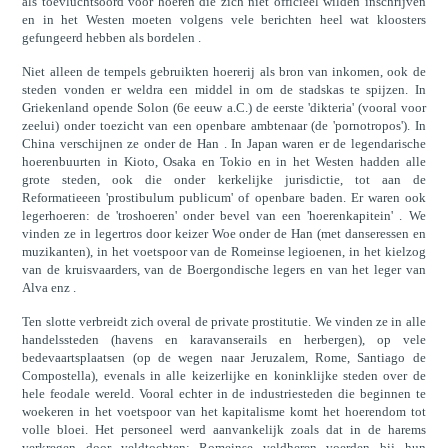
als toevluchtsoord voor hoeren die zich niet officieel wilden inschrijven
en in het Westen moeten volgens vele berichten heel wat kloosters
gefungeerd hebben als bordelen .
Niet alleen de tempels gebruikten hoererij als bron van inkomen, ook de
steden vonden er weldra een middel in om de stadskas te spijzen. In
Griekenland opende Solon (6e eeuw a.C.) de eerste 'dikteria' (vooral voor
zeelui) onder toezicht van een openbare ambtenaar (de 'pornotropos'). In
China verschijnen ze onder de Han . In Japan waren er de legendarische
hoerenbuurten in Kioto, Osaka en Tokio en in het Westen hadden alle
grote steden, ook die onder kerkelijke jurisdictie, tot aan de
Reformatieeen 'prostibulum publicum' of openbare baden. Er waren ook
legerhoeren: de 'troshoeren' onder bevel van een 'hoerenkapitein' . We
vinden ze in legertros door keizer Woe onder de Han (met danseressen en
muzikanten), in het voetspoor van de Romeinse legioenen, in het kielzog
van de kruisvaarders, van de Boergondische legers en van het leger van
Alva enz .
Ten slotte verbreidt zich overal de private prostitutie. We vinden ze in alle
handelssteden (havens en karavanserails en herbergen), op vele
bedevaartsplaatsen (op de wegen naar Jeruzalem, Rome, Santiago de
Compostella), evenals in alle keizerlijke en koninklijke steden over de
hele feodale wereld. Vooral echter in de industriesteden die beginnen te
woekeren in het voetspoor van het kapitalisme komt het hoerendom tot
volle bloei. Het personeel werd aanvankelijk zoals dat in de harems
verkregen door veldtochten: Romeinse veldheren voerden bij hun