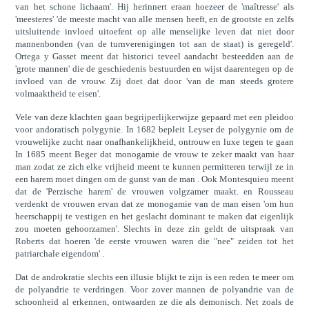
van het schone lichaam'. Hij herinnert eraan hoezeer de 'maîtresse' als
'meesteres' 'de meeste macht van alle mensen heeft, en de grootste en zelfs
uitsluitende invloed uitoefent op alle menselijke leven dat niet door
mannenbonden (van de turnverenigingen tot aan de staat) is geregeld'.
Ortega y Gasset meent dat historici teveel aandacht besteedden aan de
'grote mannen' die de geschiedenis bestuurden en wijst daarentegen op de
invloed van de vrouw. Zij doet dat door 'van de man steeds grotere
volmaaktheid te eisen'.
Vele van deze klachten gaan begrijperlijkerwijze gepaard met een pleidoo
voor andoratisch polygynie. In 1682 bepleit Leyser de polygynie om de
vrouwelijke zucht naar onafhankelijkheid, ontrouw en luxe tegen te gaan
In 1685 meent Beger dat monogamie de vrouw te zeker maakt van haar
man zodat ze zich elke vrijheid meent te kunnen permitteren terwijl ze in
een harem moet dingen om de gunst van de man . Ook Montesquieu meent
dat de 'Perzische harem' de vrouwen volgzamer maakt. en Rousseau
verdenkt de vrouwen ervan dat ze monogamie van de man eisen 'om hun
heerschappij te vestigen en het geslacht dominant te maken dat eigenlijk
zou moeten gehoorzamen'. Slechts in deze zin geldt de uitspraak van
Roberts dat hoeren 'de eerste vrouwen waren die "nee" zeiden tot het
patriarchale eigendom' .
Dat de androkratie slechts een illusie blijkt te zijn is een reden te meer om
de polyandrie te verdringen. Voor zover mannen de polyandrie van de
schoonheid al erkennen, ontwaarden ze die als demonisch. Net zoals de