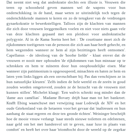
Dat neemt niet weg dat androkratie slechts een illusie is. Vrouwen die
teren op schoonheid geven mannen wel de wapens voor hun
onderschikking in de hand, maar weten ze uiteindelijk toch tegen de
onderschikkende mannen te keren en zo de terugkeer van de verdrongen
gynaekokratie te bewerkstelligen. Talloos zijn de klachten van mannen
die zich door vrouwen leeggemolken voelen en niet voor niets gaan vele
van deze klachten gepaard met een pleidooi voor androkratische
polygynie. Al in de Kama Soetra heet het : 'De courtisane moet zich de
rijkdommen toeëigenen van de persoon die zich aan haar heeft gehecht, en
hem wegzenden wanneer ze hem al zijn bezittingen heeft ontnomen'.
Capellanus - de ideoloog van de 'hoofse liefde' - klaat erover dat de
vrouwen er nooit mee ophouden 'de rijkdommen van hun minnaar op te
schrokken en hem te ruïneren door hun onophoudelijke eisen. Mar
wanneer zijn patrimonium is opgesoupeerd, minachten en haten ze hem en
laten yem links liggen als een onvruchtbare bij. Pas dan verschijnen ze in
hun natuurlijke kleuren'. 'Zelfs indien de hele wereld en de zeeën in goud
zouden worden omgetoverd, zouden ze de hezucht van de vrouwen niet
kunnen stillen'. Michelet klaagt: 'Een walvis schrokt nog minder dan de
'dame aux camélias' . Madame Bovary drijft haar man tot het bankroet.
Krafft Ebing waarschuwt met verwijzing naar Lodewijk de XIV en het
oude Griekenland van de hetaeren voor het gevaar dat 'maîtressen en hun
aanhang de staat regeren en deze ten gronde richten'. Weininger beschrijft
hoe de mooie vrouw verlangt 'naar steeds nieuwe toiletten en edelstenen,
naar geld om het met handenvol uit te geven, naar luxe in plaats van
comfort' en heeft het over haar 'triomftocht door de wereld op de zegekar