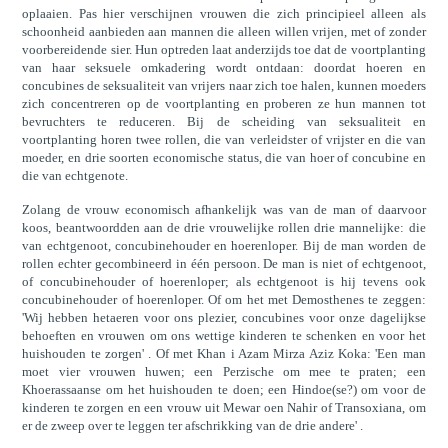
oplaaien. Pas hier verschijnen vrouwen die zich principieel alleen als
schoonheid aanbieden aan mannen die alleen willen vrijen, met of zonder
voorbereidende sier. Hun optreden laat anderzijds toe dat de voortplanting
van haar seksuele omkadering wordt ontdaan: doordat hoeren en
concubines de seksualiteit van vrijers naar zich toe halen, kunnen moeders
zich concentreren op de voortplanting en proberen ze hun mannen tot
bevruchters te reduceren. Bij de scheiding van seksualiteit en
voortplanting horen twee rollen, die van verleidster of vrijster en die van
moeder, en drie soorten economische status, die van hoer of concubine en
die van echtgenote.
Zolang de vrouw economisch afhankelijk was van de man of daarvoor
koos, beantwoordden aan de drie vrouwelijke rollen drie mannelijke: die
van echtgenoot, concubinehouder en hoerenloper. Bij de man worden de
rollen echter gecombineerd in één persoon. De man is niet of echtgenoot,
of concubinehouder of hoerenloper; als echtgenoot is hij tevens ook
concubinehouder of hoerenloper. Of om het met Demosthenes te zeggen:
'Wij hebben hetaeren voor ons plezier, concubines voor onze dagelijkse
behoeften en vrouwen om ons wettige kinderen te schenken en voor het
huishouden te zorgen' . Of met Khan i Azam Mirza Aziz Koka: 'Een man
moet vier vrouwen huwen; een Perzische om mee te praten; een
Khoerassaanse om het huishouden te doen; een Hindoe(se?) om voor de
kinderen te zorgen en een vrouw uit Mewar oen Nahir of Transoxiana, om
er de zweep over te leggen ter afschrikking van de drie andere' .