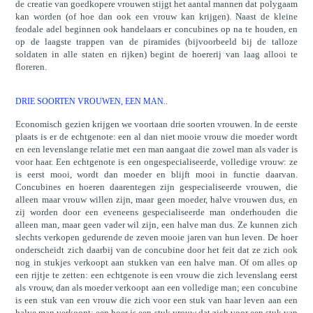
de creatie van goedkopere vrouwen stijgt het aantal mannen dat polygaam
kan worden (of hoe dan ook een vrouw kan krijgen). Naast de kleine
feodale adel beginnen ook handelaars er concubines op na te houden, en
op de laagste trappen van de piramides (bijvoorbeeld bij de talloze
soldaten in alle staten en rijken) begint de hoererij van laag allooi te
floreren.
DRIE SOORTEN VROUWEN, EEN MAN..
Economisch gezien krijgen we voortaan drie soorten vrouwen. In de eerste
plaats is er de echtgenote: een al dan niet mooie vrouw die moeder wordt
en een levenslange relatie met een man aangaat die zowel man als vader is
voor haar. Een echtgenote is een ongespecialiseerde, volledige vrouw: ze
is eerst mooi, wordt dan moeder en blijft mooi in functie daarvan.
Concubines en hoeren daarentegen zijn gespecialiseerde vrouwen, die
alleen maar vrouw willen zijn, maar geen moeder, halve vrouwen dus, en
zij worden door een eveneens gespecialiseerde man onderhouden die
alleen man, maar geen vader wil zijn, een halve man dus. Ze kunnen zich
slechts verkopen gedurende de zeven mooie jaren van hun leven. De hoer
onderscheidt zich daarbij van de concubine door het feit dat ze zich ook
nog in stukjes verkoopt aan stukken van een halve man. Of om alles op
een rijtje te zetten: een echtgenote is een vrouw die zich levenslang eerst
als vrouw, dan als moeder verkoopt aan een volledige man; een concubine
is een stuk van een vrouw die zich voor een stuk van haar leven aan een
halve man verkoopt; een hoer is een stuk vrouw dat zich voor een stuk van