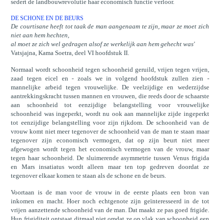
sedert de landbouwrevolutie haar economisch functie verloor.
DE SCHONE EN DE BEURS
De courtisane heeft tot taak de man aangenaam te zijn, maar ze moet zich
niet aan hem hechten,
al moet ze zich wel gedragen alsof ze werkelijk aan hem gehecht was'
Vatsjajna, Kama Soetra, deel VI hoofdstuk II.
Normaal wordt schoonheid tegen schoonheid geruild, vrijen tegen vrijen,
zaad tegen eicel en - zoals we in volgend hoofdstuk zullen zien -
mannelijke arbeid tegen vrouwelijke. De veelzijdige en wederzijdse
aantrekkingskracht tussen mannen en vrouwen, die reeds door de schaarste
aan schoonheid tot eenzijdige belangstelling voor vrouwelijke
schoonheid was ingeperkt, wordt nu ook aan mannelijke zijde ingeperkt
tot eenzijdige belangstelling voor zijn rijkdom. De schoonheid van de
vrouw komt niet meer tegenover de schoonheid van de man te staan maar
tegenover zijn economisch vermogen, dat op zijn beurt niet meer
afgewogen wordt tegen het economisch vermogen van de vrouw, maar
tegen haar schoonheid. De sluimerende asymmetrie tussen Venus frigida
en Mars insatiatus wordt alleen maar ten top gedreven doordat ze
tegenover elkaar komen te staan als de schone en de beurs.
Voortaan is de man voor de vrouw in de eerste plaats een bron van
inkomen en macht. Hoer noch echtgenote zijn geïnteresseerd in de tot
vrijen aanzettende schoonheid van de man. Dat maakt ze pas goed frigide.
Hun frigiditeit ontstaat ditmaal niet omdat ze op vlak van schoonheid een