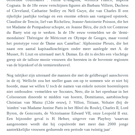
Cognata. In de 18e eeuw verschijnen figuren als Barbara Villiers, Duchess
of Cleveland, Catharine Sedley en Nell Gwyn, die van Charles II een
rijkelijke jaarlijke toelage en een enorme erfenis aan vastgoed opstreek;
Claudine de Tencin, lief van Richelieu; Jeanne-Antoinette Poisson, die het
tot Madame de Pompadour schopte, en Jeanne Bécu, die zich tot Comtesse
du Barry wist op te werken. In de 19e eeuw vermelden we de 'demi-
mondaines' Théroigne de Méricourt en Olympe de Gouges, maar vooral
het prototype voor de 'Dame aux Camélias': Alphonsine Plessis, die het
naast een aantal kapitaalkrachtigen onder meer aanlegde met A. de
Musset, Fr. Liszt en uiteraard met A. Dumas. En dit is slechts een vluchtige
greep uit de talloze mooie vrouwen die heersten in de bovenste regionen
van de bijenkorf of de termietenheuvel.
Nog talrijker zijn uiteraard die mannen die met de geldbeugel aanschoven
in de rij. Wellicht zou het sneller gaan om op te sommen wie er niet bij
hoorde, maar we willen U toch de namen van enkele notoire hoerenlopers
niet onthouden: vermelden we Socrates, Nero, die in het openbaar in het
Colsosseum dineerde te midden van hoeren, Domitianus, aartsbisschop
Christian van Mainz (12de eeuw), J. Villon, Titiaan, Voltaire (bij de
'nimfen' van Madame Justine Paris in het Hôtel du Roule), Charles II, Lord
Byron, de Goncourts, de Victoriaanse Edward VII, onze Leopold II enz.
Een bijzonder geval is H. Hefner, uitgever van Playboy 'waarvan
aangenomen wordt dat hij copuleerde met meer dan 2000 jonge
aantrekkelijke vrouwen gedurende een periode van twintig jaar' .