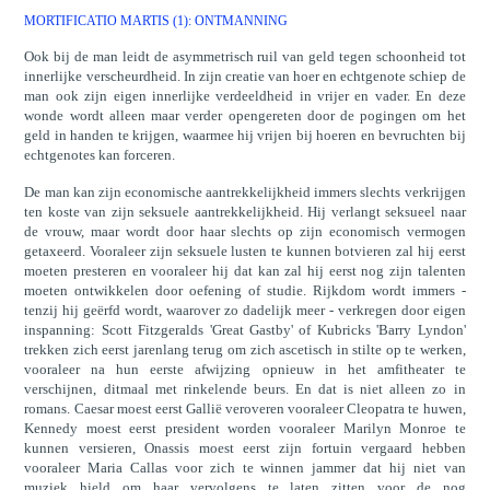
MORTIFICATIO MARTIS (1): ONTMANNING
Ook bij de man leidt de asymmetrisch ruil van geld tegen schoonheid tot
innerlijke verscheurdheid. In zijn creatie van hoer en echtgenote schiep de
man ook zijn eigen innerlijke verdeeldheid in vrijer en vader. En deze
wonde wordt alleen maar verder opengereten door de pogingen om het
geld in handen te krijgen, waarmee hij vrijen bij hoeren en bevruchten bij
echtgenotes kan forceren.
De man kan zijn economische aantrekkelijkheid immers slechts verkrijgen
ten koste van zijn seksuele aantrekkelijkheid. Hij verlangt seksueel naar
de vrouw, maar wordt door haar slechts op zijn economisch vermogen
getaxeerd. Vooraleer zijn seksuele lusten te kunnen botvieren zal hij eerst
moeten presteren en vooraleer hij dat kan zal hij eerst nog zijn talenten
moeten ontwikkelen door oefening of studie. Rijkdom wordt immers -
tenzij hij geërfd wordt, waarover zo dadelijk meer - verkregen door eigen
inspanning: Scott Fitzgeralds 'Great Gastby' of Kubricks 'Barry Lyndon'
trekken zich eerst jarenlang terug om zich ascetisch in stilte op te werken,
vooraleer na hun eerste afwijzing opnieuw in het amfitheater te
verschijnen, ditmaal met rinkelende beurs. En dat is niet alleen zo in
romans. Caesar moest eerst Gallië veroveren vooraleer Cleopatra te huwen,
Kennedy moest eerst president worden vooraleer Marilyn Monroe te
kunnen versieren, Onassis moest eerst zijn fortuin vergaard hebben
vooraleer Maria Callas voor zich te winnen jammer dat hij niet van
muziek hield om haar vervolgens te laten zitten voor de nog