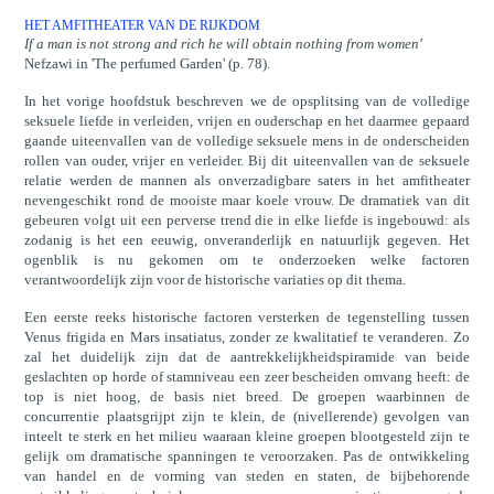
HET AMFITHEATER VAN DE RIJKDOM
If a man is not strong and rich he will obtain nothing from women'
Nefzawi in 'The perfumed Garden' (p. 78).
In het vorige hoofdstuk beschreven we de opsplitsing van de volledige
seksuele liefde in verleiden, vrijen en ouderschap en het daarmee gepaard
gaande uiteenvallen van de volledige seksuele mens in de onderscheiden
rollen van ouder, vrijer en verleider. Bij dit uiteenvallen van de seksuele
relatie werden de mannen als onverzadigbare saters in het amfitheater
nevengeschikt rond de mooiste maar koele vrouw. De dramatiek van dit
gebeuren volgt uit een perverse trend die in elke liefde is ingebouwd: als
zodanig is het een eeuwig, onveranderlijk en natuurlijk gegeven. Het
ogenblik is nu gekomen om te onderzoeken welke factoren
verantwoordelijk zijn voor de historische variaties op dit thema.
Een eerste reeks historische factoren versterken de tegenstelling tussen
Venus frigida en Mars insatiatus, zonder ze kwalitatief te veranderen. Zo
zal het duidelijk zijn dat de aantrekkelijkheidspiramide van beide
geslachten op horde of stamniveau een zeer bescheiden omvang heeft: de
top is niet hoog, de basis niet breed. De groepen waarbinnen de
concurrentie plaatsgrijpt zijn te klein, de (nivellerende) gevolgen van
inteelt te sterk en het milieu waaraan kleine groepen blootgesteld zijn te
gelijk om dramatische spanningen te veroorzaken. Pas de ontwikkeling
van handel en de vorming van steden en staten, de bijbehorende