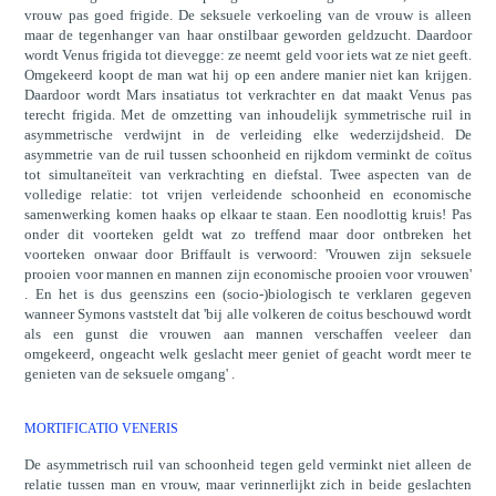
vrouw pas goed frigide. De seksuele verkoeling van de vrouw is alleen
maar de tegenhanger van haar onstilbaar geworden geldzucht. Daardoor
wordt Venus frigida tot dievegge: ze neemt geld voor iets wat ze niet geeft.
Omgekeerd koopt de man wat hij op een andere manier niet kan krijgen.
Daardoor wordt Mars insatiatus tot verkrachter en dat maakt Venus pas
terecht frigida. Met de omzetting van inhoudelijk symmetrische ruil in
asymmetrische verdwijnt in de verleiding elke wederzijdsheid. De
asymmetrie van de ruil tussen schoonheid en rijkdom verminkt de coïtus
tot simultaneïteit van verkrachting en diefstal. Twee aspecten van de
volledige relatie: tot vrijen verleidende schoonheid en economische
samenwerking komen haaks op elkaar te staan. Een noodlottig kruis! Pas
onder dit voorteken geldt wat zo treffend maar door ontbreken het
voorteken onwaar door Briffault is verwoord: 'Vrouwen zijn seksuele
prooien voor mannen en mannen zijn economische prooien voor vrouwen'
. En het is dus geenszins een (socio-)biologisch te verklaren gegeven
wanneer Symons vaststelt dat 'bij alle volkeren de coitus beschouwd wordt
als een gunst die vrouwen aan mannen verschaffen veeleer dan
omgekeerd, ongeacht welk geslacht meer geniet of geacht wordt meer te
genieten van de seksuele omgang' .
MORTIFICATIO VENERIS
De asymmetrisch ruil van schoonheid tegen geld verminkt niet alleen de
relatie tussen man en vrouw, maar verinnerlijkt zich in beide geslachten