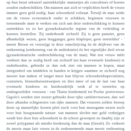
op hun beurt seksueel aantrekkelijke mannetjes als concubines of hoeren
zouden onderschikken. Om mannen aan zich te verplichten heeft de vrouw
immers geen geld nodig: haar schoonheid volstaat. Terwijl de man werkt
om de vrouw economisch onder te schikken, beginnen vrouwen in
toenemende mate te werken om zich aan deze onderschikking te kunnen
onttrekken en zo het gynaekokratische regime van de verleiding te
kunnen herstellen. 'Zij onderhoudt zichzelf. Zij is geen parasiet, geen
afhankelijk wezen, geen leegganger, geen klaploper, geen troeteldier' - '
meent Brown en verzwijgt in deze omschrijving én de drijfveer van de
ontkenning (ontkenning van de androkratie) én het eigenlijke doel ervan
(gynaekokratische onderschikkeing van de man). Wat een vrouw méér
verdient dan ze nodig heeft om zichzelf (en haar eventuele kinderen) te
onderhouden, gebruikt ze dan ook niet om mannen te kopen, maar
integendeel om middelen in handen te krijgen waarmee ze zichzelf nog
mooier kan maken of langer mooi kan blijven schoonheidsspecialistes,
couturiers, binnenhuisontwerpers en dies meer of om de last van haar
eventuele kinderen en huishoudelijk werk af te wentelen op
ondergeschikte vrouwen - van Thaise kindermeid tot Poolse poetsvrouw.
Gigolo's worden niet zozeer gebruikt door rijke carrièrevrouwen, dan wel
door aftandse echtgenotes van rijke mannen. Dat vrouwen zelden beroep
doen op mannelijke hoeren pleit noch voor hun monogame wezen noch
voor hun hoogstaande natuur: wat mannen slechts met geld verkrijgen
wordt hen door hun schoonheid in de schoot geworpen en daarbij zijn ze
zowel polygamer als minder kieskeurig dan de man (Groult). Zo verkeert
de mooie maar luie vrouw in de ondernemende maar mooie ontkenning