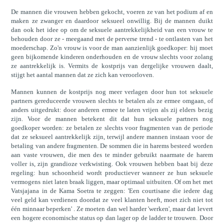
De mannen die vrouwen hebben gekocht, voeren ze van het podium af en
maken ze zwanger en daardoor seksueel onwillig. Bij de mannen duikt
dan ook het idee op om de seksuele aantrekkelijkheid van een vrouw te
behouden door ze - meegaand met de perverse trend - te ontlasten van het
moederschap. Zo'n vrouw is voor de man aanzienlijk goedkoper: hij moet
geen bijkomende kinderen onderhouden en de vrouw slechts voor zolang
ze aantrekkelijk is. Vermits de kostprijs van dergelijke vrouwen daalt,
stijgt het aantal mannen dat ze zich kan veroorloven.
Mannen kunnen de kostprijs nog meer verlagen door hun tot seksuele
partners gereduceerde vrouwen slechts te betalen als ze ermee omgaan, of
anders uitgedrukt: door anderen ermee te laten vrijen als zij elders bezig
zijn. Voor de mannen betekent dit dat hun seksuele partners nog
goedkoper worden: ze betalen ze slechts voor fragmenten van de periode
dat ze seksueel aantrekkelijk zijn, terwijl andere mannen instaan voor de
betaling van andere fragmenten. De sommen die in harems besteed worden
aan vaste vrouwen, die men des te minder gebruikt naarmate de harem
voller is, zijn grandioze verkwisting. Ook vrouwen hebben baat bij deze
regeling: hun schoonheid wordt productiever wanneer ze hun seksuele
vermogens niet laten braak liggen, maar optimaal uitbuiten. Of om het met
Vatsjajana in de Kama Soetra te zeggen: 'Een courtisane die iedere dag
veel geld kan verdienen doordat ze veel klanten heeft, moet zich niet tot
één minnaar beperken' . Ze moeten dan wel harder 'werken', maar dat levert
een hogere economische status op dan lager op de ladder te trouwen. Door