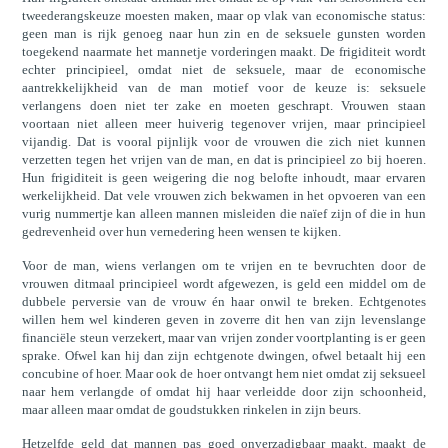
tweederangskeuze moesten maken, maar op vlak van economische status:
geen man is rijk genoeg naar hun zin en de seksuele gunsten worden
toegekend naarmate het mannetje vorderingen maakt. De frigiditeit wordt
echter principieel, omdat niet de seksuele, maar de economische
aantrekkelijkheid van de man motief voor de keuze is: seksuele
verlangens doen niet ter zake en moeten geschrapt. Vrouwen staan
voortaan niet alleen meer huiverig tegenover vrijen, maar principieel
vijandig. Dat is vooral pijnlijk voor de vrouwen die zich niet kunnen
verzetten tegen het vrijen van de man, en dat is principieel zo bij hoeren.
Hun frigiditeit is geen weigering die nog belofte inhoudt, maar ervaren
werkelijkheid. Dat vele vrouwen zich bekwamen in het opvoeren van een
vurig nummertje kan alleen mannen misleiden die naïef zijn of die in hun
gedrevenheid over hun vernedering heen wensen te kijken.
Voor de man, wiens verlangen om te vrijen en te bevruchten door de
vrouwen ditmaal principieel wordt afgewezen, is geld een middel om de
dubbele perversie van de vrouw én haar onwil te breken. Echtgenotes
willen hem wel kinderen geven in zoverre dit hen van zijn levenslange
financiële steun verzekert, maar van vrijen zonder voortplanting is er geen
sprake. Ofwel kan hij dan zijn echtgenote dwingen, ofwel betaalt hij een
concubine of hoer. Maar ook de hoer ontvangt hem niet omdat zij seksueel
naar hem verlangde of omdat hij haar verleidde door zijn schoonheid,
maar alleen maar omdat de goudstukken rinkelen in zijn beurs.
Hetzelfde geld dat mannen pas goed onverzadigbaar maakt, maakt de