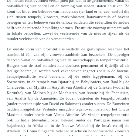
De nieuwe relatievormen verschijnen pas laat in de geschiedenis: vanaf de
ontwikkeling van handel en de vorming van steden, staten en rijken. Ze
komt tot bloei ten behoeve van handelaars (ter land er ter zee: zeelui) die
zich tussen tempels, kloosters, marktplaatsen, karavanserails of havens
bewegen en ten behoeve van de talloze soldaten die sedertdien de andere
helft van de reizende bevolking vormen. Prostitutie voorzag uiteraard ook
in lokale behoeften: zowel de veeleisende van de nieuwe rijken als de
minder veeleisende van de verpauperden.
De oudste vorm van prostitutie is wellicht de gastvrijheid waarmee het
stamhoofd één van zijn vrouwen aanbiedt aan bezoekers. De opvolger
daarvan vanaf de ontwikkeling van de maatschappij is tempelprostitutie.
Burgers van de stad stonden hun dochters permanent of tijdelijk af als
'heilige hoeren', al werden veel vaker slaven ingezet zoals in de harems.
Tempelprostitutie werd beoefend bij de oude Egyptenaren, bij de
Soemeriërs, in de tempels van Isjatar bij de Babyloniërs, van Baal bij de
Chaldeeën, van Mylitta in Assyrië, van Afrodite bij de Grieken (vooral in
Korinthe), van Moloch bij de Moabieten, van Astarte bij de Pheniciers,
van Anaïtis bij de Armeniërs. De Joden bestreden de tempelprostitutie
(onder meer ten tijde van David en Salomon) zonder succes. De Romeinen
hadden maagdelijke Vestaalse maagden tegenover hoeren op het Circus
Maximus onder hoede van Venus Afrodite. We vinden tempelprostitutie
ook in India (devadasi, beter bekend onder de Portugese naam van
'bajaderes'), in Afrika en in de Nieuwe Wereld bij de Inca's en bij de
Azteken. In China fungeerde vele taoistische en boeddhistische kloosters