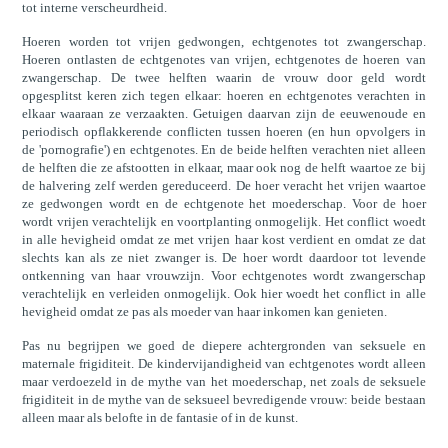
tot interne verscheurdheid.
Hoeren worden tot vrijen gedwongen, echtgenotes tot zwangerschap.
Hoeren ontlasten de echtgenotes van vrijen, echtgenotes de hoeren van
zwangerschap. De twee helften waarin de vrouw door geld wordt
opgesplitst keren zich tegen elkaar: hoeren en echtgenotes verachten in
elkaar waaraan ze verzaakten. Getuigen daarvan zijn de eeuwenoude en
periodisch opflakkerende conflicten tussen hoeren (en hun opvolgers in
de 'pornografie') en echtgenotes. En de beide helften verachten niet alleen
de helften die ze afstootten in elkaar, maar ook nog de helft waartoe ze bij
de halvering zelf werden gereduceerd. De hoer veracht het vrijen waartoe
ze gedwongen wordt en de echtgenote het moederschap. Voor de hoer
wordt vrijen verachtelijk en voortplanting onmogelijk. Het conflict woedt
in alle hevigheid omdat ze met vrijen haar kost verdient en omdat ze dat
slechts kan als ze niet zwanger is. De hoer wordt daardoor tot levende
ontkenning van haar vrouwzijn. Voor echtgenotes wordt zwangerschap
verachtelijk en verleiden onmogelijk. Ook hier woedt het conflict in alle
hevigheid omdat ze pas als moeder van haar inkomen kan genieten.
Pas nu begrijpen we goed de diepere achtergronden van seksuele en
maternale frigiditeit. De kindervijandigheid van echtgenotes wordt alleen
maar verdoezeld in de mythe van het moederschap, net zoals de seksuele
frigiditeit in de mythe van de seksueel bevredigende vrouw: beide bestaan
alleen maar als belofte in de fantasie of in de kunst.