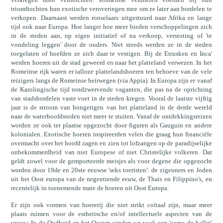
triomftochten hun exotische veroveringen mee om ze later aan bordelen te
verkopen. Daarnaast werden ronselaars uitgestuurd naar Afrika en lange
tijd ook naar Europa. Hoe langer hoe meer bieden verschoppelingen zich
in de steden aan, op eigen initiatief of na verkoop, verstoting of 'te
vondeling leggen' door de ouders. Niet steeds werden ze in de steden
toegelaten of hoefden ze zich daar te vestigen. Bij de Etrusken en Inca'
werden hoeren uit de stad geweerd en naar het platteland verwezen. In het
Romeinse rijk waren er talloze plattelandshoeren ten behoeve van de vele
reizigers langs de Romeinse heirwegen (via Appia). In Europa zijn er vanaf
de Karolingische tijd rondzwervende vaganten, die pas na de oprichting
van stadsbordelen vaste voet in de steden kregen. Vooral de laatste vijftig
jaar is de stroom van hongerigen van het platteland in de derde wereld
naar de waterhoofdsteden niet meer te stuiten. Vanaf de ontdekkingsreizen
worden ze ook ter plaatse opgezocht door figuren als Gauguin en andere
kolonialen. Exotische hoeren inspireerden velen die graag hun financiële
overmacht over het hoofd zagen en zien tot lofzangen op de paradijselijke
onbekommerdheid van niet Europese of niet Christelijke volkeren. Dat
geldt zowel voor de gemporteerde meisjes als voor degene die opgezocht
worden door 19de en 20ste eeuwse 'seks toeristen': de zigeuners en Joden
uit het Oost europa van de negentiende eeuw, de Thais en Filippino's, en
recentelijk in toenemende mate de hoeren uit Oost Europa.
Er zijn ook vormen van hoererij die niet strikt coïtaal zijn, maar meer
plaats ruimen voor de esthetische en/of intellectuele aspecten van de
vrouw. In de Oudheid en het Oosten vinden we vaak een 'corps de ballet'