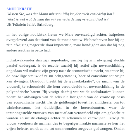
ANDROKRATIE.
'Wissen Sie, was der Mann mir schuldig ist, der mich erniedrigt hat?'.
'Weet je wel wat de man die mij vernederde,
mij verschuldigd is?'
Uit 'Fräulein Julie', Strindberg.
In het vorige hoofdstuk lieten we Mars onverzadigd achter, hulpeloos
overgeleverd aan de triomf van de mooie vrouw. We beschreven hoe hij op
zijn afwijzing reageerde door impotentie, maar kondigden aan dat hij nog
andere reacties in petto had.
Indrukwekkender dan zijn impotentie, waarbij hij zijn afwijzing slechts
passief ondergaat, is de reactie waarbij hij actief zijn nevenschikking
ongedaan wil maken: zijn greep naar de economische macht, waarmee hij
de onwillige vrouw of ze nu echtgenote is, hoer of concubine tot vrijen
kan dwingen. Daardoor breekt hij de gynaekokratie*, de macht van de
vrouwelijke schoonheid die hem veroordeelde tot nevenschikking in de
polyandrische harem. Hij vestigt daarbij wat we de androkratie* kunnen
noem: het afdwingen van de seksuele horigheid van de vrouw op basis
van economische macht. Pas de geldbeugel tovert het amfitheater om tot
winkelcentrum, het duidelijkst in de hoerenbuurten, waar de
tentoongestelde vrouwen van meet af aan veroordeeld zijn om gekocht te
worden en uit de etalages achter de schermen te verdwijnen. Terwijl de
vrouw voorheen de mannen des te begeriger maakte naarmate ze hen het
vrijen belette, wordt ze nu tot onomwonden toegeven gedwongen. Omdat