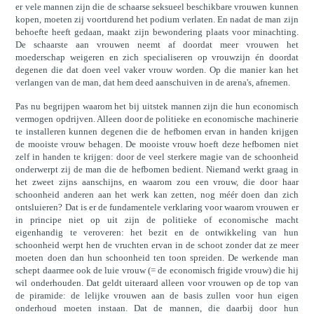
er vele mannen zijn die de schaarse seksueel beschikbare vrouwen kunnen
kopen, moeten zij voortdurend het podium verlaten. En nadat de man zijn
behoefte heeft gedaan, maakt zijn bewondering plaats voor minachting.
De schaarste aan vrouwen neemt af doordat meer vrouwen het
moederschap weigeren en zich specialiseren op vrouwzijn én doordat
degenen die dat doen veel vaker vrouw worden. Op die manier kan het
verlangen van de man, dat hem deed aanschuiven in de arena's, afnemen.
Pas nu begrijpen waarom het bij uitstek mannen zijn die hun economisch
vermogen opdrijven. Alleen door de politieke en economische machinerie
te installeren kunnen degenen die de hefbomen ervan in handen krijgen
de mooiste vrouw behagen. De mooiste vrouw hoeft deze hefbomen niet
zelf in handen te krijgen: door de veel sterkere magie van de schoonheid
onderwerpt zij de man die de hefbomen bedient. Niemand werkt graag in
het zweet zijns aanschijns, en waarom zou een vrouw, die door haar
schoonheid anderen aan het werk kan zetten, nog méér doen dan zich
ontsluieren? Dat is er de fundamentele verklaring voor waarom vrouwen er
in principe niet op uit zijn de politieke of economische macht
eigenhandig te veroveren: het bezit en de ontwikkeling van hun
schoonheid werpt hen de vruchten ervan in de schoot zonder dat ze meer
moeten doen dan hun schoonheid ten toon spreiden. De werkende man
schept daarmee ook de luie vrouw (= de economisch frigide vrouw) die hij
wil onderhouden. Dat geldt uiteraard alleen voor vrouwen op de top van
de piramide: de lelijke vrouwen aan de basis zullen voor hun eigen
onderhoud moeten instaan. Dat de mannen, die daarbij door hun