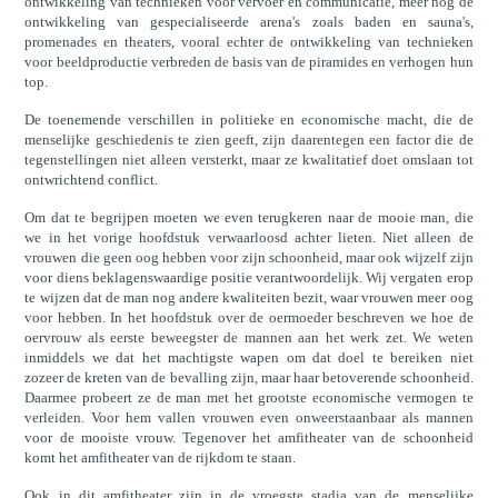
ontwikkeling van technieken voor vervoer en communicatie, meer nog de
ontwikkeling van gespecialiseerde arena's zoals baden en sauna's,
promenades en theaters, vooral echter de ontwikkeling van technieken
voor beeldproductie verbreden de basis van de piramides en verhogen hun
top.
De toenemende verschillen in politieke en economische macht, die de
menselijke geschiedenis te zien geeft, zijn daarentegen een factor die de
tegenstellingen niet alleen versterkt, maar ze kwalitatief doet omslaan tot
ontwrichtend conflict.
Om dat te begrijpen moeten we even terugkeren naar de mooie man, die
we in het vorige hoofdstuk verwaarloosd achter lieten. Niet alleen de
vrouwen die geen oog hebben voor zijn schoonheid, maar ook wijzelf zijn
voor diens beklagenswaardige positie verantwoordelijk. Wij vergaten erop
te wijzen dat de man nog andere kwaliteiten bezit, waar vrouwen meer oog
voor hebben. In het hoofdstuk over de oermoeder beschreven we hoe de
oervrouw als eerste beweegster de mannen aan het werk zet. We weten
inmiddels we dat het machtigste wapen om dat doel te bereiken niet
zozeer de kreten van de bevalling zijn, maar haar betoverende schoonheid.
Daarmee probeert ze de man met het grootste economische vermogen te
verleiden. Voor hem vallen vrouwen even onweerstaanbaar als mannen
voor de mooiste vrouw. Tegenover het amfitheater van de schoonheid
komt het amfitheater van de rijkdom te staan.
Ook in dit amfitheater zijn in de vroegste stadia van de menselijke