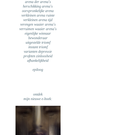
arena der arena's
herschikking arena's
oorspronkelijke arena
verkleinen arena ruinte
verkleinen arena tijd
verengen waaier arena's
verruimen waaier arena's
eigenlijke winnaar
bewonderaar
uitgestelde triomf
instant triomf
varianten depressie
profeten zinloosheid
afhankelijkheid
epiloog
ontdek
mijn nieuwe e-boek: