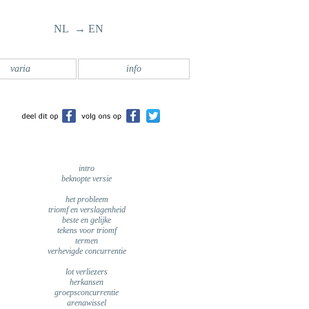
NL → EN
varia
info
intro
beknopte versie
het probleem
triomf en verslagenheid
beste en gelijke
tekens voor triomf
termen
verhevigde concurrentie
lot verliezers
herkansen
groepsconcurrentie
arenawissel