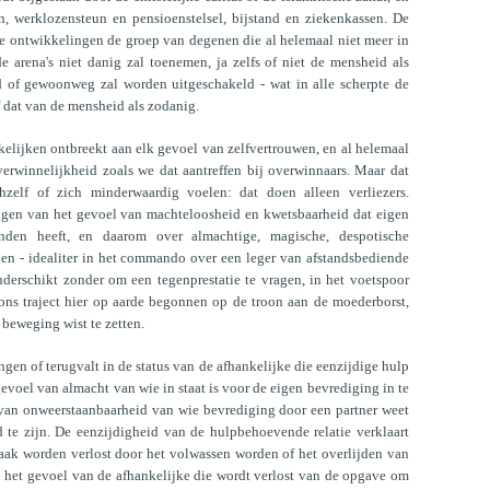
, werklozensteun en pensioenstelsel, bijstand en ziekenkassen. De
he ontwikkelingen de groep van degenen die al helemaal niet meer in
arena's niet danig zal toenemen, ja zelfs of niet de mensheid als
d of gewoonweg zal worden uitgeschakeld - wat in alle scherpte de
f dat van de mensheid als zodanig.
elijken ontbreekt aan elk gevoel van zelfvertrouwen, en al helemaal
verwinnelijkheid zoals we dat aantreffen bij overwinnaars. Maar dat
hzelf of zich minderwaardig voelen: dat doen alleen verliezers.
ngen van het gevoel van machteloosheid en kwetsbaarheid dat eigen
nden heeft, en daarom over almachtige, magische, despotische
en - idealiter in het commando over een leger van afstandsbediende
nderschikt zonder om een tegenprestatie te vragen, in het voetspoor
ns traject hier op aarde begonnen op de troon aan de moederborst,
 beweging wist te zetten.
gen of terugvalt in de status van de afhankelijke die eenzijdige hulp
gevoel van almacht van wie in staat is voor de eigen bevrediging in te
 van onweerstaanbaarheid van wie bevrediging door een partner weet
d te zijn. De eenzijdigheid van de hulpbehoevende relatie verklaart
aak worden verlost door het volwassen worden of het overlijden van
n het gevoel van de afhankelijke die wordt verlost van de opgave om