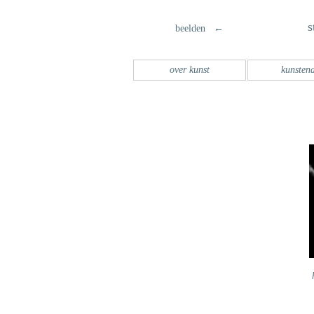
s
beelden ←
over kunst
kunsten