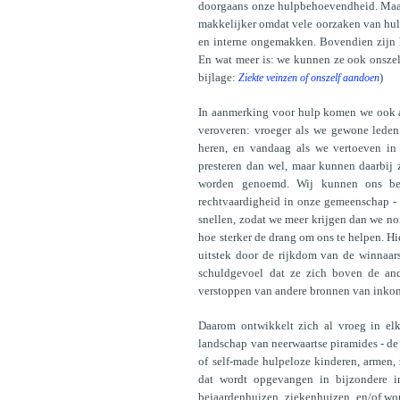
doorgaans onze hulpbehoevendheid. Maar w
makkelijker omdat vele oorzaken van hul
en interne ongemakken. Bovendien zijn 
En wat meer is: we kunnen ze ook onszel
bijlage:
)
Ziekte veinzen of onszelf aandoen
In aanmerking voor hulp komen we ook a
veroveren: vroeger als we gewone leden 
heren, en vandaag als we vertoeven in 
presteren dan wel, maar kunnen daarbij 
worden genoemd. Wij kunnen ons be
rechtvaardigheid in onze gemeenschap - 
snellen, zodat we meer krijgen dan we no
hoe sterker de drang om ons te helpen. Hi
uitstek door de rijkdom van de winnaars
schuldgevoel dat ze zich boven de an
verstoppen van andere bronnen van inkom
Daarom ontwikkelt zich al vroeg in elk
landschap van neerwaartse piramides - de 
of self-made hulpeloze kinderen, armen,
dat wordt opgevangen in bijzondere in
bejaardenhuizen, ziekenhuizen, en/of word