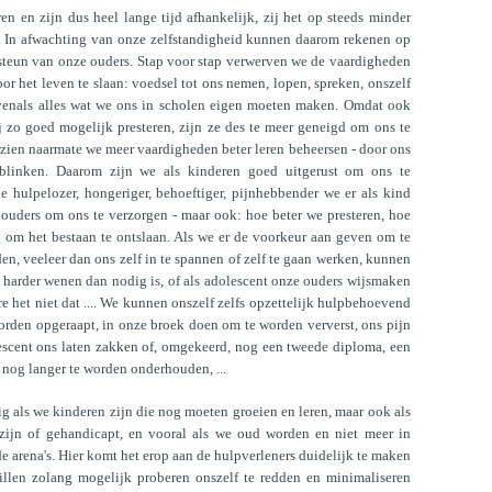
en en zijn dus heel lange tijd afhankelijk, zij het op steeds minder
. In afwachting van onze zelfstandigheid kunnen daarom rekenen op
 steun van onze ouders. Stap voor stap verwerven we de vaardigheden
r het leven te slaan: voedsel tot ons nemen, lopen, spreken, onszelf
enals alles wat we ons in scholen eigen moeten maken. Omdat ook
j zo goed mogelijk presteren, zijn ze des te meer geneigd om ons te
zien naarmate we meer vaardigheden beter leren beheersen - door ons
tblinken. Daarom zijn we als kinderen goed uitgerust om ons te
 hulpelozer, hongeriger, behoeftiger, pijnhebbender we er als kind
 ouders om ons te verzorgen - maar ook: hoe beter we presteren, hoe
g om het bestaan te ontslaan. Als we er de voorkeur aan geven om te
, veeleer dan ons zelf in te spannen of zelf te gaan werken, kunnen
harder wenen dan nodig is, of als adolescent onze ouders wijsmaken
 het niet dat .... We kunnen onszelf zelfs opzettelijk hulpbehoevend
orden opgeraapt, in onze broek doen om te worden ververst, ons pijn
escent ons laten zakken of, omgekeerd, nog een tweede diploma, een
 nog langer te worden onderhouden, ...
ig als we kinderen zijn die nog moeten groeien en leren, maar ook als
zijn of gehandicapt, en vooral als we oud worden en niet meer in
 arena's. Hier komt het erop aan de hulpverleners duidelijk te maken
llen zolang mogelijk proberen onszelf te redden en minimaliseren