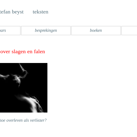
tefan beyst teksten
aars
besprekingen
boeken
over slagen en falen
hoe overleven als verliezer?