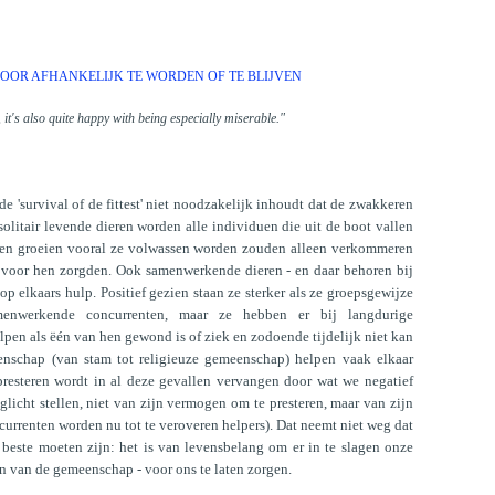
OR AFHANKELIJK TE WORDEN OF TE BLIJVEN
s, it's also quite happy with being especially miserable."
de 'survival of de fittest' niet noodzakelijk inhoudt dat de zwakkeren
olitair levende dieren worden alle individuen die uit de boot vallen
eten groeien vooral ze volwassen worden zouden alleen verkommeren
e voor hen zorgden. Ook samenwerkende dieren - en daar behoren bij
p elkaars hulp. Positief gezien staan ze sterker als ze groepsgewijze
amenwerkende concurrenten, maar ze hebben er bij langdurige
pen als ëén van hen gewond is of ziek en zodoende tijdelijk niet kan
schap (van stam tot religieuze gemeenschap) helpen vaak elkaar
 presteren wordt in al deze gevallen vervangen door wat we negatief
licht stellen, niet van zijn vermogen om te presteren, maar van zijn
rrenten worden nu tot te veroveren helpers). Dat neemt niet weg dat
 beste moeten zijn: het is van levensbelang om er in te slagen onze
en van de gemeenschap - voor ons te laten zorgen.