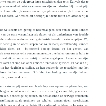
e kunnen ze ook groter laten uitschijnen dan ze is. Dat valt des te
pbehoevendheid niet waarneembaar zijn voor derden: bij uitstek pijn
heel wat uiterlijk waarneembare symptomen makkelijk te simuleren.
f aandoen. We werken dit belangrijke thema uit in een afzonderlijke
ls we slechts een gering of helemaal geen deel van de koek konden
van de stam waren, later als slaven of als onderdanen van feodale
de onderste regionen van geïndustrialiseerde maatschappijen. Wij
zo weinig in de wacht slepen dat we nauwelijks zelfstandig kunnen
klag doen, en - bijkomend beroep doend op het gevoel van
de meer succesvolle concurrenten ertoe overhalen om ons te hulp te
rmaal uit de concurrentiestrijd zouden wegslepen. Hoe armer we zijn,
er komt het erop aan onze armoede tentoon te spreiden, en dat kan bij
 in het daglicht te stellen, en hen zodoende op te zadelen met het
deren hebben verheven. Ook hier kan bedrog een handje helpen:
sten, zwartwerk, enz.
e maatschappij naast een landschap van opwaartse piramides, een
bergen en dalen van de concurrentie: een leger van echte, geveinsde,
 zieken, behoeftige bejaarden, en herkansende of eeuwige studenten,
stellingen zoals gezinnen en scholen, armenhuizen, weeshuizen,
t bijgestaan door de christelijke caritas of de islamitische zakat, en