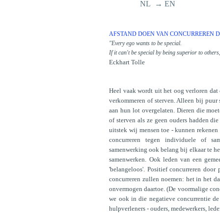
NL → EN
AFSTAND DOEN VAN CONCURREREN DO
"Every ego wants to be special.
If it can't be special by being superior to other
Eckhart Tolle
Heel vaak wordt uit het oog verloren dat 
verkommeren of sterven. Alleen bij puur s
aan hun lot overgelaten. Dieren die mo
of sterven als ze geen ouders hadden di
uitstek wij mensen toe - kunnen rekenen o
concurreren tegen individuele of s
samenwerking ook belang bij elkaar te hel
samenwerken. Ook leden van een gemeen
'belangeloos'. Positief concurreren door
concurreren zullen noemen: het in het dag
onvermogen daartoe. (De voormalige concu
we ook in die negatieve concurrentie de
hulpverleners - ouders, medewerkers, led