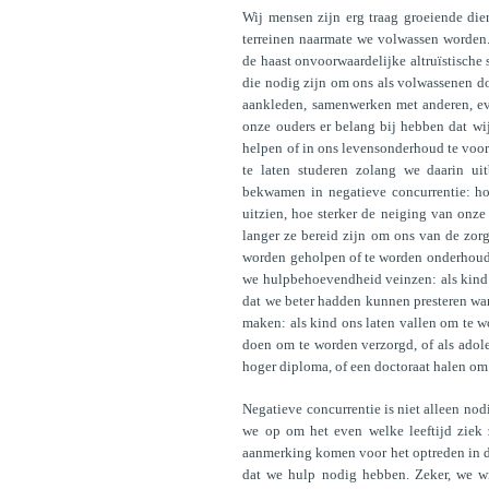
Wij mensen zijn erg traag groeiende dier
terreinen naarmate we volwassen worden
de haast onvoorwaardelijke altruïstische
die nodig zijn om ons als volwassenen doo
aankleden, samenwerken met anderen, ev
onze ouders er belang bij hebben dat wi
helpen of in ons levensonderhoud te voor
te laten studeren zolang we daarin ui
bekwamen in negatieve concurrentie: hoe
uitzien, hoe sterker de neiging van onze
langer ze bereid zijn om ons van de zor
worden geholpen of te worden onderhouden
we hulpbehoevendheid veinzen: als kind 
dat we beter hadden kunnen presteren ware
maken: als kind ons laten vallen om te w
doen om te worden verzorgd, of als adol
hoger diploma, of een doctoraat halen om
Negatieve concurrentie is niet alleen nod
we op om het even welke leeftijd ziek 
aanmerking komen voor het optreden in de
dat we hulp nodig hebben. Zeker, we wi