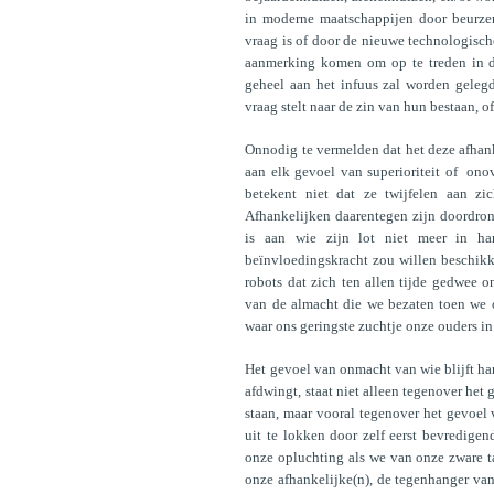
in moderne maatschappijen door beurzen
vraag is of door de nieuwe technologisc
aanmerking komen om op te treden in de 
geheel aan het infuus zal worden geleg
vraag stelt naar de zin van hun bestaan, o
Onnodig te vermelden dat het deze afhank
aan elk gevoel van superioriteit of ono
betekent niet dat ze twijfelen aan zic
Afhankelijken daarentegen zijn doordro
is aan wie zijn lot niet meer in ha
beïnvloedingskracht zou willen beschikk
robots dat zich ten allen tijde gedwee o
van de almacht die we bezaten toen we o
waar ons geringste zuchtje onze ouders in
Het gevoel van onmacht van wie blijft han
afdwingt, staat niet alleen tegenover het 
staan, maar vooral tegenover het gevoel
uit te lokken door zelf eerst bevredigen
onze opluchting als we van onze zware t
onze afhankelijke(n), de tegenhanger va