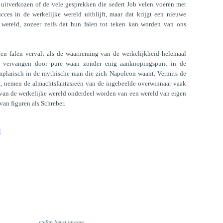
uitverkozen of de vele gesprekken die sedert Job velen voeren met
ces in de werkelijke wereld uitblijft, maar dat krijgt een nieuwe
e wereld, zozeer zelfs dat hun falen tot teken kan worden van ons
igen falen vervalt als de waarneming van de werkelijkheid helemaal
dt vervangen door pure waan zonder enig aanknopingspunt in de
mplarisch in de mythische man die zich Napoleon waant. Vermits de
t, nemen de almachtsfantasieën van de ingebeelde overwinnaar vaak
n van de werkelijke wereld onderdeel worden van een wereld van eigen
van figuren als Schreber.
:
stefan beyst images