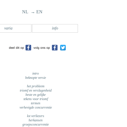
NL → EN
varia
info
intro
beknopte versie
het probleem
triomf en verslagenheid
beste en gelijke
tekens voor triomf
termen
verhevigde concurrentie
lot verliezers
herkansen
groepsconcurrentie