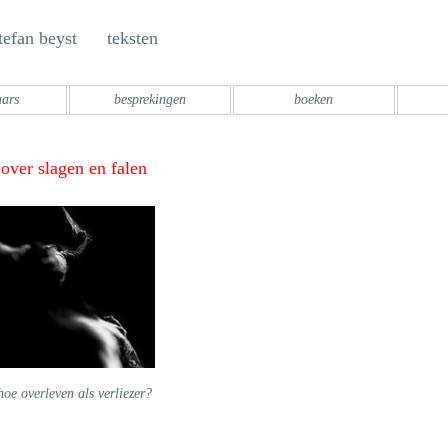
tefan beyst teksten
aars
besprekingen
boeken
over slagen en falen
hoe overleven als verliezer?