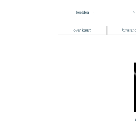
s
beelden ←
over kunst
kunsten