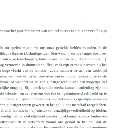
naar het pure fantaseren van actueel succes is niet ver meer. Er zijn
ht tot spelen waarin we ons onze geliefde helden waanden. In de
ische figuren (Arthurlegenden, Star wars, ...) en hoe langer hoe meer
osofen, wetenschappers, kunstenaars, popsterren, of sporthelden, ...).
ag vertoeven in dromenland. Heel vaak zijn eerste successen bij het
n hoge vlucht van de fantasie - zoals wanneer we aan een wedstrijd
ng, wanneer we bij het opstarten van een onderneming onze eerste
braak, of wanneer we na een gunstige reactie van een mogelijk lief
elijke omgang. Bij uitstek sociale media kunnen aanleiding zijn tot
ele vrienden, en ze laten ons ook toe een gefantaseerd zelfbeeld op te
kunnen ook blijven dromen over hoe het ons als eigenlijke winnaars
eden gunstiger waren geweest en het geluk ons meer had toegelachen.
allerlei fantasieën - bij uitstek tot eenzijdige verliefdheid op idolen.
levendig dat de werkelijkheid minder rooskleurig is, onze fantasieën
ertrouwen en ze versterken vooral ons geloof in het heil dat de
hebben - en ze zijn daarom het tegendeel van de drogredeneringen