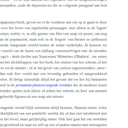
twaarden, zoals de depressieven die in volgende paragraaf aan bod
ngspunten biedt, geven we er de voorkeur aan om op te gaan in door
over het leven van ingebeelde personages: niet alleen in de 'lagere'
tjes, reality tv, in alle genres van film van soap tot porno, om nog
an de popmuziek, maar ook in de 'hogere' van theater en (arthouse)
weede imaginaire wereld buiten de eerste werkelijke. Al kunnen we
re wereld van de kunst een tijdlang vereeenzelvigen met de triomfen
 ego's - denk slechts aan Yourcenars 'Mémoires d'Hadrien' , we weten
et het dichtklappen van het boek, het sluiten van het scherm, of het
er tot de minder - of in het geval van zinloze tegenwerelden: meer -
t dan ook hier veelal met een levendig gehouden of aangewakkerd
en. Al dreigt natuurlijk altijd het gevaar dat we het bij fantaseren
oerd in de
die de moderne kunst
permanente plaatsvervangende revoluties
riomfen spelen zich alleen af achter het scherm, en heel wat mensen
ebeelde figuren uit een soap niet missen.
angende triomf blijft niettemin altijd bestaan, Daarom zetten velen
kelijkheid van een parallelle wereld, die al dan niet interfereert met
na het leven, maar gelijktijdig ermee. Ook hier gaat het om werelden
zijn gecreëerd en waar we zelf op een of andere manier mee interageren