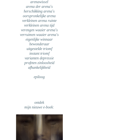
arenawissel
arena der arena's
herschikking arena's
oorspronkelijke arena
verkleinen arena ruinte
verkleinen arena tijd
verengen waaier arena's
verruimen waaier arena's
eigenlijke winnaar
bewonderaar
uitgestelde triomf
instant triomf
varianten depressie
profeten zinloosheid
afhankelijkheid
epiloog
ontdek
mijn nieuwe e-boek: