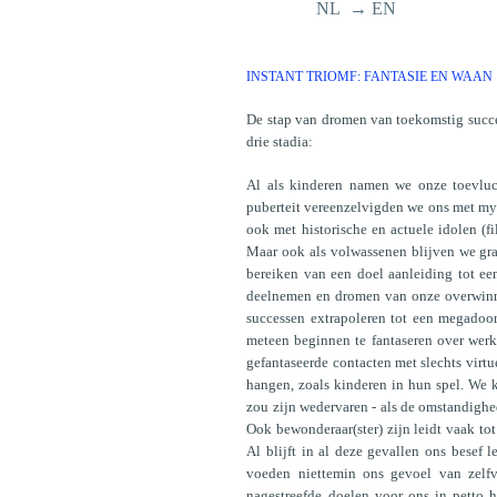
NL → EN
INSTANT TRIOMF: FANTASIE EN WAAN
De stap van dromen van toekomstig succes 
drie stadia:
Al als kinderen namen we onze toevluc
puberteit vereenzelvigden we ons met myth
ook met historische en actuele idolen (fil
Maar ook als volwassenen blijven we gra
bereiken van een doel aanleiding tot ee
deelnemen en dromen van onze overwinni
successen extrapoleren tot een megadoor
meteen beginnen te fantaseren over werk
gefantaseerde contacten met slechts virtu
hangen, zoals kinderen in hun spel. We 
zou zijn wedervaren - als de omstandigh
Ook bewonderaar(ster) zijn leidt vaak tot 
Al blijft in al deze gevallen ons besef 
voeden niettemin ons gevoel van zelfv
nagestreefde doelen voor ons in petto 