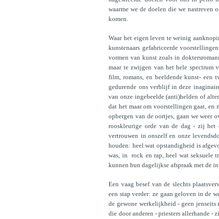
waarme we de doelen die we nastreven on
komen.
Waar het eigen leven te weinig aanknopi
kunstenaars gefabriceerde voorstellingen 
vormen van kunst zoals in doktersromanne
maar te zwijgen van het hele spectrum v
film, romans, en beeldende kunst- een t
gedurende ons verblijf in deze inaginai
van onze ingebeelde (anti)helden of alter
dat het maar om voorstellingen gaat, en m
opbergen van de oortjes, gaan we weer ov
rooskleurige orde van de dag - zij he
vertrouwen in onszelf en onze levendsdoel
houden: heel wat opstandigheid is afgev
was, in rock en rap, heel wat seksuele t
kunnen hun dagelijkse afspraak met de ing
Een vaag besef van de slechts plaatsverv
een stap verder: ze gaan geloven in de wer
de gewone werkelijkheid - geen jenseits 
die door anderen - priesters allerhande - 