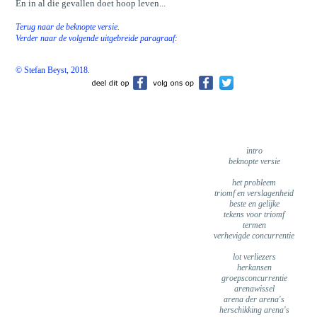
En in al die gevallen doet hoop leven...
Terug naar de beknopte versie.
Verder naar de volgende uitgebreide paragraaf:
© Stefan Beyst, 2018.
intro
beknopte versie
het probleem
triomf en verslagenheid
beste en gelijke
tekens voor triomf
termen
verhevigde concurrentie
lot verliezers
herkansen
groepsconcurrentie
arenawissel
arena der arena's
herschikking arena's