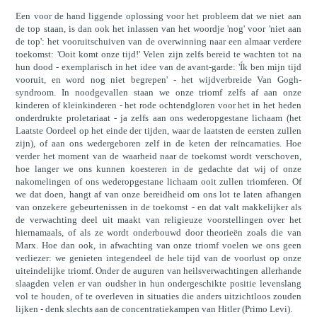
Een voor de hand liggende oplossing voor het probleem dat we niet aan
de top staan, is dan ook het inlassen van het woordje 'nog' voor 'niet aan
de top': het vooruitschuiven van de overwinning naar een almaar verdere
toekomst: 'Ooit komt onze tijd!' Velen zijn zelfs bereid te wachten tot na
hun dood - exemplarisch in het idee van de avant-garde: 'Ík ben mijn tijd
vooruit, en word nog niet begrepen' - het wijdverbreide Van Gogh-
syndroom. In noodgevallen staan we onze triomf zelfs af aan onze
kinderen of kleinkinderen - het rode ochtendgloren voor het in het heden
onderdrukte proletariaat - ja zelfs aan ons wederopgestane lichaam (het
Laatste Oordeel op het einde der tijden, waar de laatsten de eersten zullen
zijn), of aan ons wedergeboren zelf in de keten der reïncarnaties. Hoe
verder het moment van de waarheid naar de toekomst wordt verschoven,
hoe langer we ons kunnen koesteren in de gedachte dat wij of onze
nakomelingen of ons wederopgestane lichaam ooit zullen triomferen. Of
we dat doen, hangt af van onze bereidheid om ons lot te laten afhangen
van onzekere gebeurtenissen in de toekomst - en dat valt makkelijker als
de verwachting deel uit maakt van religieuze voorstellingen over het
hiernamaals, of als ze wordt onderbouwd door theorieën zoals die van
Marx. Hoe dan ook, in afwachting van onze triomf voelen we ons geen
verliezer: we genieten integendeel de hele tijd van de voorlust op onze
uiteindelijke triomf. Onder de auguren van heilsverwachtingen allerhande
slaagden velen er van oudsher in hun ondergeschikte positie levenslang
vol te houden, of te overleven in situaties die anders uitzichtloos zouden
lijken - denk slechts aan de concentratiekampen van Hitler (Primo Levi).