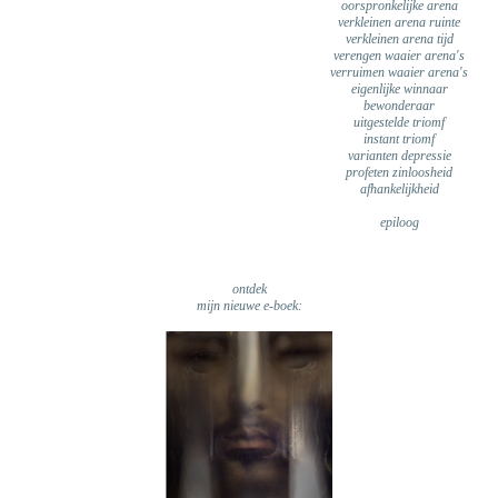
oorspronkelijke arena
verkleinen arena ruinte
verkleinen arena tijd
verengen waaier arena's
verruimen waaier arena's
eigenlijke winnaar
bewonderaar
uitgestelde triomf
instant triomf
varianten depressie
profeten zinloosheid
afhankelijkheid
epiloog
ontdek
mijn nieuwe e-boek: