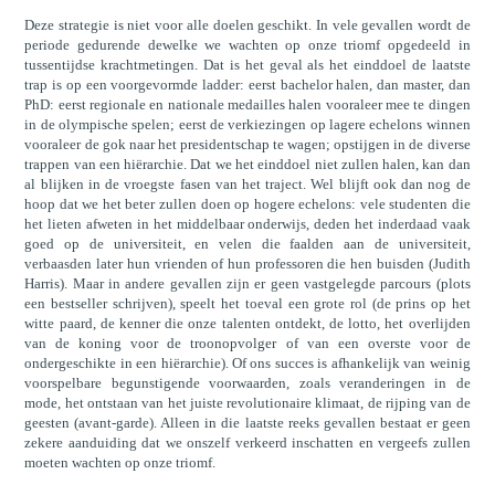
Deze strategie is niet voor alle doelen geschikt. In vele gevallen wordt de
periode gedurende dewelke we wachten op onze triomf opgedeeld in
tussentijdse krachtmetingen. Dat is het geval als het einddoel de laatste
trap is op een voorgevormde ladder: eerst bachelor halen, dan master, dan
PhD: eerst regionale en nationale medailles halen vooraleer mee te dingen
in de olympische spelen; eerst de verkiezingen op lagere echelons winnen
vooraleer de gok naar het presidentschap te wagen; opstijgen in de diverse
trappen van een hiërarchie. Dat we het einddoel niet zullen halen, kan dan
al blijken in de vroegste fasen van het traject. Wel blijft ook dan nog de
hoop dat we het beter zullen doen op hogere echelons: vele studenten die
het lieten afweten in het middelbaar onderwijs, deden het inderdaad vaak
goed op de universiteit, en velen die faalden aan de universiteit,
verbaasden later hun vrienden of hun professoren die hen buisden (Judith
Harris). Maar in andere gevallen zijn er geen vastgelegde parcours (plots
een bestseller schrijven), speelt het toeval een grote rol (de prins op het
witte paard, de kenner die onze talenten ontdekt, de lotto, het overlijden
van de koning voor de troonopvolger of van een overste voor de
ondergeschikte in een hiërarchie). Of ons succes is afhankelijk van weinig
voorspelbare begunstigende voorwaarden, zoals veranderingen in de
mode, het ontstaan van het juiste revolutionaire klimaat, de rijping van de
geesten (avant-garde). Alleen in die laatste reeks gevallen bestaat er geen
zekere aanduiding dat we onszelf verkeerd inschatten en vergeefs zullen
moeten wachten op onze triomf.