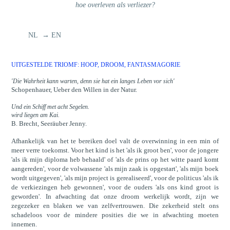
hoe overleven als verliezer?
NL → EN
UITGESTELDE TRIOMF: HOOP, DROOM, FANTASMAGORIE
'Die Wahrheit kann warten, denn sie hat ein langes Leben vor sich'
Schopenhauer, Ueber den Willen in der Natur.
Und ein Schiff met acht Segelen.
wird liegen am Kai.
B. Brecht, Seeräuber Jenny.
Afhankelijk van het te bereiken doel valt de overwinning in een min of
meer verre toekomst. Voor het kind is het 'als ik groot ben', voor de jongere
'als ik mijn diploma heb behaald' of 'als de prins op het witte paard komt
aangereden', voor de volwassene 'als mijn zaak is opgestart', 'als mijn boek
wordt uitgegeven', 'als mijn project is gerealiseerd', voor de politicus 'als ik
de verkiezingen heb gewonnen', voor de ouders 'als ons kind groot is
geworden'. In afwachting dat onze droom werkelijk wordt, zijn we
zegezeker en blaken we van zelfvertrouwen. Die zekerheid stelt ons
schadeloos voor de mindere posities die we in afwachting moeten
innemen.