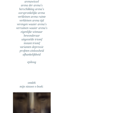
arenawissel
arena der arena's
herschikking arena's
oorspronkelijke arena
verkleinen arena ruinte
verkleinen arena tijd
verengen waaier arena's
verruimen waaier arena's
eigenlijke winnaar
bewonderaar
uitgestelde triomf
instant triomf
varianten depressie
profeten zinloosheid
afhankelijkheid
epiloog
ontdek
mijn nieuwe e-boek: