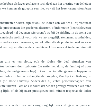
hebben als lager geplaatste toch deel aan het prestige van de leider
we kunnen als groep in een nieuwe - zij het loze - arena triomferen
oncurrenten waren, zijn er ook de idolen aan wie we al bij voorbaat
lle producenten die goederen, diensten, of informatie (kennis) leveren
toegelegd - al degenen wier arena's we bij de afdaling in de arena der
rismatische politici voor wie we zo mogelijk stemmen, sporthelden,
kunstwerken we consumeren, en ook allen die de producten maken waar
l verdwijnen die - anders dan Steve Jobs - meestal in de anonimiteit
len zijn er, ten slotte, ook de idolen die deel uitmaken van
oe behoren door geboorte (de natie, het dorp, de familie) of door
hap, de taalgemeenschap). Door ons tot die gemeenschappen te
n idolen uit het verleden (Van der Weyden, Van Eyck en Rubens, de
den (de Rode Duivels). Anders dan bij echte gemeenschappen van
niet kiezen - wat ook inhoudt dat we aan prestige verliezen als onze
g lijdt, of als hij naast prestigieuze ook minder respectabele leden
s is er verdere specialisering mogelijk: naast de gewone passieve