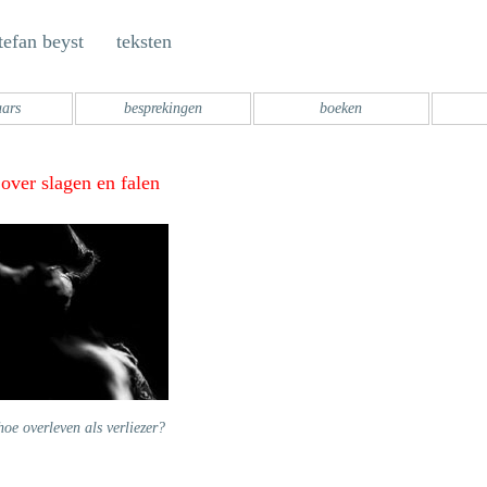
tefan beyst teksten
aars
besprekingen
boeken
over slagen en falen
hoe overleven als verliezer?