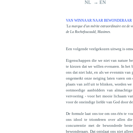
NL → EN
VAN WINNAAR NAAR BEWONDERAAR
'La marque d'un mérite extraordinaire est de voi
de La Rochefoucauld, Maximes.
Een volgende veelgekozen uitweg is oms
Eigenschappen die we niet van nature be
te kiezen dat we willen evenaren. In het 
ons dat niet lukt, en als we evenmin van 
ongemerkt onze neiging laten varen om d
plaats van zelf uit te blinken, worden we
ootmoedige aanbidders van almachtige 
vervoering - voor het mooie lichaam va
voor de oneindige liefde van God door de
De formule laat ons toe om ons één te v
ons idool te triomferen over allen di
concurrentie met de bewonderde beste
bewonderaars. Dat ontslaat ons niet allee