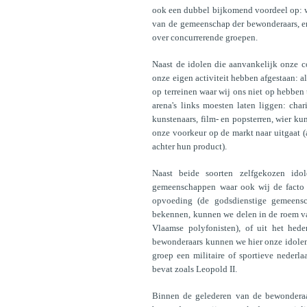
ook een dubbel bijkomend voordeel op: we 
van de gemeenschap der bewonderaars, en 
over concurrerende groepen.
Naast de idolen die aanvankelijk onze c
onze eigen activiteit hebben afgestaan: a
op terreinen waar wij ons niet op hebben 
arena's links moesten laten liggen: cha
kunstenaars, film- en popsterren, wier 
onze voorkeur op de markt naar uitgaat (a
achter hun product).
Naast beide soorten zelfgekozen ido
gemeenschappen waar ook wij de facto t
opvoeding (de godsdienstige gemeensc
bekennen, kunnen we delen in de roem va
Vlaamse polyfonisten), of uit het he
bewonderaars kunnen we hier onze idolen 
groep een militaire of sportieve nederlaa
bevat zoals Leopold II.
Binnen de gelederen van de bewonderaar