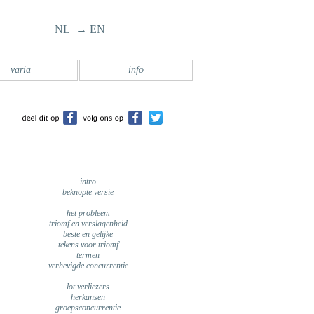
NL → EN
varia
info
intro
beknopte versie
het probleem
triomf en verslagenheid
beste en gelijke
tekens voor triomf
termen
verhevigde concurrentie
lot verliezers
herkansen
groepsconcurrentie