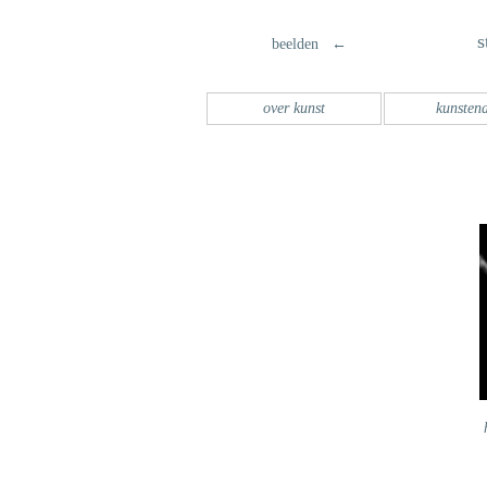
s
beelden ←
over kunst
kunsten