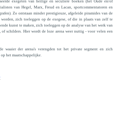
seerde exegeten van heilige en seculiere boeken (het Oude en/of
ialisten van Hegel, Marx, Freud en Lacan, sportcommentatoren en
grafen). Zo ontstaan minder prestigieuze, afgeleide piramides van de
e worden, zich toeleggen op de exegese, of die in plaats van zelf te
dende kunst te maken, zich toeleggen op de analyse van het werk van
of schilders. Hier wordt de loze arena weer nuttig - voor velen een
de waaier der arena's verengden tot het private segment en zich
 op het maatschappelijke.
.