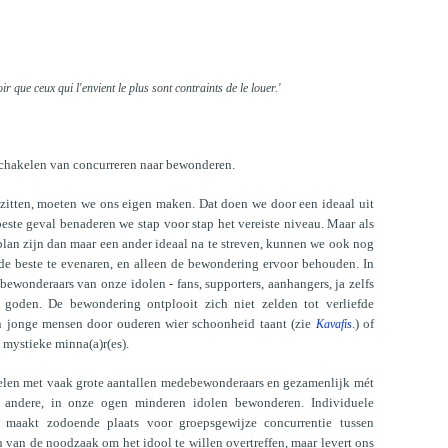
r que ceux qui l'envient le plus sont contraints de le louer.'
chakelen van concurreren naar bewonderen.
zitten, moeten we ons eigen maken. Dat doen we door een ideaal uit
beste geval benaderen we stap voor stap het vereiste niveau. Maar als
plan zijn dan maar een ander ideaal na te streven, kunnen we ook nog
e beste te evenaren, en alleen de bewondering ervoor behouden. In
 bewonderaars van onze idolen - fans, supporters, aanhangers, ja zelfs
goden. De bewondering ontplooit zich niet zelden tot verliefde
n jonge mensen door ouderen wier schoonheid taant (zie
.) of
Kavafis
 mystieke minna(a)r(es).
oelen met vaak grote aantallen medebewonderaars en gezamenlijk mét
e andere, in onze ogen minderen idolen bewonderen. Individuele
 maakt zodoende plaats voor groepsgewijze concurrentie tussen
n van de noodzaak om het idool te willen overtreffen, maar levert ons