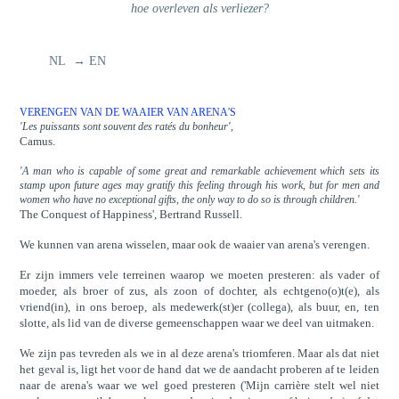
hoe overleven als verliezer?
NL → EN
VERENGEN VAN DE WAAIER VAN ARENA'S
'Les puissants sont souvent des ratés du bonheur',
Camus.
'A man who is capable of some great and remarkable achievement which sets its
stamp upon future ages may gratify this feeling through his work, but for men and
women who have no exceptional gifts, the only way to do so is through children.'
The Conquest of Happiness', Bertrand Russell.
We kunnen van arena wisselen, maar ook de waaier van arena's verengen.
Er zijn immers vele terreinen waarop we moeten presteren: als vader of
moeder, als broer of zus, als zoon of dochter, als echtgeno(o)t(e), als
vriend(in), in ons beroep, als medewerk(st)er (collega), als buur, en, ten
slotte, als lid van de diverse gemeenschappen waar we deel van uitmaken.
We zijn pas tevreden als we in al deze arena's triomferen. Maar als dat niet
het geval is, ligt het voor de hand dat we de aandacht proberen af te leiden
naar de arena's waar we wel goed presteren ('Mijn carrière stelt wel niet