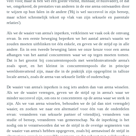
veel voor, maar ik ben wel een goede vriend, minnaar, of huisvader), of dat
we, omgekeerd, de prestaties van anderen in de ene arena ontwaarden door
te wijzen op hun falen in de andere ('Hij is wel succesvol in zijn beroep,
maar schiet schromelijk tekort op vlak van zijn seksuele en parentale
relaties').
Als we de waaier van arena's inperken, verkleinen we vaak ook de omvang
ervan. In een eerste beweging beperken we het aantal arena's waarin we
zouden moeten uitblinken tot één enkele, en geven we de strijd op in alle
andere. En in een tweede beweging laten we onze keuze voor een arena
afhangen van het aantal concurrenten waar we op tegen moeten tornen.
Dat is het grootst bij concurrentenpools met wereldomvattende arena's
zoals sport, en het kleinst in concurrentenpools die in principe
wereldomvattend zijn, maar die in de praktijk zijn opgesplitst in talloze
locale arena's, zoals de arena van seksuele liefde of ouderschap.
De waaier van arena's inperken is nog iets anders dan van arena wisselen.
Als we de waaier verengen, geven we de strijd op in arena's waar we
minder succesvol zijn, om ons te concentreren op de arena waar we sterk in
zijn. Als we van arena wisselen, behouden we de (al dan niet verengde)
waaier, en zoeken we naar een alternatief voor één van de onderdelen
ervan: veranderen van seksuele partner of vriend(in), veranderen van
studie of beroep, veranderen van gemeenschap. Na de inperking is het
nodig om te verantwoorden dat we de strijd in de overige segmenten van
de waaier van arena's hebben opgegeven, zoals bij arenawissel de strijd in