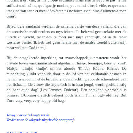
nourris, il est vrai, de ma propre substance, mais elle ne s'épuise pas; je me
suffis à moi-même, quoique je rumine, pour ainsi dire, à vide, et que mon
imagination tarie et mes idées éteintes ne fournissent plus d'alimens à mon
cœur'.
Bijzondere aandacht verdient de extreme versie van deze variant: die van
de ascetische mediteerders en mystiekers: 'Ik heb wel geen relatie met de
úiterlijke wereld, maar des te meer met mijn innerlijk', of in de meer
westerse versie: 'Ik heb wel geen relatie met de aardse wereld buiten mij,
maar wel met God in mij'.
Bij de omgekeerde inperking tot maatschappelijk presteren wordt het
private leven vaak minachtend afgedaan: 'Huisje, boompje, beestje, kind',
'Huisje, tuintje, kindje', of het aloude 'Kinder, Küche, Kirche'. De
minachting klinkt vanouds door in de lof van het celibataire bestaan in
het Christendom met de bijbehorende minachting voor de schoonheid van
het lichaam. 'De vrouw die hsyterisch is in haar jeugd, wordt godsdienstig
op haar oude dag' (Les Femmes, Diderot'). Een sprekend voorbeeld is
Sinnead O'Connor die zich bekeert tot de islam: 'I’m an ugly old hag. But
I’m a very, very, very happy old hag.'
Terug naar de beknopte versie.
Verder naar de volgende uitgebreide paragraaf: