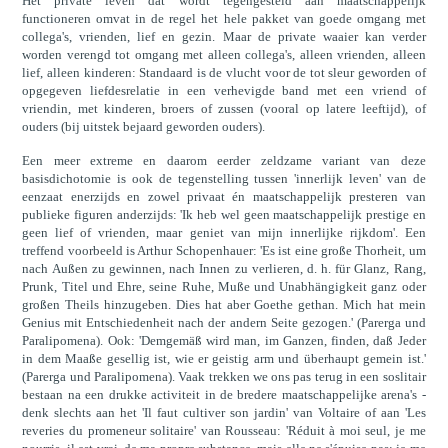
Het private leven dat wordt tegengesteld aan maatschappelijk
functioneren omvat in de regel het hele pakket van goede omgang met
collega's, vrienden, lief en gezin. Maar de private waaier kan verder
worden verengd tot omgang met alleen collega's, alleen vrienden, alleen
lief, alleen kinderen: Standaard is de vlucht voor de tot sleur geworden of
opgegeven liefdesrelatie in een verhevigde band met een vriend of
vriendin, met kinderen, broers of zussen (vooral op latere leeftijd), of
ouders (bij uitstek bejaard geworden ouders).
Een meer extreme en daarom eerder zeldzame variant van deze
basisdichotomie is ook de tegenstelling tussen 'innerlijk leven' van de
eenzaat enerzijds en zowel privaat én maatschappelijk presteren van
publieke figuren anderzijds: 'Ik heb wel geen maatschappelijk prestige en
geen lief of vrienden, maar geniet van mijn innerlijke rijkdom'. Een
treffend voorbeeld is Arthur Schopenhauer: 'Es ist eine große Thorheit, um
nach Außen zu gewinnen, nach Innen zu verlieren, d. h. für Glanz, Rang,
Prunk, Titel und Ehre, seine Ruhe, Muße und Unabhängigkeit ganz oder
großen Theils hinzugeben. Dies hat aber Goethe gethan. Mich hat mein
Genius mit Entschiedenheit nach der andern Seite gezogen.' (Parerga und
Paralipomena). Ook: 'Demgemäß wird man, im Ganzen, finden, daß Jeder
in dem Maaße gesellig ist, wie er geistig arm und überhaupt gemein ist.'
(Parerga und Paralipomena). Vaak trekken we ons pas terug in een soslitair
bestaan na een drukke activiteit in de bredere maatschappelijke arena's -
denk slechts aan het 'Il faut cultiver son jardin' van Voltaire of aan 'Les
reveries du promeneur solitaire' van Rousseau: 'Réduit à moi seul, je me