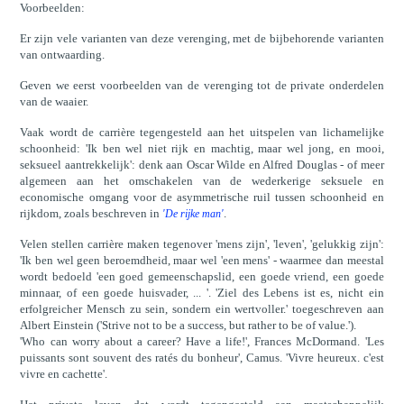
Voorbeelden:
Er zijn vele varianten van deze verenging, met de bijbehorende varianten
van ontwaarding.
Geven we eerst voorbeelden van de verenging tot de private onderdelen
van de waaier.
Vaak wordt de carrière tegengesteld aan het uitspelen van lichamelijke
schoonheid: 'Ik ben wel niet rijk en machtig, maar wel jong, en mooi,
seksueel aantrekkelijk': denk aan Oscar Wilde en Alfred Douglas - of meer
algemeen aan het omschakelen van de wederkerige seksuele en
economische omgang voor de asymmetrische ruil tussen schoonheid en
rijkdom, zoals beschreven in
.
'De rijke man'
Velen stellen carrière maken tegenover 'mens zijn', 'leven', 'gelukkig zijn':
'Ik ben wel geen beroemdheid, maar wel 'een mens' - waarmee dan meestal
wordt bedoeld 'een goed gemeenschapslid, een goede vriend, een goede
minnaar, of een goede huisvader, ... '. 'Ziel des Lebens ist es, nicht ein
erfolgreicher Mensch zu sein, sondern ein wertvoller.' toegeschreven aan
Albert Einstein ('Strive not to be a success, but rather to be of value.').
'Who can worry about a career? Have a life!', Frances McDormand. 'Les
puissants sont souvent des ratés du bonheur', Camus. 'Vivre heureux. c'est
vivre en cachette'.