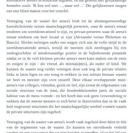
alternatieve arena's in eenzelfde segment, en dat gebeurt met gelijkaardige
formules zoals: 'Ik ben wel niet ...., maar wel ...'. Die gelijkenissen mogen
ons niet blind maken voor het verschil.
Verenging van de waaier der arena's leidt tot de alomtegenwoordige
basisdichotomie tussen maatschappelijk presteren, waar de arena's ernaar
tenderen om wereldomvattend te zijn, en privaat presteren waar de arena's
ernaar tenderen om heel locaal te zijn (Alexander versus Philemon en
Baucis). Slechts weinigen onder ons wagen zich aan de volle strijd in de
wereldomvattende arena's, terwijl de meesten zich neerleggen bij een
ondergeschikte of minderwaardige positie in de bijbehorende piramide
omdat ze in de veel kleinere private arena's meer kans maken om de enen
en enigen te zijn - als vriend, als minna(a)r(es), als ouder of kind. We
kunnen de waaier nog verder verengen door ook nog de private relaties
links te laten ligen en ons terug te trekken in een solitair bestaan waarin
we heer en meester zijn over onszelf. Deze elkaar overlappende mini-
arena's van collega's, vrienden, gezin en lief, zijn zowat de erfgenamen van
sociale structuur van de stam, die honderdduizenden jaren de sociale
habitat van de mens vormde - en het hoeft dan ook geen verwondering te
wekken dat de meeste mensen er zich beter in thuisvoelen dan in de vaak
heel ongewone structuren die het maatschappelijke weefsel vormen waarin
de private structuren zijn ingebed.
Verenging van de waaier van arena's wordt vaak ingeluid door falen in één
van de segmenten van de waaier. Zo kunnen we onverhoeds verliefd
worden op een concurrent die we niet konden overtreffen, of op het lid van