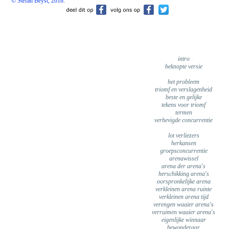
© Stefan Beyst, 2018.
intro
beknopte versie
het probleem
triomf en verslagenheid
beste en gelijke
tekens voor triomf
termen
verhevigde concurrentie
lot verliezers
herkansen
groepsconcurrentie
arenawissel
arena der arena's
herschikking arena's
oorspronkelijke arena
verkleinen arena ruinte
verkleinen arena tijd
verengen waaier arena's
verruimen waaier arena's
eigenlijke winnaar
bewonderaar