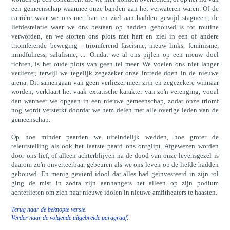
een gemeenschap waarmee onze banden aan het verwateren waren. Of de
carrière waar we ons met hart en ziel aan hadden gewijd stagneert, de
liefdesrelatie waar we ons bestaan op hadden gebouwd is tot routine
verworden, en we storten ons plots met hart en ziel in een of andere
triomferende beweging - triomferend fascisme, nieuw links, feminisme,
mindfulness, salafisme, .... Omdat we al ons pijlen op een nieuw doel
richten, is het oude plots van geen tel meer. We voelen ons niet langer
verliezer, terwijl we tegelijk zegezeker onze intrede doen in de nieuwe
arena. Dit samengaan van geen verliezer meer zijn en zegezekere winnaar
worden, verklaart het vaak extatische karakter van zo'n verenging, vooal
dan wanneer we opgaan in een nieuwe gemeenschap, zodat onze triomf
nog wordt versterkt doordat we hem delen met alle overige leden van de
gemeenschap.
Op hoe minder paarden we uiteindelijk wedden, hoe groter de
teleurstelling als ook het laatste paard ons ontglipt. Afgewezen worden
door ons lief, of alleen achterblijven na de dood van onze levensgezel is
daarom zo'n onverteerbaar gebeuren als we ons leven op de liefde hadden
gebouwd. En menig gevierd idool dat alles had geïnvesteerd in zijn rol
ging de mist in zodra zijn aanhangers het alleen op zijn podium
achterlieten om zich naar nieuwe idolen in nieuwe amfitheaters te haasten.
Terug naar de beknopte versie.
Verder naar de volgende uitgebreide paragraaf: