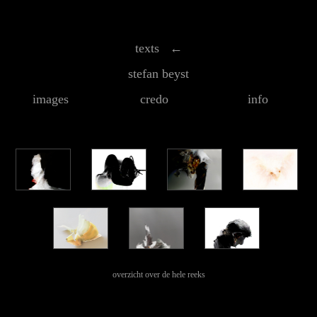
texts ←
stefan beyst
images
credo
info
overzicht over de hele reeks